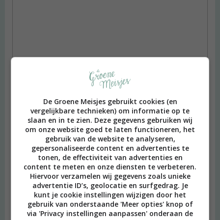
Naam
*
De Groene Meisjes gebruikt cookies (en
vergelijkbare technieken) om informatie op te
E-mail
*
slaan en in te zien. Deze gegevens gebruiken wij
om onze website goed te laten functioneren, het
Site
gebruik van de website te analyseren,
gepersonaliseerde content en advertenties te
Mijn naam, e-mail en site opslaan in deze browser voor de
tonen, de effectiviteit van advertenties en
volgende keer wanneer ik een reactie plaats.
content te meten en onze diensten te verbeteren.
Hiervoor verzamelen wij gegevens zoals unieke
advertentie ID’s, geolocatie en surfgedrag. Je
kunt je cookie instellingen wijzigen door het
gebruik van onderstaande 'Meer opties' knop of
via 'Privacy instellingen aanpassen' onderaan de