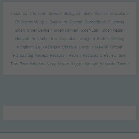
Amsterdam
Bakken
Bewust
Biologisch
Boek
Boeken
Chocolade
De Groene Meisjes
Duurzaam
Gezond
Gezondheid
Glutenvrij
Groen
Groen Denken
Groen Denken
Groen Eten
Groen Reizen
Hotspot
Hotspots
Huis
Inspiratie
Instagram
Katten
Kleding
Kringloop
Leuke Dingen
Lifestyle
Lunch
Makkelijk
Ontbijt
Plantaardig
Recept
Recepten
Reizen
Restaurant
Review
Snel
Tips
Tweedehands
Vega
Vegan
Veggie
Vintage
Winactie
Zomer