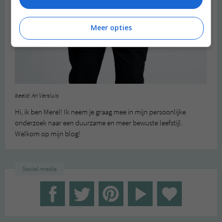
Meer opties
beeld: Ari Versluis
Hi, ik ben Merel! Ik neem je graag mee in mijn persoonlijke
onderzoek naar een duurzame en meer bewuste leefstijl.
Welkom op mijn blog!
Social media