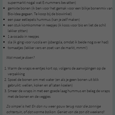
supermarkt nogal wat E-nummers bevatten)
gemixte bonen (ik ben voor het gemak voor een blikje bonenmix van
Bio-Idea gegaan. Te koop bij de biowinkel)
een paar eetlepels hummus (kan je zelf maken)
een stuk komkommer in reepjes (ik koos voor bio en liet de schil
lekker zitten)
1 avocado in reepjes
sla (ik ging voor rucola en ijsbergsla, omdat ik beide nog over had)
tomaatjes (lekker vers en zoet van de markt, mmm!)
Wat moet je doen?
Warm de wraps eventjes kort op, volgens de aanwijzingen op de
verpakking
Spoel de bonen om met water (en als je geen bonen uit blik
gebruikt: wellen, koken en af laten koelen)
Smeer de wraps in met een goede laag hummus en beleg de wraps
met de bonen en de veggies
Zo simpel is het! En dan nu weer gauw terug naar die zonnige
achtertuin, of dat warme balkon. Geniet van de zon dit weekend!