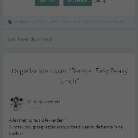
[pinit]
TWITTER
FACEBOOK
,
|
,
,
,
,
,
GROEN ETEN
RECEPT
EASY
LUNCH
RECEPT
VEGAN
VEGGIES
WRAPS
Geschreven door:
Merel
16 gedachten over “
Recept: Easy Peasy
lunch
”
Willemijn
schreef:
2014 OM
Alles met humus is lekkerder :)
Ik maak ook graag restjeswrap, scheelt weer in de bende in de
koelkast.