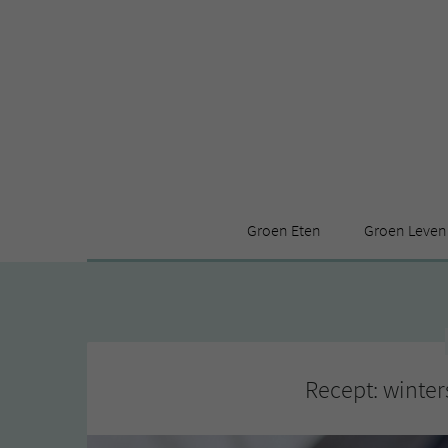
Groen Eten
Groen Leven
Receptenindex
Stijl
Producten
Huis
Leuke ding
Recept: winte