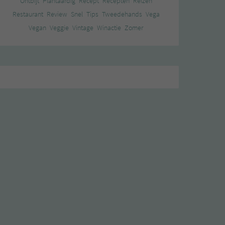
Ontbijt
Plantaardig
Recept
Recepten
Reizen
Restaurant
Review
Snel
Tips
Tweedehands
Vega
Vegan
Veggie
Vintage
Winactie
Zomer