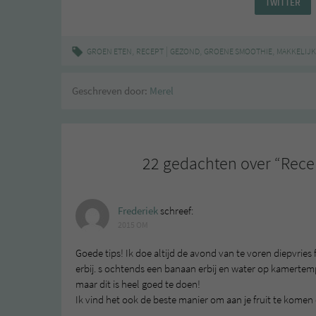
TWITTER
,
|
,
,
GROEN ETEN
RECEPT
GEZOND
GROENE SMOOTHIE
MAKKELIJK
Geschreven door:
Merel
22 gedachten over “
Rece
Frederiek
schreef:
2015 OM
Goede tips! Ik doe altijd de avond van te voren diepvries 
erbij. s ochtends een banaan erbij en water op kamerte
maar dit is heel goed te doen!
Ik vind het ook de beste manier om aan je fruit te komen 