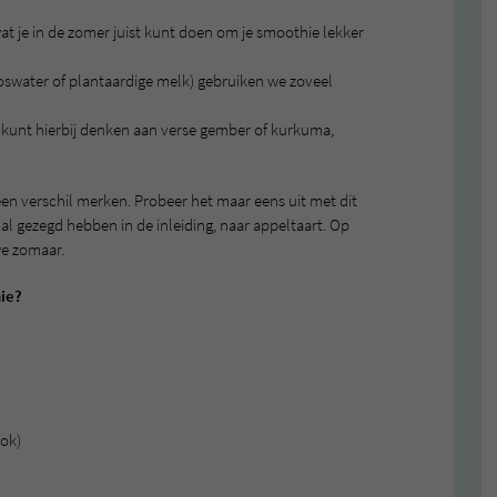
wat je in de zomer juist kunt doen om je smoothie lekker
oswater of plantaardige melk) gebruiken we zoveel
 kunt hierbij denken aan verse gember of kurkuma,
 een verschil merken. Probeer het maar eens uit met dit
l gezegd hebben in de inleiding, naar appeltaart. Op
we zomaar.
hie?
ok)