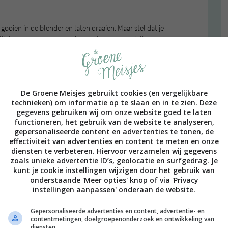
r gooien in de blender en laten draaien. Maar stel dat je
llicht een goed idee om de appels eerst te schillen en in
erk smoothiemonster (het is wel gewoon een blender,
es van de appels er een beetje uitgeklopt en de rest
oid. Maar let op: hoewel een Vitamix geweldig is, kun je
De Groene Meisjes gebruikt cookies (en vergelijkbare
technieken) om informatie op te slaan en in te zien. Deze
gegevens gebruiken wij om onze website goed te laten
functioneren, het gebruik van de website te analyseren,
gepersonaliseerde content en advertenties te tonen, de
effectiviteit van advertenties en content te meten en onze
diensten te verbeteren. Hiervoor verzamelen wij gegevens
zoals unieke advertentie ID’s, geolocatie en surfgedrag. Je
kunt je cookie instellingen wijzigen door het gebruik van
onderstaande 'Meer opties' knop of via 'Privacy
instellingen aanpassen' onderaan de website.
Gepersonaliseerde advertenties en content, advertentie- en
contentmetingen, doelgroepenonderzoek en ontwikkeling van
diensten