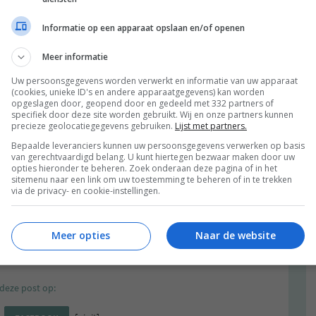
Informatie op een apparaat opslaan en/of openen
Meer informatie
Uw persoonsgegevens worden verwerkt en informatie van uw apparaat
(cookies, unieke ID's en andere apparaatgegevens) kan worden
opgeslagen door, geopend door en gedeeld met 332 partners of
specifiek door deze site worden gebruikt. Wij en onze partners kunnen
precieze geolocatiegegevens gebruiken.
Lijst met partners.
Bepaalde leveranciers kunnen uw persoonsgegevens verwerken op basis
van gerechtvaardigd belang. U kunt hiertegen bezwaar maken door uw
opties hieronder te beheren. Zoek onderaan deze pagina of in het
sitemenu naar een link om uw toestemming te beheren of in te trekken
via de privacy- en cookie-instellingen.
vind je het te koud? Hebben jullie nog meer tips om
t ons weten als je dit recept gaat proberen? Dat
Meer opties
Naar de website
deze post op: