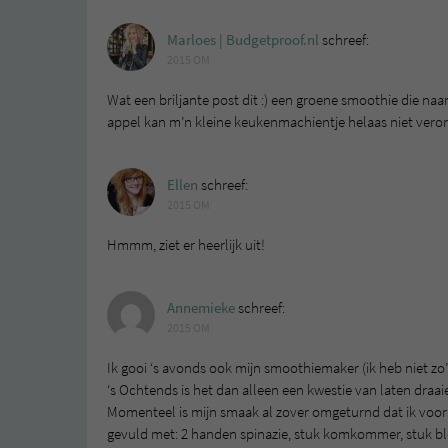
Marloes | Budgetproof.nl
schreef:
2015 OM
Wat een briljante post dit :) een groene smoothie die naa
appel kan m’n kleine keukenmachientje helaas niet verorb
Ellen
schreef:
2015 OM
Hmmm, ziet er heerlijk uit!
Annemieke
schreef:
2015 OM
Ik gooi ‘s avonds ook mijn smoothiemaker (ik heb niet zo’n
‘s Ochtends is het dan alleen een kwestie van laten draa
Momenteel is mijn smaak al zover omgeturnd dat ik voorn
gevuld met: 2 handen spinazie, stuk komkommer, stuk blee