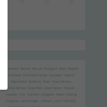
Amsterdam
Bakken
Bewust
Biologisch
Boek
Boeken
Chocolade
De Groene Meisjes
Duurzaam
Gezond
Gezondheid
Glutenvrij
Groen
Groen Denken
Groen Denken
Groen Eten
Groen Reizen
Hotspot
Hotspots
Huis
Inspiratie
Instagram
Katten
Kleding
Kringloop
Leuke Dingen
Lifestyle
Lunch
Makkelijk