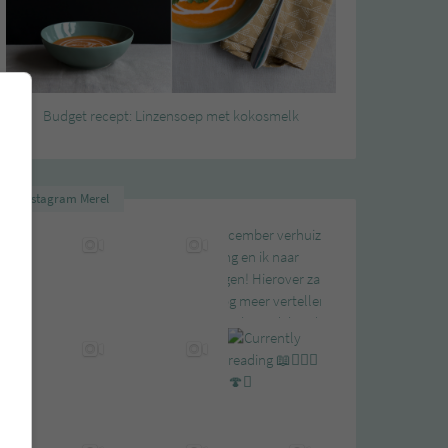
Budget recept: Linzensoep met kokosmelk
Instagram Merel