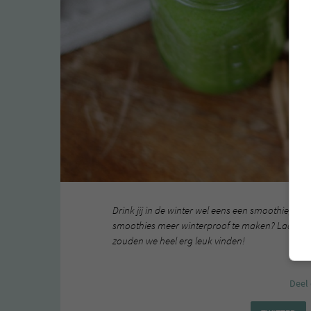
Drink jij in de winter wel eens een smoothie, of 
smoothies meer winterproof te maken? Laat je he
zouden we heel erg leuk vinden!
Deel 