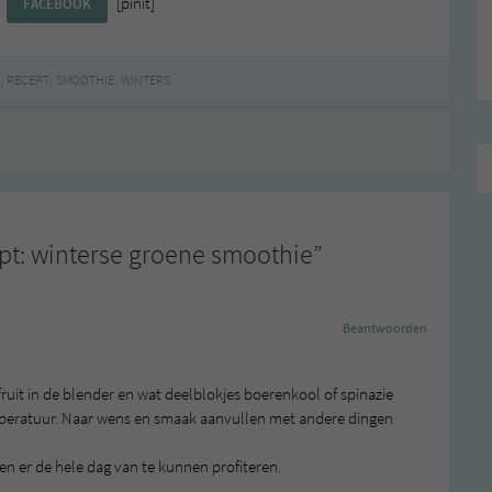
[pinit]
FACEBOOK
,
,
,
RECEPT
SMOOTHIE
WINTERS
pt: winterse groene smoothie
”
Beantwoorden
fruit in de blender en wat deelblokjes boerenkool of spinazie
mperatuur. Naar wens en smaak aanvullen met andere dingen
en er de hele dag van te kunnen profiteren.