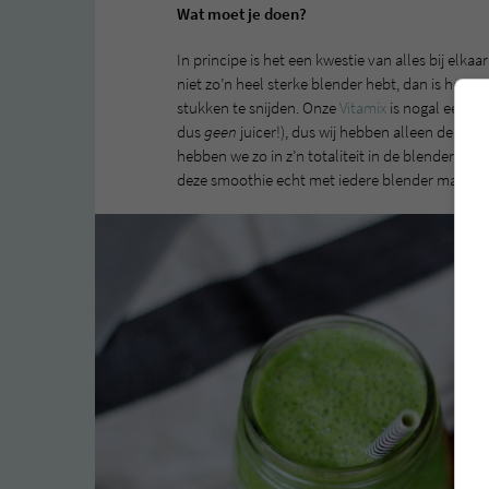
Wat moet je doen?
In principe is het een kwestie van alles bij elkaa
niet zo’n heel sterke blender hebt, dan is het we
stukken te snijden. Onze
Vitamix
is nogal een st
dus
geen
juicer!), dus wij hebben alleen de pitj
hebben we zo in z’n totaliteit in de blender gego
deze smoothie echt met iedere blender maken.