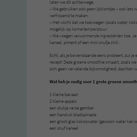
laten we dit achterwege.
– We gebruiken ook
geen
ijsklontjes – ook iets 
verfrissend te maken.
– Het vocht dat we toevoegen (zoals water, kok
mogelijk op
kamertemperatuur
.
– We voegen
verwarmende ingrediënten
toe. Je
kaneel, piment of een mini snufje chili.
Echt, als je bovenstaande eens probeert, zul je
recept! Deze groene smoothie smaakt, zoals we a
zich geen vervelende bijkomstigheid, dachten 
Wat heb je nodig voor 1 grote groene smoot
1 kleine banaan
2 kleine appels
een stukje verse gember
een handvol bladspinazie
een groot glas kokoswater (gewoon water kan o
een snuf kaneel