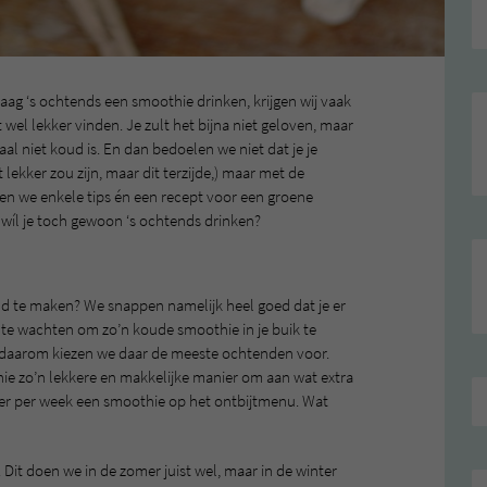
raag ‘s ochtends een smoothie drinken, krijgen wij vaak
t wel lekker vinden. Je zult het bijna niet geloven, maar
l niet koud is. En dan bedoelen we niet dat je je
lekker zou zijn, maar dit terzijde,) maar met de
len we enkele tips én een recept voor een groene
 wíl je toch gewoon ‘s ochtends drinken?
d te maken? We snappen namelijk heel goed dat je er
t te wachten om zo’n koude smoothie in je buik te
, daarom kiezen we daar de meeste ochtenden voor.
e zo’n lekkere en makkelijke manier om aan wat extra
keer per week een smoothie op het ontbijtmenu. Wat
 Dit doen we in de zomer juist wel, maar in de winter