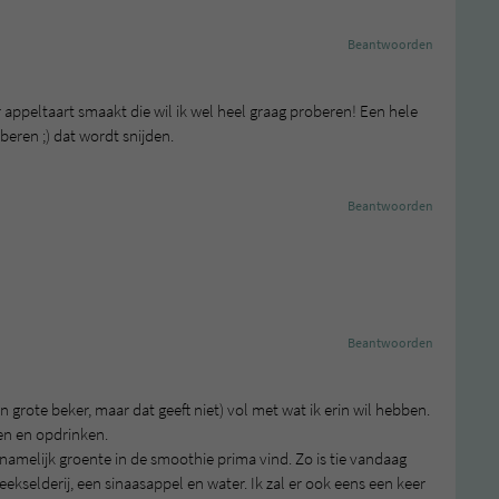
Beantwoorden
r appeltaart smaakt die wil ik wel heel graag proberen! Een hele
eren ;) dat wordt snijden.
Beantwoorden
Beantwoorden
 grote beker, maar dat geeft niet) vol met wat ik erin wil hebben.
ien en opdrinken.
amelijk groente in de smoothie prima vind. Zo is tie vandaag
kselderij, een sinaasappel en water. Ik zal er ook eens een keer