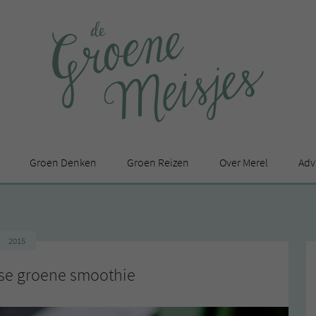
Groen Denken
Groen Reizen
Over Merel
Adv
In de media
Privacy Statement
2015
en
rse groene smoothie