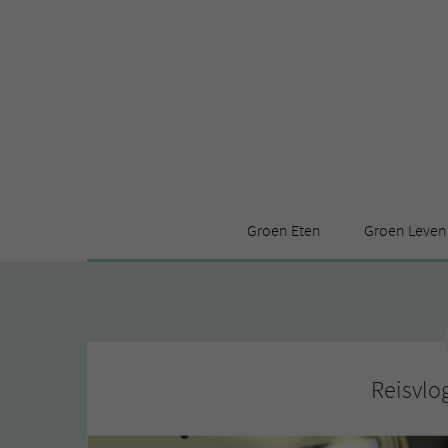
Groen Eten
Groen Leven
Receptenindex
Stijl
Producten
Huis
Leuke ding
Reisvlo