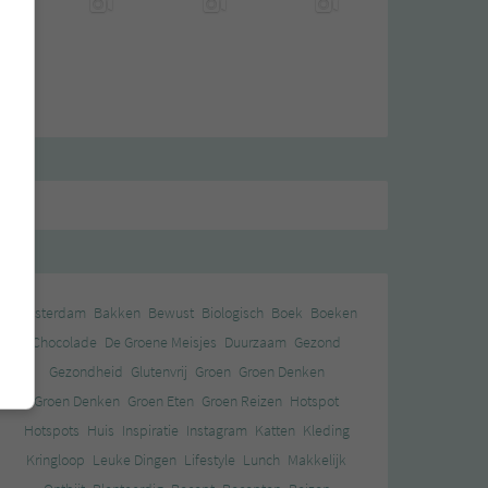
Amsterdam
Bakken
Bewust
Biologisch
Boek
Boeken
Chocolade
De Groene Meisjes
Duurzaam
Gezond
Gezondheid
Glutenvrij
Groen
Groen Denken
Groen Denken
Groen Eten
Groen Reizen
Hotspot
Hotspots
Huis
Inspiratie
Instagram
Katten
Kleding
Kringloop
Leuke Dingen
Lifestyle
Lunch
Makkelijk