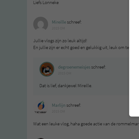
Liefs Lonneke
Mireille
schreef:
2015 OM
Jullie vlogs zijn zo leuk altijd!
En jullie zijn er echt goed en gelukkig uit, leuk om te zien
degroenemeisjes
schreef:
2015 OM
Dat is lief, dankjewel Mireille.
Marlijn
schreef:
2015 OM
Wat een leuke vlog, haha goede actie van de rommelmarkt.