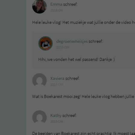
Emma
schreef:
2015 OM
Hele leuke vlog! Het muziekje wat jullie onder de video h
degroenemeisjes
schreef:
2015 OM
Hihi, we vonden het wel passend! Dankje :)
Xaviera
schreef:
2015 OM
Wat is Boekarest mooi zeg! Hele leuke vlog hebben julli
Kathy
schreef:
2015 OM
De beelden van Boekarest zijn echt prachtig. Ik moest la