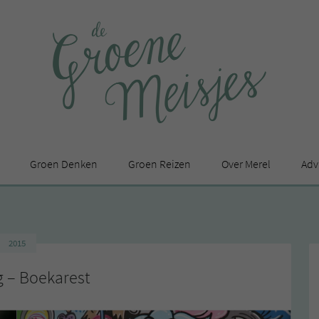
Groen Denken
Groen Reizen
Over Merel
Adv
In de media
Privacy Statement
2015
en
g – Boekarest