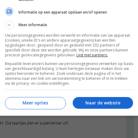
Informatie op een apparaat opslaan en/of openen
Beantwoorden
Meer informatie
Uw persoonsgegevens worden verwerkt en informatie van uw apparaat
(cookies, unieke ID's en andere apparaatgegevens) kan worden
opgeslagen door, geopend door en gedeeld met 332 partners of
specifiek door deze site worden gebruikt. Wij en onze partners kunnen
precieze geolocatiegegevens gebruiken.
Lijst met partners.
Bepaalde leveranciers kunnen uw persoonsgegevens verwerken op basis
Beantwoorden
van gerechtvaardigd belang. U kunt hiertegen bezwaar maken door uw
opties hieronder te beheren. Zoek onderaan deze pagina of in het
sitemenu naar een link om uw toestemming te beheren of in te trekken
via de privacy- en cookie-instellingen.
Meer opties
Naar de website
Beantwoorden
 Die taartjes zien er superlekker uit!