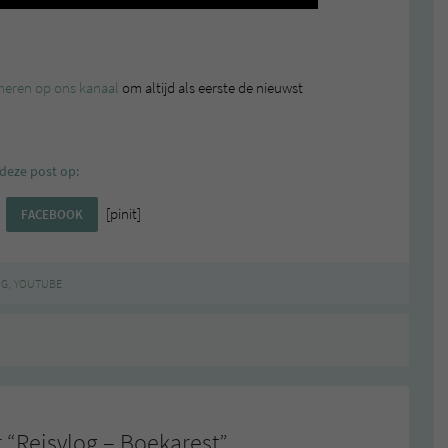
eren op ons kanaal
om altijd als eerste de nieuwst
deze post op:
[pinit]
FACEBOOK
,
OG
YOUTUBE
 “
Reisvlog – Boekarest
”