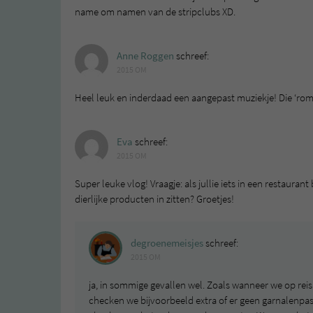
name om namen van de stripclubs XD.
Anne Roggen
schreef:
2015 OM
Heel leuk en inderdaad een aangepast muziekje! Die ‘rom
Eva
schreef:
2015 OM
Super leuke vlog! Vraagje: als jullie iets in een restauran
dierlijke producten in zitten? Groetjes!
degroenemeisjes
schreef:
2015 OM
ja, in sommige gevallen wel. Zoals wanneer we op reis 
checken we bijvoorbeeld extra of er geen garnalenpas