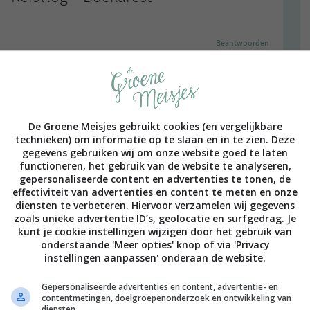
Beantwoorden
Europa. Nog een maand! :-)
De Groene Meisjes gebruikt cookies (en vergelijkbare
Beantwoorden
technieken) om informatie op te slaan en in te zien. Deze
gegevens gebruiken wij om onze website goed te laten
functioneren, het gebruik van de website te analyseren,
llie reactie te zien/horen wanneer je te weten krijgen dat jullie
gepersonaliseerde content en advertenties te tonen, de
effectiviteit van advertenties en content te meten en onze
diensten te verbeteren. Hiervoor verzamelen wij gegevens
zoals unieke advertentie ID’s, geolocatie en surfgedrag. Je
Beantwoorden
kunt je cookie instellingen wijzigen door het gebruik van
onderstaande 'Meer opties' knop of via 'Privacy
instellingen aanpassen' onderaan de website.
iemand erover gehoord.
Gepersonaliseerde advertenties en content, advertentie- en
contentmetingen, doelgroepenonderzoek en ontwikkeling van
diensten