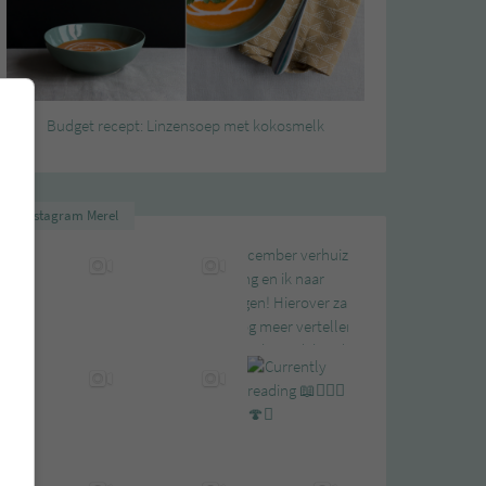
Budget recept: Linzensoep met kokosmelk
Instagram Merel