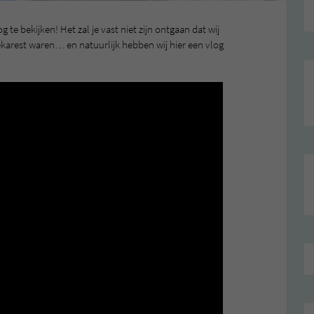
te bekijken! Het zal je vast niet zijn ontgaan dat wij
ekarest waren… en natuurlijk hebben wij hier een vlog