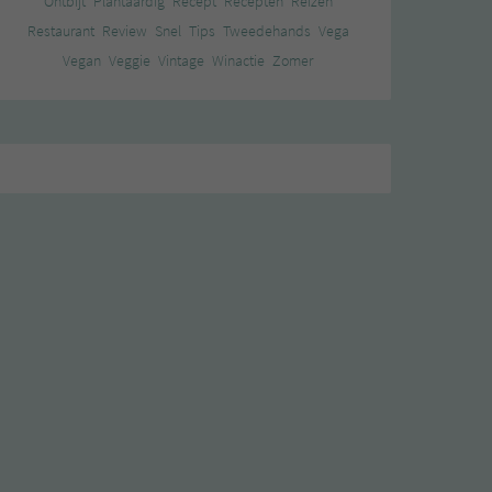
Ontbijt
Plantaardig
Recept
Recepten
Reizen
Restaurant
Review
Snel
Tips
Tweedehands
Vega
Vegan
Veggie
Vintage
Winactie
Zomer