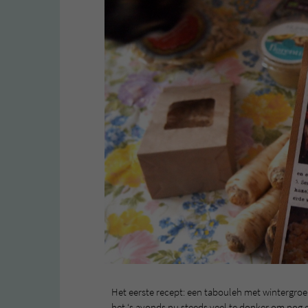
Het eerste recept: een tabouleh met wintergroe
het ‘s avonds nu steeds veel te donker om nog e