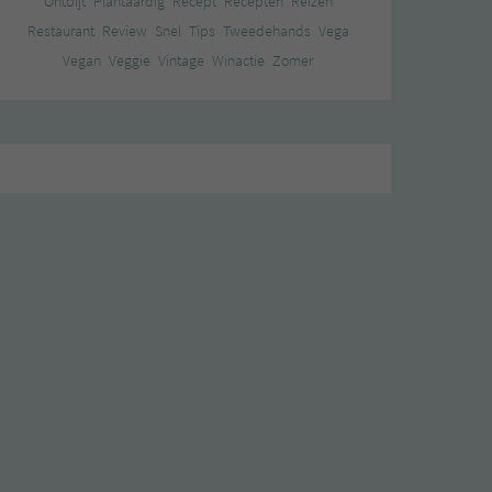
Ontbijt
Plantaardig
Recept
Recepten
Reizen
Restaurant
Review
Snel
Tips
Tweedehands
Vega
Vegan
Veggie
Vintage
Winactie
Zomer