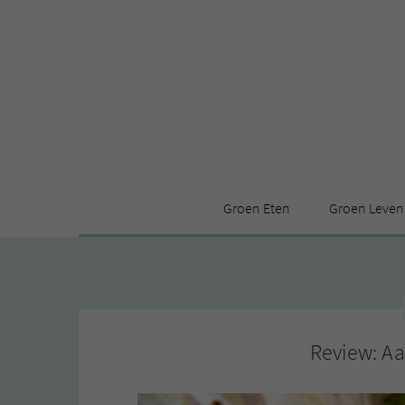
Groen Eten
Groen Leven
Receptenindex
Stijl
Producten
Huis
Leuke ding
Review: A