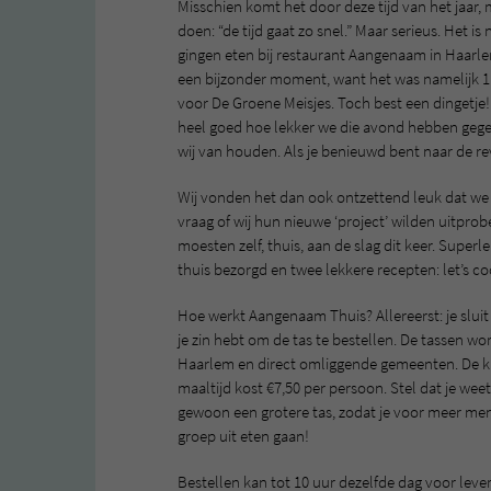
Misschien komt het door deze tijd van het jaar,
doen: “de tijd gaat zo snel.” Maar serieus. Het is 
gingen eten bij restaurant Aangenaam in Haarlem.
een bijzonder moment, want het was namelijk 1
voor De Groene Meisjes. Toch best een dingetje!
heel goed hoe lekker we die avond hebben geget
wij van houden. Als je benieuwd bent naar de rev
Wij vonden het dan ook ontzettend leuk dat w
vraag of wij hun nieuwe ‘project’ wilden uitpro
moesten zelf, thuis, aan de slag dit keer. Supe
thuis bezorgd en twee lekkere recepten: let’s co
Hoe werkt Aangenaam Thuis? Allereerst: je slui
je zin hebt om de tas te bestellen. De tassen w
Haarlem en direct omliggende gemeenten. De kle
maaltijd kost €7,50 per persoon. Stel dat je weet
gewoon een grotere tas, zodat je voor meer me
groep uit eten gaan!
Bestellen kan tot 10 uur dezelfde dag voor lever