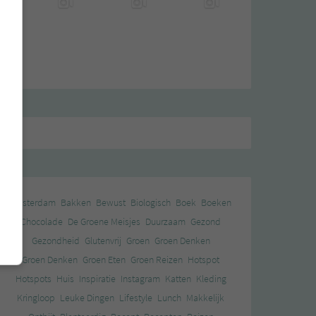
Amsterdam
Bakken
Bewust
Biologisch
Boek
Boeken
Chocolade
De Groene Meisjes
Duurzaam
Gezond
Gezondheid
Glutenvrij
Groen
Groen Denken
Groen Denken
Groen Eten
Groen Reizen
Hotspot
Hotspots
Huis
Inspiratie
Instagram
Katten
Kleding
Kringloop
Leuke Dingen
Lifestyle
Lunch
Makkelijk