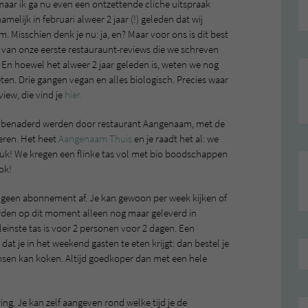
 maar ik ga nu even een ontzettende cliche uitspraak
namelijk in februari alweer 2 jaar (!) geleden dat wij
 Misschien denk je nu: ja, en? Maar voor ons is dit best
 van onze eerste restauraunt-reviews die we schreven
 En hoewel het alweer 2 jaar geleden is, weten we nog
en. Drie gangen vegan en alles biologisch. Precies waar
iew, die vind je
hier.
e benaderd werden door restaurant Aangenaam, met de
beren. Het heet
Aangenaam Thuis
en je raadt het al: we
rleuk! We kregen een flinke tas vol met bio boodschappen
ok!
t geen abonnement af. Je kan gewoon per week kijken of
orden op dit moment alleen nog maar geleverd in
inste tas is voor 2 personen voor 2 dagen. Een
 dat je in het weekend gasten te eten krijgt: dan bestel je
nsen kan koken. Altijd goedkoper dan met een hele
ing. Je kan zelf aangeven rond welke tijd je de