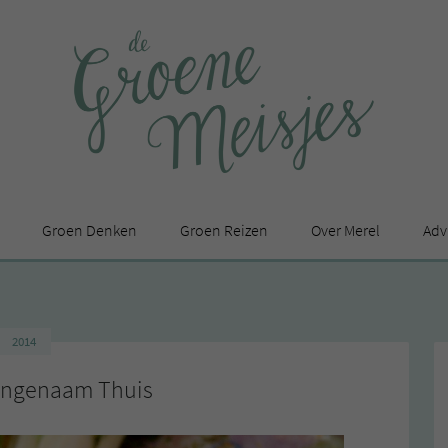
Groen Denken
Groen Reizen
Over Merel
Adv
In de media
Privacy Statement
2014
en
angenaam Thuis