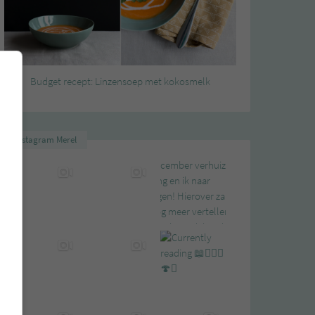
Budget recept: Linzensoep met kokosmelk
Instagram Merel