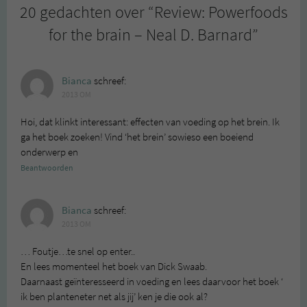
20 gedachten over “
Review: Powerfoods
for the brain – Neal D. Barnard
”
Bianca
schreef:
2013 OM
Hoi, dat klinkt interessant: effecten van voeding op het brein. Ik
ga het boek zoeken! Vind ‘het brein’ sowieso een boeiend
onderwerp en
Beantwoorden
Bianca
schreef:
2013 OM
… Foutje…te snel op enter..
En lees momenteel het boek van Dick Swaab.
Daarnaast geïnteresseerd in voeding en lees daarvoor het boek ‘
ik ben planteneter net als jij’ ken je die ook al?