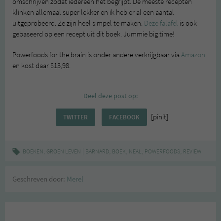
omschrijven zodat iedereen het begrijpt. De meeste recepten
klinken allemaal super lekker en ik heb er al een aantal
uitgeprobeerd. Ze zijn heel simpel te maken.
Deze falafel
is ook
gebaseerd op een recept uit dit boek. Jummie big time!
Powerfoods for the brain is onder andere verkrijgbaar via
Amazon
en kost daar $13,98.
Deel deze post op:
[pinit]
TWITTER
FACEBOOK
,
|
,
,
,
,
BOEKEN
GROEN LEVEN
BARNARD
BOEK
NEAL
POWERFOODS
REVIEW
Geschreven door:
Merel