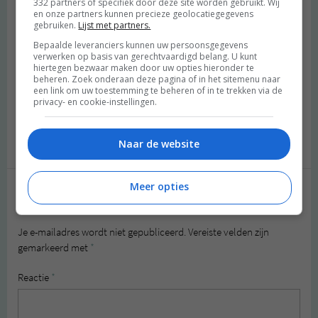
332 partners of specifiek door deze site worden gebruikt. Wij
en onze partners kunnen precieze geolocatiegegevens
gebruiken.
Lijst met partners.
Farah
schreef:
2013 OM
Bepaalde leveranciers kunnen uw persoonsgegevens
verwerken op basis van gerechtvaardigd belang. U kunt
hiertegen bezwaar maken door uw opties hieronder te
Wauw dat klinkt interessant!
beheren. Zoek onderaan deze pagina of in het sitemenu naar
Is weer eens wat anders dan voeding en wat voor effect heeft op
een link om uw toestemming te beheren of in te trekken via de
alleen je lichaam.
privacy- en cookie-instellingen.
Dit is nog veel handiger om te weten.
Beantwoorden
Naar de website
Meer opties
Geef een reactie
Je e-mailadres wordt niet gepubliceerd.
Vereiste velden zijn
gemarkeerd met
*
Reactie
*