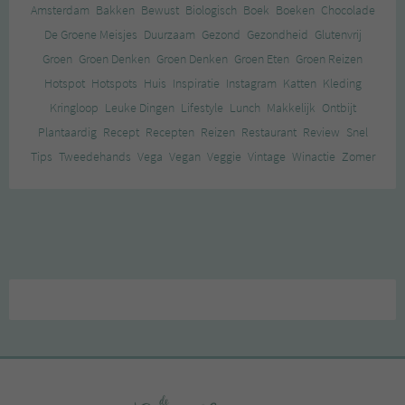
Amsterdam
Bakken
Bewust
Biologisch
Boek
Boeken
Chocolade
De Groene Meisjes
Duurzaam
Gezond
Gezondheid
Glutenvrij
Groen
Groen Denken
Groen Denken
Groen Eten
Groen Reizen
Hotspot
Hotspots
Huis
Inspiratie
Instagram
Katten
Kleding
Kringloop
Leuke Dingen
Lifestyle
Lunch
Makkelijk
Ontbijt
Plantaardig
Recept
Recepten
Reizen
Restaurant
Review
Snel
Tips
Tweedehands
Vega
Vegan
Veggie
Vintage
Winactie
Zomer