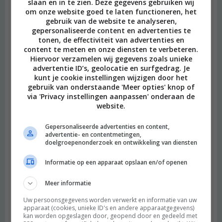
slaan en in te zien. Deze gegevens gebruiken wij
Barnard, ik heb met veel plezier ook 21 vegankuur gelezen. Deze
om onze website goed te laten functioneren, het
gebruik van de website te analyseren,
komt ook op mijn lijstje te staan.
gepersonaliseerde content en advertenties te
Beantwoorden
tonen, de effectiviteit van advertenties en
content te meten en onze diensten te verbeteren.
Hiervoor verzamelen wij gegevens zoals unieke
Sophie
schreef:
advertentie ID’s, geolocatie en surfgedrag. Je
2013 OM
kunt je cookie instellingen wijzigen door het
gebruik van onderstaande 'Meer opties' knop of
Ik heb hem meteen op mijn bol verlanglijstje gezet! Ik ben de
via 'Privacy instellingen aanpassen' onderaan de
laatste tijd weer veel boeken over gezondheid en voeding aan
website.
het lezen, dit boek is denk ik weer net wat anders (en een
pluspunt dat het vegan is). Dankjewel voor de tip! :)
Gepersonaliseerde advertenties en content,
advertentie- en contentmetingen,
Beantwoorden
doelgroepenonderzoek en ontwikkeling van diensten
Informatie op een apparaat opslaan en/of openen
Tamara
schreef:
2013 OM
Meer informatie
Thanks for the tip! Die gaat op mijn lijstje :)
Uw persoonsgegevens worden verwerkt en informatie van uw
apparaat (cookies, unieke ID's en andere apparaatgegevens)
Beantwoorden
kan worden opgeslagen door, geopend door en gedeeld met