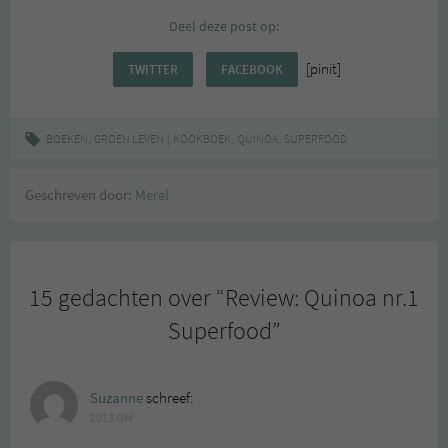
Deel deze post op:
[pinit]
TWITTER
FACEBOOK
,
|
,
,
BOEKEN
GROEN LEVEN
KOOKBOEK
QUINOA
SUPERFOOD
Geschreven door:
Merel
15 gedachten over “
Review: Quinoa nr.1
Superfood
”
Suzanne
schreef:
2013 OM