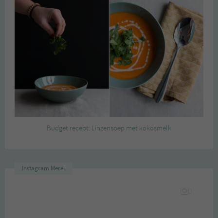
Budget recept: Linzensoep met kokosmelk
Instagram Merel