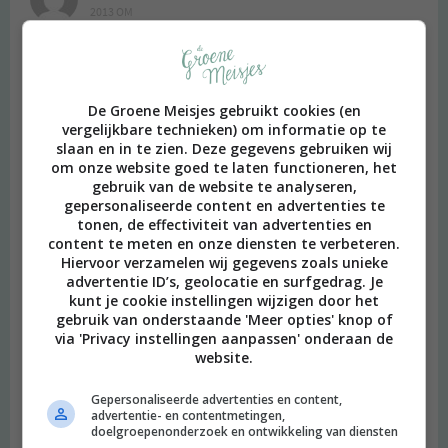
2013 OM
Klinkt erg leuk, al moet ik bekennen nog nooit wat met quinoa
gemaakt te hebben, deels ook omdat ik niet zo goed weet wat.
Dus who knows, misschien is zo’n boek wel een goed idee.
De Groene Meisjes gebruikt cookies (en
Beantwoorden
vergelijkbare technieken) om informatie op te
slaan en in te zien. Deze gegevens gebruiken wij
om onze website goed te laten functioneren, het
Miranda
schreef:
gebruik van de website te analyseren,
2013 OM
gepersonaliseerde content en advertenties te
tonen, de effectiviteit van advertenties en
Wat een leuk boek, ben dol op quinoa!
content te meten en onze diensten te verbeteren.
Hiervoor verzamelen wij gegevens zoals unieke
Beantwoorden
advertentie ID’s, geolocatie en surfgedrag. Je
kunt je cookie instellingen wijzigen door het
gebruik van onderstaande 'Meer opties' knop of
Isabelle
schreef:
via 'Privacy instellingen aanpassen' onderaan de
2013 OM
website.
Ik hou echt van quinoa, ik vind het zo lekker! En als vegetariër
Gepersonaliseerde advertenties en content,
kan ik al dat goeds ook wel gebruiken. Met lievelingsrecept is er
advertentie- en contentmetingen,
een met spinazie, maar dit verdraag ik jammer genoeg niet meer
doelgroepenonderzoek en ontwikkeling van diensten