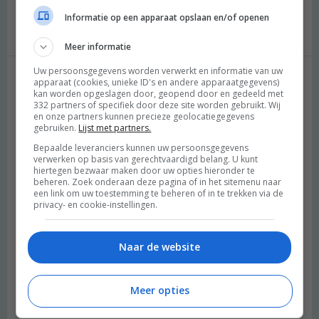
met mijn buik…
Informatie op een apparaat opslaan en/of openen
Beantwoorden
Meer informatie
Uw persoonsgegevens worden verwerkt en informatie van uw
apparaat (cookies, unieke ID's en andere apparaatgegevens)
Geef een reactie
kan worden opgeslagen door, geopend door en gedeeld met
332 partners of specifiek door deze site worden gebruikt. Wij
en onze partners kunnen precieze geolocatiegegevens
Je e-mailadres wordt niet gepubliceerd.
Vereiste velden zijn
gebruiken.
Lijst met partners.
gemarkeerd met
*
Bepaalde leveranciers kunnen uw persoonsgegevens
verwerken op basis van gerechtvaardigd belang. U kunt
Reactie
*
hiertegen bezwaar maken door uw opties hieronder te
beheren. Zoek onderaan deze pagina of in het sitemenu naar
een link om uw toestemming te beheren of in te trekken via de
privacy- en cookie-instellingen.
Naar de website
Meer opties