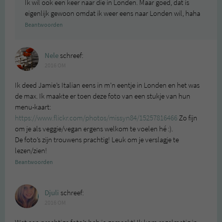
Ik wil ook een keer naar die in Londen. Maar goed, dat is
eigenlijk gewoon omdat ik weer eens naar Londen wil, haha
Beantwoorden
Nele
schreef:
2016 OM
Ik deed Jamie’s Italian eens in m’n eentje in Londen en het was
de max. Ik maakte er toen deze foto van een stukje van hun
menu-kaart:
https://www.flickr.com/photos/missyn84/15257816466
Zo fijn
om je als veggie/vegan ergens welkom te voelen hé :).
De foto’s zijn trouwens prachtig! Leuk om je verslagje te
lezen/zien!
Beantwoorden
Djuli
schreef:
2016 OM