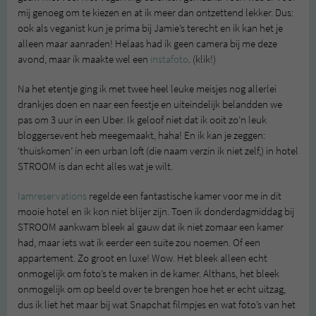
mij genoeg om te kiezen en at ik meer dan ontzettend lekker. Dus:
ook als veganist kun je prima bij Jamie’s terecht en ik kan het je
alleen maar aanraden! Helaas had ik geen camera bij me deze
avond, maar ik maakte wel een
instafoto
. (klik!)
Na het etentje ging ik met twee heel leuke meisjes nog allerlei
drankjes doen en naar een feestje en uiteindelijk belandden we
pas om 3 uur in een Uber. Ik geloof niet dat ik ooit zo’n leuk
bloggersevent heb meegemaakt, haha! En ik kan je zeggen:
‘thuiskomen’ in een urban loft (die naam verzin ik niet zelf,) in hotel
STROOM is dan echt alles wat je wilt.
Iamreservations
regelde een fantastische kamer voor me in dit
mooie hotel en ik kon niet blijer zijn. Toen ik donderdagmiddag bij
STROOM aankwam bleek al gauw dat ik niet zomaar een kamer
had, maar iets wat ik eerder een suite zou noemen. Of een
appartement. Zo groot en luxe! Wow. Het bleek alleen echt
onmogelijk om foto’s te maken in de kamer. Althans, het bleek
onmogelijk om op beeld over te brengen hoe het er echt uitzag,
dus ik liet het maar bij wat Snapchat filmpjes en wat foto’s van het