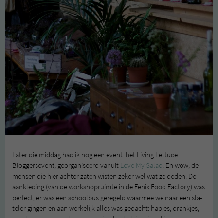
Later die middag had ik nog een event: het Living Lettuce
Bloggersevent, georganiseerd vanuit
Love My Salad
. En wow, de
mensen die hier achter zaten wisten zeker wel wat ze deden. De
aankleding (van de workshopruimte in de Fenix Food Factory) was
perfect, er was een schoolbus geregeld waarmee we naar een sla-
teler gingen en aan werkelijk alles was gedacht: hapjes, drankjes,