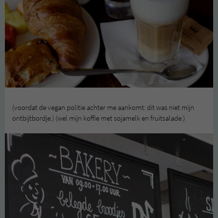
(voordat de vegan politie achter me aankomt: dit was niet mijn
ontbijtbordje.) (wel mijn koffie met sojamelk en fruitsalade.)