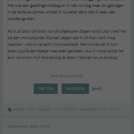
Het was een gezellige middag en ik heb nu nog meer zin gekregen
in de lente en zomer, omdat ik nu zeker denk dat ik heel veel
salades ga eten.
Als ik zo door de foto’s van de afgelopen dagen scroll, dan voelt het
als een minivakantie. Wat een zegen dat ik dit mijn werk mag
noemen – dat is wel echt vrij onwerkelijk. Het minste dat ik kan
doen is jullie een beetje mee laten genieten, dus ik hoop dat je het
leuk vond om mijn fotoverslag te lezen :) Geniet van je zondag!
Deel deze post op:
[pinit]
TWITTER
FACEBOOK
|
,
,
,
,
GROEN LEVEN
BLOGGER
HOTEL STROOM
IAMRESERVATIONS
LIFESTYLE
ROTT
Geschreven door:
Merel