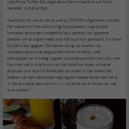
uitzicht op Twitter. De volgende ochtend maakte ik wel foto’s
beneden, bij het ontbijt.
Waarschijnlijk was ik niet zo snel bij STROOM uitgekomen, omdat
het niet echt in het centrum ligt bijvoorbeeld, maar omdat
Iamreservations een ontzettend leuk aanbod van ‘apartere’
plekken om te slapen heeft, trok het toch mijn aandacht. En ik ben
blij dat ik ben gegaan! De hele ervaring van boeken via
Iamreservations was erg positief: klantvriendelijk, snel,
behulpzaam en ik kreeg nog een leuke persoonlijke mail ook, met
tips over wat ik in de buurt van het hotel kon doen, of wat er
allemaal voor leuks in Rotterdam te vinden is. Dat maakt het
boeken van een weekendje weg nog een beetje leuker dan het al
is. Kijk dus zeker eens op hun
site
, als je net als ik houdt van ‘net
even anders!’