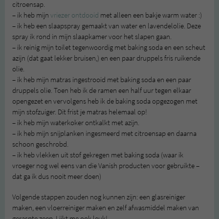
citroensap.
– ik heb mijn
vriezer ontdooid
met alleen een bakje warm water :)
– ik heb een slaapspray gemaakt van water en lavendelolie. Deze
spray ik rond in mijn slaapkamer voor het slapen gaan.
– ik reinig mijn toilet tegenwoordig met baking soda en een scheut
azijn (dat gaat lekker bruisen,) en een paar druppels fris ruikende
olie.
– ik heb mijn matras ingestrooid met baking soda en een paar
druppels olie. Toen heb ik de ramen een half uur tegen elkaar
opengezet en vervolgens heb ik de baking soda opgezogen met
mijn stofzuiger. Dit frist je matras helemaal op!
– ik heb mijn waterkoker ontkalkt met azijn.
– ik heb mijn snijplanken ingesmeerd met citroensap en daarna
schoon geschrobd.
– ik heb vlekken uit stof gekregen met baking soda (waar ik
vroeger nog wel eens van die Vanish producten voor gebruikte –
dat ga ik dus nooit meer doen)
Volgende stappen zouden nog kunnen zijn: een glasreiniger
maken, een vloerreiniger maken en zelf afwasmiddel maken van
geraspte zeep. Lijkt me ook leuk!