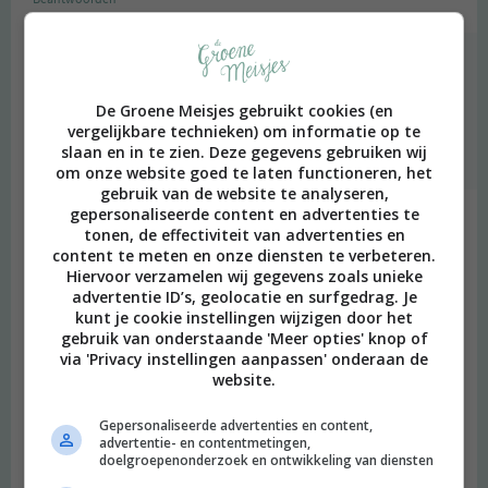
Merel
schreef:
2020 OM
De Groene Meisjes gebruikt cookies (en
vergelijkbare technieken) om informatie op te
Heel goede tip, dankjewel!
slaan en in te zien. Deze gegevens gebruiken wij
Beantwoorden
om onze website goed te laten functioneren, het
gebruik van de website te analyseren,
gepersonaliseerde content en advertenties te
Klaudia
schreef:
tonen, de effectiviteit van advertenties en
2020 OM
content te meten en onze diensten te verbeteren.
Hiervoor verzamelen wij gegevens zoals unieke
Goeie tips! Maar ik heb gelezen dat azijn met baking soda
advertentie ID’s, geolocatie en surfgedrag. Je
mengen totaal geen nut heeft? “Als je ze mengt zorgt de azijn
kunt je cookie instellingen wijzigen door het
ervoor dat de baking soda opschuimt, en wat overblijft is water
gebruik van onderstaande 'Meer opties' knop of
via 'Privacy instellingen aanpassen' onderaan de
met zout. De kracht van de schoonmaakmiddelen gaat hierbij
website.
verloren, zonde!” Aldus de Margriet.
Beantwoorden
Gepersonaliseerde advertenties en content,
advertentie- en contentmetingen,
doelgroepenonderzoek en ontwikkeling van diensten
Kaatje
schreef: