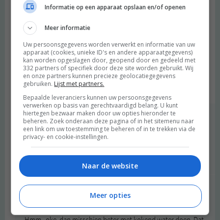
2020 OM
Informatie op een apparaat opslaan en/of openen
T klopt dat t gaat borrelen maar daardoor wordt t kalk juist
Meer informatie
losgeweekt. Je kunt er nog n keer azijn overheen doen en
Uw persoonsgegevens worden verwerkt en informatie van uw
laten inwerken en daarna schoonspoelen.
apparaat (cookies, unieke ID's en andere apparaatgegevens)
kan worden opgeslagen door, geopend door en gedeeld met
Clean my space op you tube vind ik n hele fijne dame om
332 partners of specifiek door deze site worden gebruikt. Wij
en onze partners kunnen precieze geolocatiegegevens
naar te kijken.
gebruiken.
Lijst met partners.
Beantwoorden
Bepaalde leveranciers kunnen uw persoonsgegevens
verwerken op basis van gerechtvaardigd belang. U kunt
hiertegen bezwaar maken door uw opties hieronder te
Merel
schreef:
beheren. Zoek onderaan deze pagina of in het sitemenu naar
een link om uw toestemming te beheren of in te trekken via de
2020 OM
privacy- en cookie-instellingen.
Oeh, goede tip, dankjewel! Ga ik checken!
Beantwoorden
Naar de website
Merel
schreef:
Meer opties
2020 OM
Hmm.. oke, dan misschien beter met kokend water doen. Dat