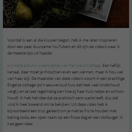
Voordat ik aan al die klussen begon, heb ik me laten inspireren
door een paar duurzame YouTubers en dit zijn de video’s waar ik
de meeste tips uit haalde:
–
Simple autumn cleaning tips van Fairyland Cottage
. Een lieflijk
kanaal, daar moet je misschien even aan wennen, maar ik hou wel
van haar stijl. De maakster van deze video’s woont in een prachtige
Engelse cottage (zo’n eeuwenoud huis dat heel veel onderhoud
vergt,) en ze laat regelmatig zien hoe zij haar huis netjes en schoon
houdt. Ik heb het idee dat ze praktisch zero waste leeft, dus dat
vind ik heel boeiend om te bekijken. Uit deze video heb ik
bijvoorbeeld een truc geleerd om je matras fris te houden met
baking soda, een open raam op een frisse dag en een stofzuiger. Ik
had geen idee!