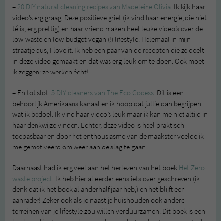
–
20 DIY natural cleaning recipes van Madeleine Olivia
. Ik kijk haar
video’s erg graag. Deze positieve griet (ik vind haar energie, die niet
té is, erg prettig) en haar vriend maken heel leuke video’s over de
low-waste en low-budget vegan (!) lifestyle. Helemaal in mijn
straatje dus, I love it. Ik heb een paar van de recepten die ze deelt
in deze video gemaakt en dat was erg leuk om te doen. Ook moet
ik zeggen: ze werken écht!
– En tot slot:
5 DIY cleaners van The Eco Godess.
Dit is een
behoorlijk Amerikaans kanaal en ik hoop dat jullie dan begrijpen
wat ik bedoel. Ik vind haar video’s leuk maar ik kan me niet altijd in
haar denkwijze vinden. Echter, deze video is heel praktisch
toepasbaar en door het enthousiasme van de maakster voelde ik
me gemotiveerd om weer aan de slag te gaan.
Daarnaast had ik erg veel aan het herlezen van het boek
Het Zero
waste project
. Ik heb hier al eerder eens iets over geschreven (ik
denk dat ik het boek al anderhalf jaar heb,) en het blijft een
aanrader! Zeker ook als je naast je huishouden ook andere
terreinen van je lifestyle zou willen verduurzamen. Dit boek is een