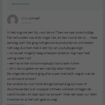
Beantwoorden
Eline
schreef:
2020 OM
Ik heb nog wel een tip, voor de wc! Toen we naar onze huidige
flat verhuisden was alles nogal vies, en dan vooral de wc… Vieze
aanslag, bah! Dat ging met gewoone producten en schrobben
niet weg, dus toen heb ik een tip van youtube gevolgd:
– wc zoveel mogelijk leeg scheppen zodat er nog maar heel
weinig water inzit
– een halve liter schoonmaakazijn bijna laten koken
– dit in de wc gieten en een nachtje laten trekken
De volgende ochtend ging alles super makkelijk weg en was de
wc blinkend schoon!
Een andere tip voor hardnekkige kalkaanslag op kraan of
douchewanden is er wcpapier omheen wikkelen of tegen de
wand houden, en daar azijn op sprayen. Weer een paar uur laten
inwerken en al het kalk gaat zo weg!
Beantwoorden