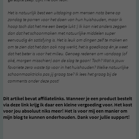
Het is natuurlijk best een uitdaging om mensen nota bene op
zondag te porren voor het doen van hun huishouden, maar ik
hoop toch dat het me een beetje lukt :) Ik kan niet anders zeggen
dan dat het schoonmaken met natuurlijke middelen super
eenvoudig én satisfying is. Het is leuk om dingen zelf te maken en
om te zien dat het dan ook nog werkt, het is goedkoop én je weet
dat het beter is voor het milieu. Genoeg redenen om vandaag (of
oké, morgen misschien) aan de slag te gaan! Toch? Wat is jouw
favoriete zero waste tip voor in het huishouden? Welke natuurlijke
schoonmaaktricks pas jij graag toe? Ik lees het graag bij de
comments onder deze post!
Dit artikel bevat affiliatelinks. Wanneer je een product bestelt
via deze link krijg ik daar een kleine vergoeding voor. Het kost
voor jou absoluut niks meer! Het is voor mij een manier om
mijn blog te kunnen onderhouden. Dank voor jullie support!