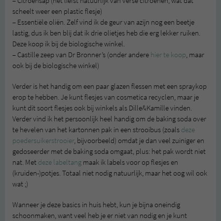
– Citroensap (het liefst natuurlijk van verse citroenen, wat dat
scheelt weer een plastic flesje)
– Essentiële oliën. Zelf vind ik de geur van azijn nog een beetje
lastig, dus ik ben blij dat ik drie olietjes heb die erg lekker ruiken.
Deze koop ik bij de biologische winkel.
– Castille zeep van Dr Bronner’s (onder andere
hier te koop
, maar
ook bij de biologische winkel)
Verder is het handig om een paar glazen flessen met een spraykop
erop te hebben. Je kunt flesjes van cosmetica recyclen, maar je
kunt dit soort flesjes ook bij winkels als Dille&Kamille vinden.
Verder vind ik het persoonlijk heel handig om de baking soda over
te hevelen van het kartonnen pak in een strooibus (zoals
deze
poedersuikerstrooier
, bijvoorbeeld) omdat je dan veel zuiniger en
gedoseerder met de baking soda omgaat, plus: het pak wordt niet
nat. Met
deze labeltang
maak ik labels voor op flesjes en
(kruiden-)potjes. Totaal niet nodig natuurlijk, maar het oog wil ook
wat ;)
Wanneer je deze basics in huis hebt, kun je bijna oneindig
schoonmaken, want veel heb je er niet van nodig en je kunt