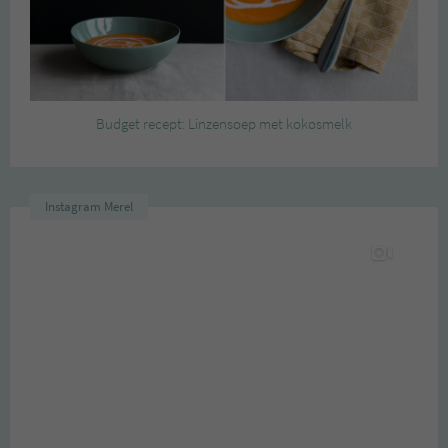
Budget recept: Linzensoep met kokosmelk
Instagram Merel