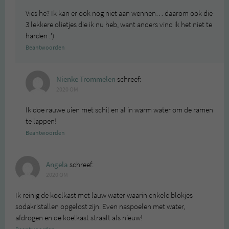
Vies he? Ik kan er ook nog niet aan wennen… daarom ook die
3 lekkere olietjes die ik nu heb, want anders vind ik het niet te
harden :’)
Beantwoorden
Nienke Trommelen
schreef:
2020 OM
Ik doe rauwe uien met schil en al in warm water om de ramen
te lappen!
Beantwoorden
Angela
schreef:
2020 OM
Ik reinig de koelkast met lauw water waarin enkele blokjes
sodakristallen opgelost zijn. Even naspoelen met water,
afdrogen en de koelkast straalt als nieuw!