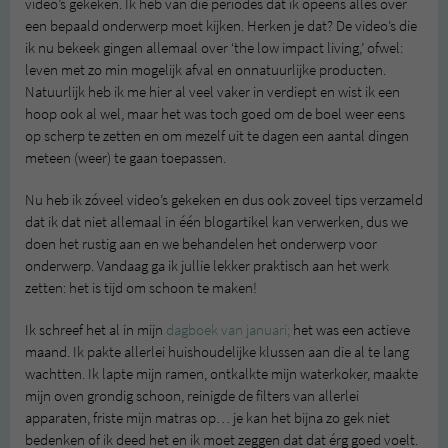
video’s gekeken. Ik heb van die periodes dat ik opeens álles over
een bepaald onderwerp moet kijken. Herken je dat? De video’s die
ik nu bekeek gingen allemaal over ‘the low impact living,’ ofwel:
leven met zo min mogelijk afval en onnatuurlijke producten.
Natuurlijk heb ik me hier al veel vaker in verdiept en wist ik een
hoop ook al wel, maar het was toch goed om de boel weer eens
op scherp te zetten en om mezelf uit te dagen een aantal dingen
meteen (weer) te gaan toepassen.
Nu heb ik zóveel video’s gekeken en dus ook zoveel tips verzameld
dat ik dat niet allemaal in één blogartikel kan verwerken, dus we
doen het rustig aan en we behandelen het onderwerp voor
onderwerp. Vandaag ga ik jullie lekker praktisch aan het werk
zetten: het is tijd om schoon te maken!
Ik schreef het al in mijn
dagboek van januari;
het was een actieve
maand. Ik pakte allerlei huishoudelijke klussen aan die al te lang
wachtten. Ik lapte mijn ramen, ontkalkte mijn waterkoker, maakte
mijn oven grondig schoon, reinigde de filters van allerlei
apparaten, friste mijn matras op… je kan het bijna zo gek niet
bedenken of ik deed het en ik moet zeggen dat dat érg goed voelt.