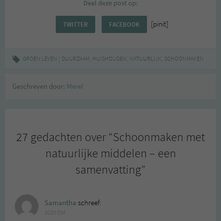
Deel deze post op:
[pinit]
TWITTER
FACEBOOK
|
,
,
,
GROEN LEVEN
DUURZAAM
HUISHOUDEN
NATUURLIJK
SCHOONMAKEN
Geschreven door:
Merel
27 gedachten over “
Schoonmaken met
natuurlijke middelen – een
samenvatting
”
Samantha
schreef:
2020 OM