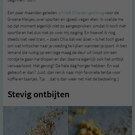
Een paar maanden geleden
schreef Cilla een gastblog
voor de
Groene Meisjes, over sporten en (goed) vegan eten. Ik voelde me
op dat moment eigenlijk niet zo aangesproken, omdat ik toch niet
sportte en het dus niet zo voor mij opging. En hoewel ik nog
steeds niet veel train, – zoals Cilla dat wel doet – is het toch goed
om wat kritischer naar je voeding te kijken wanneer je sport. Ik ben
iemand die rustig op een lege maag de deur uit loopt om een
rondje te gaan hardlopen en dan daarna eigenlijk ook het ontbijt
verwaarloost. Het gevolg? De hele dag honger hebben. En wat
gebeurt er dan? Juist, dan ren ik naar mijn favoriete tentje voor
koffie en taartjes. Tja… dat is dan weer net níet de bedoeling ;)
Stevig ontbijten