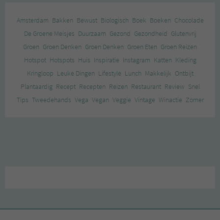
Amsterdam
Bakken
Bewust
Biologisch
Boek
Boeken
Chocolade
De Groene Meisjes
Duurzaam
Gezond
Gezondheid
Glutenvrij
Groen
Groen Denken
Groen Denken
Groen Eten
Groen Reizen
Hotspot
Hotspots
Huis
Inspiratie
Instagram
Katten
Kleding
Kringloop
Leuke Dingen
Lifestyle
Lunch
Makkelijk
Ontbijt
Plantaardig
Recept
Recepten
Reizen
Restaurant
Review
Snel
Tips
Tweedehands
Vega
Vegan
Veggie
Vintage
Winactie
Zomer