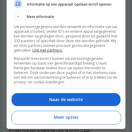
Informatie op een apparaat opslaan en/of openen
Beantwoorden
Meer informatie
Lilian
schreef:
Uw persoonsgegevens worden verwerkt en informatie van uw
2017 OM
apparaat (cookies, unieke ID's en andere apparaatgegevens)
kan worden opgeslagen door, geopend door en gedeeld met
332 partners of specifiek door deze site worden gebruikt. Wij
Klinkt lekker! Ik ga deze een keer maken als lunch, als ik s
en onze partners kunnen precieze geolocatiegegevens
ochtends sport is het nooit supervroeg. Ik eet dan altijd een
gebruiken.
Lijst met partners.
banaan, makkelijk, helpt in de spijsvertering op gang te laten
Bepaalde leveranciers kunnen uw persoonsgegevens
komen en het zijn snelle maar gezonde koolhydraten. Vind ik
verwerken op basis van gerechtvaardigd belang. U kunt
hiertegen bezwaar maken door uw opties hieronder te
echt perfect zodat ik niet op lege maag naast de sportschool ga
beheren. Zoek onderaan deze pagina of in het sitemenu naar
:)
een link om uw toestemming te beheren of in te trekken via de
Beantwoorden
privacy- en cookie-instellingen.
Naar de website
Selena
schreef:
2017 OM
Meer opties
Zelf ben ik niet echt zoon mega inbijt mens en eet dus vaak
Brinta of joghurt met crueusli
En dan nog een andere tip voor je lunch vraag