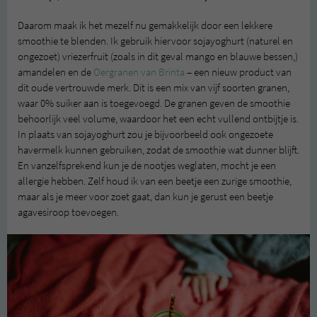
Daarom maak ik het mezelf nu gemakkelijk door een lekkere
smoothie te blenden. Ik gebruik hiervoor sojayoghurt (naturel en
ongezoet) vriezerfruit (zoals in dit geval mango en blauwe bessen,)
amandelen en de
Oergranen van Brinta
– een nieuw product van
dit oude vertrouwde merk. Dit is een mix van vijf soorten granen,
waar 0% suiker aan is toegevoegd. De granen geven de smoothie
behoorlijk veel volume, waardoor het een echt vullend ontbijtje is.
In plaats van sojayoghurt zou je bijvoorbeeld ook ongezoete
havermelk kunnen gebruiken, zodat de smoothie wat dunner blijft.
En vanzelfsprekend kun je de nootjes weglaten, mocht je een
allergie hebben. Zelf houd ik van een beetje een zurige smoothie,
maar als je meer voor zoet gaat, dan kun je gerust een beetje
agavesiroop toevoegen.