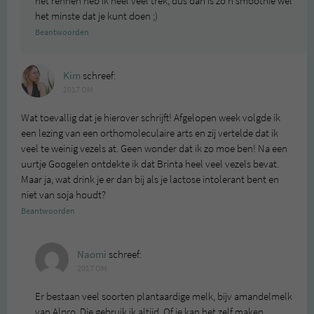
het rennen heb ik heel veel trek, dus dan is zo’n smoothie wel
het minste dat je kunt doen ;)
Beantwoorden
Kim
schreef:
2017 OM
Wat toevallig dat je hierover schrijft! Afgelopen week volgde ik
een lezing van een orthomoleculaire arts en zij vertelde dat ik
veel te weinig vezels at. Geen wonder dat ik zo moe ben! Na een
uurtje Googelen ontdekte ik dat Brinta heel veel vezels bevat.
Maar ja, wat drink je er dan bij als je lactose intolerant bent en
niet van soja houdt?
Beantwoorden
Naomi
schreef:
2017 OM
Er bestaan veel soorten plantaardige melk, bijv amandelmelk
van Alpro. Die gebruik ik altijd. Of je kan het zelf maken.