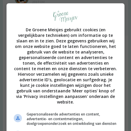
2017 OM
Oh dat is ook een heel goede ja! Dan vult het extra goed.
Dank voor de tips!!
Beantwoorden
De Groene Meisjes gebruikt cookies (en
vergelijkbare technieken) om informatie op te
slaan en in te zien. Deze gegevens gebruiken wij
Em
schreef:
om onze website goed te laten functioneren, het
2017 OM
gebruik van de website te analyseren,
gepersonaliseerde content en advertenties te
Hoeveel van die Brinta oergranen doe je in de smoothie?
tonen, de effectiviteit van advertenties en
content te meten en onze diensten te verbeteren.
Beantwoorden
Hiervoor verzamelen wij gegevens zoals unieke
advertentie ID’s, geolocatie en surfgedrag. Je
kunt je cookie instellingen wijzigen door het
Laura
schreef:
gebruik van onderstaande 'Meer opties' knop of
2017 OM
via 'Privacy instellingen aanpassen' onderaan de
website.
Ik heb ook een Onefit abonnement. Het is echt een fantastisch
bedrijf! In de vakanties doe ik elke dag een andere les. Het is leuk
Gepersonaliseerde advertenties en content,
om nieuwe plekken te ontdekken en nieuwe mensen te leren
advertentie- en contentmetingen,
doelgroepenonderzoek en ontwikkeling van diensten
kennen. Wel tijdig reserveren! Ze hebben trouwens ook veel
danslessen. Ik heb paaldansen, modern en ballet gedaan :)