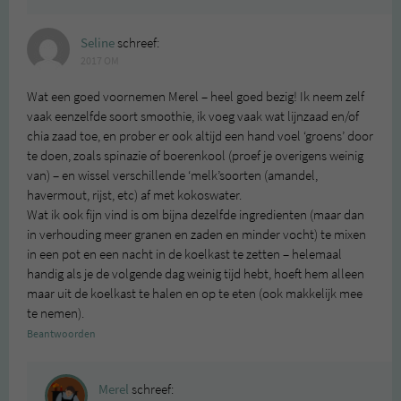
Seline
schreef:
2017 OM
Wat een goed voornemen Merel – heel goed bezig! Ik neem zelf
vaak eenzelfde soort smoothie, ik voeg vaak wat lijnzaad en/of
chia zaad toe, en prober er ook altijd een hand voel ‘groens’ door
te doen, zoals spinazie of boerenkool (proef je overigens weinig
van) – en wissel verschillende ‘melk’soorten (amandel,
havermout, rijst, etc) af met kokoswater.
Wat ik ook fijn vind is om bijna dezelfde ingredienten (maar dan
in verhouding meer granen en zaden en minder vocht) te mixen
in een pot en een nacht in de koelkast te zetten – helemaal
handig als je de volgende dag weinig tijd hebt, hoeft hem alleen
maar uit de koelkast te halen en op te eten (ook makkelijk mee
te nemen).
Beantwoorden
Merel
schreef: