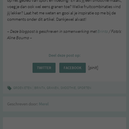
op het gebied van sport en voeding? En als jij een smoothie maakt,
voeg je dan ook wel eens granen toe? Welke fruitcombinaties vind
jij lekker? Laat het me weten en gooi al je inspiratie op me bij de
comments onder dit artikel. Dankjewel alvast!
– Deze blogpost is geschreven in samenwerking met
Brinta
/ Foto’s:
Aline Bouma –
Deel deze post op:
[pinit]
TWITTER
FACEBOOK
|
,
,
,
GROEN ETEN
BRINTA
GRANEN
SMOOTHIE
SPORTEN
Geschreven door:
Merel