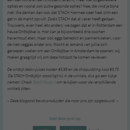
opties en vooral ook zulke gezonde opties? Nee, die vind je bijna
niet. We denken dan ook dat STACH hiermee weer heel slim een
gat in de markt opvult. Zoals STACH dat al vaker heeft gedaan.
Trouwens, even heel iets anders: we zagen dat er in Rotterdam een
heuse Ontbijtbar is. Hier kan je bijvoorbeeld drie soorten
havermout eten, maar ook eggs benedict en pannenkoeken, voor
de niet-veggies onder ons. Mocht er iemand van jullie zich
geroepen voelen om een Ontbijtbar in Amsterdam te openen; wij
maken graag tijd vrij om deze hotspot te komen reviewen.
De ontbijt detox-juices kosten €3,99 en de chiapudding kost €3,75.
De STACH Ontbijtlijn staat/ligt nú in de winkels, dus ga een kijkje
nemen! Check
Stach-food.nl
om te kijken waar de verschillende
winkels zitten.
– Deze blogpost bevat producten die naar ons zijn opgestuurd. –
Deel deze post op: