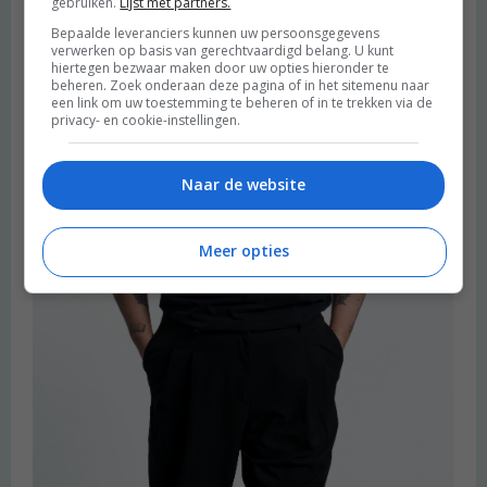
gebruiken.
Lijst met partners.
Bepaalde leveranciers kunnen uw persoonsgegevens
verwerken op basis van gerechtvaardigd belang. U kunt
hiertegen bezwaar maken door uw opties hieronder te
beheren. Zoek onderaan deze pagina of in het sitemenu naar
een link om uw toestemming te beheren of in te trekken via de
privacy- en cookie-instellingen.
Naar de website
Meer opties