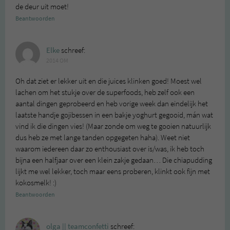
de deur uit moet!
Beantwoorden
Elke
schreef:
2014 OM
Oh dat ziet er lekker uit en die juices klinken goed! Moest wel
lachen om het stukje over de superfoods, heb zelf ook een
aantal dingen geprobeerd en heb vorige week dan eindelijk het
laatste handje gojibessen in een bakje yoghurt gegooid, mán wat
vind ik die dingen vies! (Maar zonde om weg te gooien natuurlijk
dus heb ze met lange tanden opgegeten haha). Weet niet
waarom iedereen daar zo enthousiast over is/was, ik heb toch
bijna een halfjaar over een klein zakje gedaan… Die chiapudding
lijkt me wel lekker, toch maar eens proberen, klinkt ook fijn met
kokosmelk! :)
Beantwoorden
olga || teamconfetti
schreef: