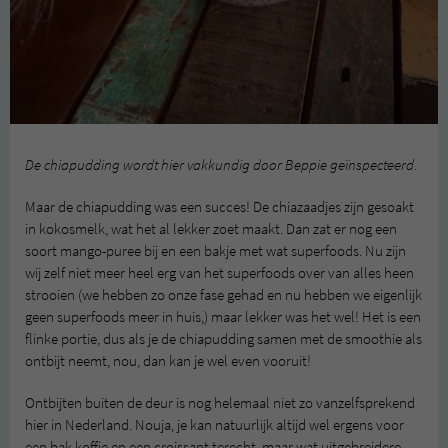
De chiapudding wordt hier vakkundig door Beppie geïnspecteerd
.
Maar de chiapudding was een succes! De chiazaadjes zijn gesoakt
in kokosmelk, wat het al lekker zoet maakt. Dan zat er nog een
soort mango-puree bij en een bakje met wat superfoods. Nu zijn
wij zelf niet meer heel erg van het superfoods over van alles heen
strooien (we hebben zo onze fase gehad en nu hebben we eigenlijk
geen superfoods meer in huis,) maar lekker was het wel! Het is een
flinke portie, dus als je de chiapudding samen met de smoothie als
ontbijt neemt, nou, dan kan je wel even vooruit!
Ontbijten buiten de deur is nog helemaal niet zo vanzelfsprekend
hier in Nederland. Nouja, je kan natuurlijk altijd wel ergens voor
een bak koffie en een croissant terecht, maar wat uitgebreidere