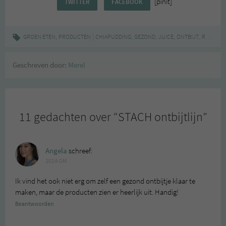
[pinit]
TWITTER
FACEBOOK
,
|
,
,
,
,
,
GROEN ETEN
PRODUCTEN
CHIAPUDDING
GEZOND
JUICE
ONTBIJT
REVIEW
Geschreven door:
Merel
11 gedachten over “
STACH ontbijtlijn
”
Angela
schreef:
2014 OM
Ik vind het ook niet erg om zelf een gezond ontbijtje klaar te
maken, maar de producten zien er heerlijk uit. Handig!
Beantwoorden