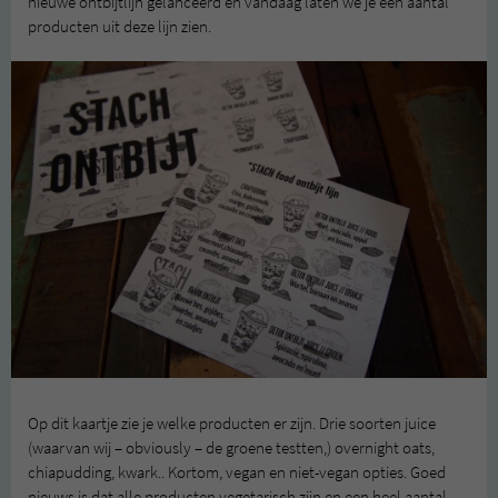
nieuwe ontbijtlijn gelanceerd en vandaag laten we je een aantal
producten uit deze lijn zien.
Op dit kaartje zie je welke producten er zijn. Drie soorten juice
(waarvan wij – obviously – de groene testten,) overnight oats,
chiapudding, kwark.. Kortom, vegan en niet-vegan opties. Goed
nieuws is dat alle producten vegetarisch zijn en een heel aantal