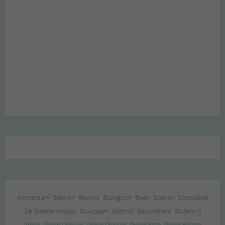
Amsterdam
Bakken
Bewust
Biologisch
Boek
Boeken
Chocolade
De Groene Meisjes
Duurzaam
Gezond
Gezondheid
Glutenvrij
Groen
Groen Denken
Groen Denken
Groen Eten
Groen Reizen