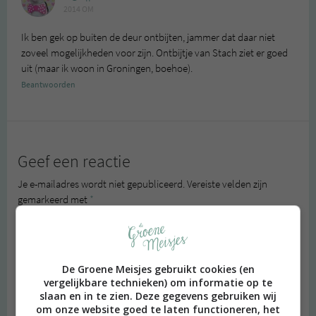
2014 OM
Ik ben gek op buiten de deur ontbijten, jammer dat daar niet
zoveel mogelijkheden voor zijn. Ontbijtje van Stach ziet er goed
uit (maar ik woon in Groningen, boehoe).
Beantwoorden
Geef een reactie
Je e-mailadres wordt niet gepubliceerd.
Vereiste velden zijn
gemarkeerd met
*
Reactie
*
De Groene Meisjes gebruikt cookies (en
vergelijkbare technieken) om informatie op te
slaan en in te zien. Deze gegevens gebruiken wij
om onze website goed te laten functioneren, het