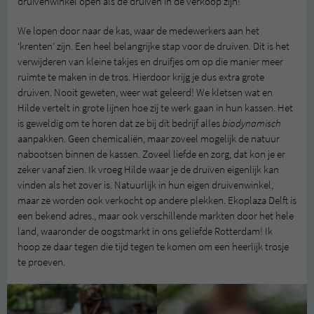
druivenwinkel open als de druiven in de verkoop zijn!
We lopen door naar de kas, waar de medewerkers aan het
‘krenten’ zijn. Een heel belangrijke stap voor de druiven. Dit is het
verwijderen van kleine takjes en druifjes om op die manier meer
ruimte te maken in de tros. Hierdoor krijg je dus extra grote
druiven. Nooit geweten, weer wat geleerd! We kletsen wat en
Hilde vertelt in grote lijnen hoe zij te werk gaan in hun kassen. Het
is geweldig om te horen dat ze bij dit bedrijf alles
biodynamisch
aanpakken. Geen chemicaliën, maar zoveel mogelijk de natuur
nabootsen binnen de kassen. Zoveel liefde en zorg, dat kon je er
zeker vanaf zien. Ik vroeg Hilde waar je de druiven eigenlijk kan
vinden als het zover is. Natuurlijk in hun eigen druivenwinkel,
maar ze worden ook verkocht op andere plekken. Ekoplaza Delft is
een bekend adres., maar ook verschillende markten door het hele
land, waaronder de oogstmarkt in ons geliefde Rotterdam! Ik
hoop ze daar tegen die tijd tegen te komen om een heerlijk trosje
te proeven.