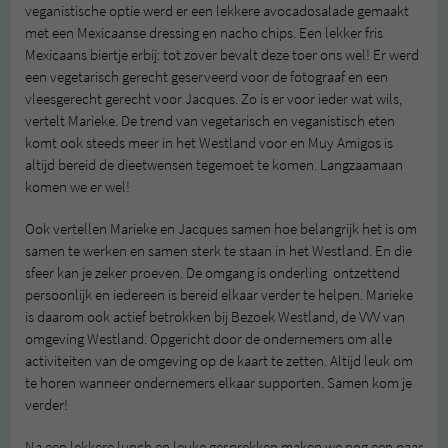
veganistische optie werd er een lekkere avocadosalade gemaakt
met een Mexicaanse dressing en nacho chips. Een lekker fris
Mexicaans biertje erbij: tot zover bevalt deze toer ons wel! Er werd
een vegetarisch gerecht geserveerd voor de fotograaf en een
vleesgerecht gerecht voor Jacques. Zo is er voor ieder wat wils,
vertelt Marieke. De trend van vegetarisch en veganistisch eten
komt ook steeds meer in het Westland voor en Muy Amigos is
altijd bereid de dieetwensen tegemoet te komen. Langzaamaan
komen we er wel!
Ook vertellen Marieke en Jacques samen hoe belangrijk het is om
samen te werken en samen sterk te staan in het Westland. En die
sfeer kan je zeker proeven. De omgang is onderling ontzettend
persoonlijk en iedereen is bereid elkaar verder te helpen. Marieke
is daarom ook actief betrokken bij Bezoek Westland, de VVV van
omgeving Westland. Opgericht door de ondernemers om alle
activiteiten van de omgeving op de kaart te zetten. Altijd leuk om
te horen wanneer ondernemers elkaar supporten. Samen kom je
verder!
Na een lekkere lunch en leuke gesprekken maken we nog een paar