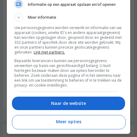
meer informatie – zoals de prijzen en verdere mogelijkheden –
Informatie op een apparaat opslaan en/of openen
verwijzen we je graag door naar de website van Stap uit je stad.
Meer informatie
Mocht je het weekend van de 17 en 18 juni niet kunnen, maar toch
Uw persoonsgegevens worden verwerkt en informatie van uw
interesse hebben in één van de activiteiten, neem dan gerust eens
apparaat (cookies, unieke ID's en andere apparaatgegevens)
contact op met
Jacques
of
Hilde
. Er valt altijd wat te ontdekken in
kan worden opgeslagen door, geopend door en gedeeld met
het Westland!
332 partners of specifiek door deze site worden gebruikt. Wij
en onze partners kunnen precieze geolocatiegegevens
gebruiken.
Lijst met partners.
Deze blogpost is geschreven in samenwerking met
Stap uit je Stad
Bepaalde leveranciers kunnen uw persoonsgegevens
/
Foto’s:
Annebel
Eppinga
/ Geschreven door Precilla Schrier
verwerken op basis van gerechtvaardigd belang. U kunt
hiertegen bezwaar maken door uw opties hieronder te
beheren. Zoek onderaan deze pagina of in het sitemenu naar
een link om uw toestemming te beheren of in te trekken via de
Deel deze post op:
privacy- en cookie-instellingen.
[pinit]
TWITTER
FACEBOOK
Naar de website
|
,
,
,
,
GROEN REIZEN
HOTSPOT
LIFESTYLE
NATUUR
RANDSTAD
STAD
Meer opties
Geschreven door:
Merel