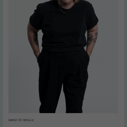
beeld: Ari Versluis