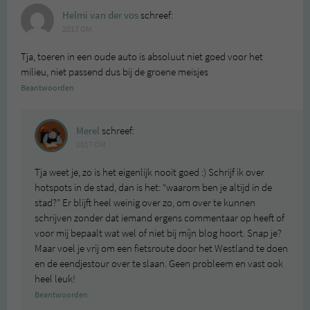
Helmi van der vos
schreef:
2017 OM
Tja, toeren in een oude auto is absoluut niet goed voor het
milieu, niet passend dus bij de groene meisjes
Beantwoorden
Merel
schreef:
2017 OM
Tja weet je, zo is het eigenlijk nooit goed :) Schrijf ik over
hotspots in de stad, dan is het: “waarom ben je altijd in de
stad?” Er blijft heel weinig over zo, om over te kunnen
schrijven zonder dat iemand ergens commentaar op heeft of
voor mij bepaalt wat wel of niet bij míjn blog hoort. Snap je?
Maar voel je vrij om een fietsroute door het Westland te doen
en de eendjestour over te slaan. Geen probleem en vast ook
heel leuk!
Beantwoorden