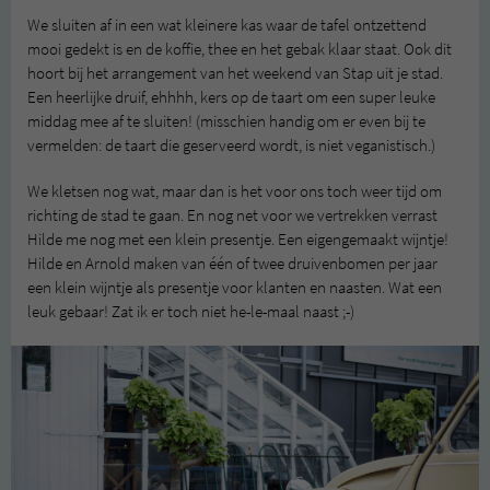
We sluiten af in een wat kleinere kas waar de tafel ontzettend
mooi gedekt is en de koffie, thee en het gebak klaar staat. Ook dit
hoort bij het arrangement van het weekend van Stap uit je stad.
Een heerlijke druif, ehhhh, kers op de taart om een super leuke
middag mee af te sluiten! (misschien handig om er even bij te
vermelden: de taart die geserveerd wordt, is niet veganistisch.)
We kletsen nog wat, maar dan is het voor ons toch weer tijd om
richting de stad te gaan. En nog net voor we vertrekken verrast
Hilde me nog met een klein presentje. Een eigengemaakt wijntje!
Hilde en Arnold maken van één of twee druivenbomen per jaar
een klein wijntje als presentje voor klanten en naasten. Wat een
leuk gebaar! Zat ik er toch niet he-le-maal naast ;-)