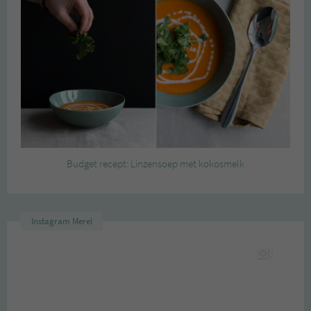
Budget recept: Linzensoep met kokosmelk
Instagram Merel