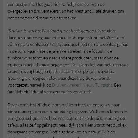
een beetje mis. Het gaat hier namelijk om een van de
overgebleven druiventelers van het Westland. Tafeldruiven om
het onderscheid maar even te maken.
‘Druiven is wat het Westland groot heeft gemaakt’
vertelde
Jacques onderweg naar de locatie. Vroeger stond het Westland
vól met druivenkassen! Zelfs Jacques heeft een druivenkas gehad
in de tuin. Naarmate de jaren verstreken is de focus in de
tuinbouw verschoven naar andere producten, maar door de
druiven is het allemaal begonnen! De intensiteit van het telen van
druiven is vrij hoog en levert maar 1 keer per jaar oogst op.
Gelukkig is er nog een plek waar deze traditie wel wordt
voortgezet, namelijk op
Druivenkwekerij Nieuw Tuinzight.
Een
familiebedrijf dat al vele generaties voortleeft.
Deze keer is het Hilde die ons welkom heet en ons gauw naar
binnen brengt om een rondleiding te geven. We komen binnen in
een grote schuur, met heel veel authentieke details, mooie grote
tafels, alles zelf opgeknapt; heel idyllisch! Hier wordt het publiek
doorgaans ontvangen, koffie gedronken en natuurlijk is de