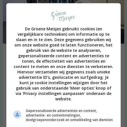
De Groene Meisjes gebruikt cookies (en
vergelijkbare technieken) om informatie op te
slaan en in te zien. Deze gegevens gebruiken wij
om onze website goed te laten functioneren, het
gebruik van de website te analyseren,
Jacques brengt ons met wat laatste mooie uitzichten weer terug
gepersonaliseerde content en advertenties te
tonen, de effectiviteit van advertenties en
richting onze eigen auto en dan komt deze leuke middag toch tot
content te meten en onze diensten te verbeteren.
een einde. Het is een absolute aanrader voor een leuke ervaring in
Hiervoor verzamelen wij gegevens zoals unieke
deze omgeving! Voor mij is het echt een manier geweest om de
advertentie ID’s, geolocatie en surfgedrag. Je
omgeving waar ik al dertig jaar in de buurt woon, toch een beetje
kunt je cookie instellingen wijzigen door het
beter te leren kennen.
gebruik van onderstaande 'Meer opties' knop of
via 'Privacy instellingen aanpassen' onderaan de
Tijdens het weekend van
Stap uit je stad
kun je het
‘In je eendje
website.
naar de druiven’
arrangement boeken, naast de vele andere
activiteiten die worden aangeboden. De activiteiten zijn voor jong
Gepersonaliseerde advertenties en content,
advertentie- en contentmetingen,
en oud, en je kunt kiezen voor een gratis te bezoeken activiteit, of
doelgroepenonderzoek en ontwikkeling van diensten
het boeken van een compleet arrangement, zoals wij deden. Voor