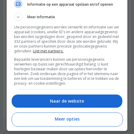
Informatie op een apparaat opslaan en/of openen
En op de weg naar huis Zwitserland belachelijk romantisch begon
te doen. En we het nummer Tilted (
Paradise remix van Christine
Meer informatie
and the Queens
– luister hem door op de link te klikken) op repeat
Uw persoonsgegevens worden verwerkt en informatie van uw
zetten. Ja, toen bleek alles nog net een beetje beter te kunnen. (je
apparaat (cookies, unieke ID's en andere apparaatgegevens)
snapt dat ik terwijl ik dit zit te schrijven Tilted luister en de
kan worden opgeslagen door, geopend door en gedeeld met
heimwee in volle glorie terugkomt)
332 partners of specifiek door deze site worden gebruikt. Wij
en onze partners kunnen precieze geolocatiegegevens
gebruiken.
Lijst met partners.
Na deze dag wachtte er nog maar één programmadag op ons.
Bepaalde leveranciers kunnen uw persoonsgegevens
Een dag van eerste keren. Maar daarvoor moet je nog even op het
verwerken op basis van gerechtvaardigd belang. U kunt
volgende verhaal wachten. Jongens, ik ga even checken wat het
hiertegen bezwaar maken door uw opties hieronder te
kost om met een camper naar Zwitserland te rijden. Tot later!
beheren. Zoek onderaan deze pagina of in het sitemenu naar
een link om uw toestemming te beheren of in te trekken via de
privacy- en cookie-instellingen.
Deel deze post op:
Naar de website
[pinit]
TWITTER
FACEBOOK
Meer opties
|
,
,
,
GROEN REIZEN
GROENE REISJES
REIZEN
SWISS GRAND TOUR ]
ZWITSERLAND