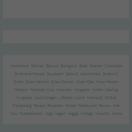
Amsterdam
Bakken
Bewust
Biologisch
Boek
Boeken
Chocolade
De Groene Meisjes
Duurzaam
Gezond
Gezondheid
Glutenvrij
Groen
Groen Denken
Groen Denken
Groen Eten
Groen Reizen
Hotspot
Hotspots
Huis
Inspiratie
Instagram
Katten
Kleding
Kringloop
Leuke Dingen
Lifestyle
Lunch
Makkelijk
Ontbijt
Plantaardig
Recept
Recepten
Reizen
Restaurant
Review
Snel
Tips
Tweedehands
Vega
Vegan
Veggie
Vintage
Winactie
Zomer