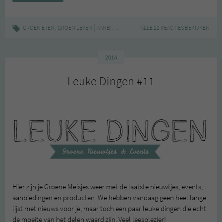
–
favoriete
producten
,
|
,
,
,
GROEN ETEN
GROEN LEVEN
AANBIEDINGEN
FAIRTRADE
ALLE 12 REACTIES BEKIJKEN
FAIRTRADEWEEK
INSP
en
tips
2014
Leuke Dingen #11
Hier zijn je Groene Meisjes weer met de laatste nieuwtjes, events,
aanbiedingen en producten. We hebben vandaag geen heel lange
lijst met nieuws voor je, maar toch een paar leuke dingen die echt
de moeite van het delen waard zijn. Veel leesplezier!