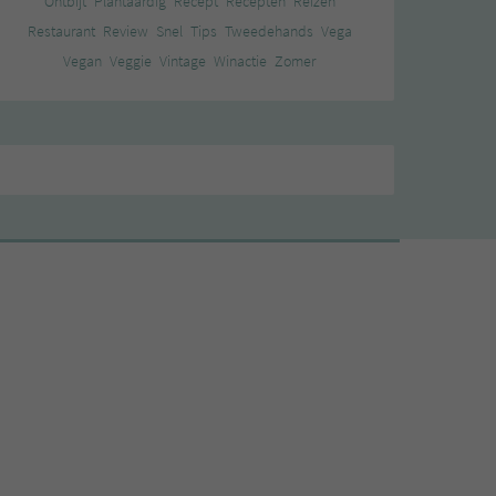
Ontbijt
Plantaardig
Recept
Recepten
Reizen
Restaurant
Review
Snel
Tips
Tweedehands
Vega
Vegan
Veggie
Vintage
Winactie
Zomer