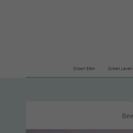
Groen Eten
Groen Leven
Receptenindex
Stijl
Producten
Huis
Leuke ding
Bew