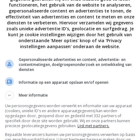
functioneren, het gebruik van de website te analyseren,
gepersonaliseerde content en advertenties te tonen, de
en die we mochten testen en het is wel duidelijk dat
effectiviteit van advertenties en content te meten en onze
goed heeft bestudeerd. Dit pakket past echt perfect bij
diensten te verbeteren. Hiervoor verzamelen wij gegevens
k repen, Evolve bodylotion, testers van Evolve en een
zoals unieke advertentie ID’s, geolocatie en surfgedrag. Je
kunt je cookie instellingen wijzigen door het gebruik van
onderstaande 'Meer opties' knop of via 'Privacy
erd!
instellingen aanpassen' onderaan de website.
Gepersonaliseerde advertenties en content, advertentie- en
contentmetingen, doelgroepenonderzoek en ontwikkeling van
diensten
Informatie op een apparaat opslaan en/of openen
,
,
,
,
,
,
,
,
RUELTYFREE
EVOLVE
LOVECHOC
ORGANIC
PUKKA
ALLE 19 REACTIES BEKIJKEN
RAW
REVIEW
TEST
THEE
Meer informatie
Uw persoonsgegevens worden verwerkt en informatie van uw apparaat
PAGE | NEXT PAGE »
(cookies, unieke ID's en andere apparaatgegevens) kan worden
opgeslagen door, geopend door en gedeeld met 332 partners of
specifiek door deze site worden gebruikt. Wij en onze partners kunnen
precieze geolocatiegegevens gebruiken.
Lijst met partners.
Bepaalde leveranciers kunnen uw persoonsgegevens verwerken op basis
van gerechtvaardigd belang. U kunt hiertegen bezwaar maken door uw