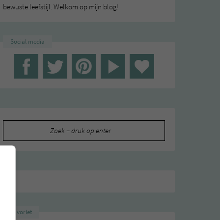
bewuste leefstijl. Welkom op mijn blog!
Social media
Zoeken
naar:
Favoriet