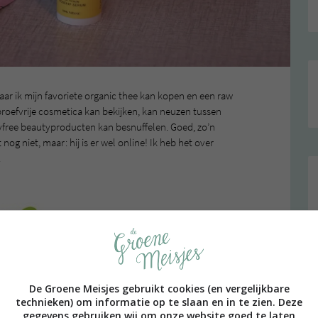
waar ik mijn favoriete organic thee kan kopen en een raw
rproefvrije cosmetica kan bekijken, kan neuzen tussen
tyfree beautyproducten kan besnuffelen. Goed, zo’n
t nog niet, maar: hij is er wel online! Ik heb het over
.
De Groene Meisjes gebruikt cookies (en vergelijkbare
technieken) om informatie op te slaan en in te zien. Deze
gegevens gebruiken wij om onze website goed te laten