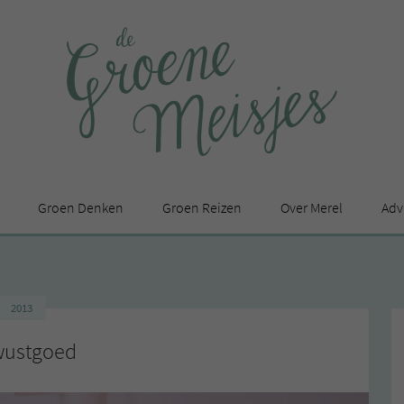
Groen Denken
Groen Reizen
Over Merel
Adv
In de media
Privacy Statement
2013
en
ustgoed