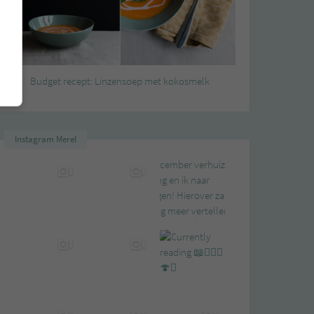
Budget recept: Linzensoep met kokosmelk
Instagram Merel