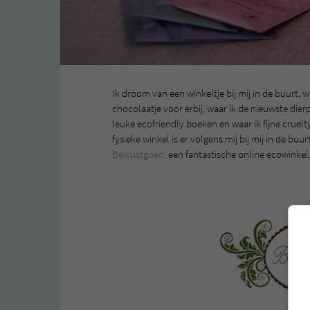
Ik droom van een winkeltje bij mij in de buurt, 
chocolaatje voor erbij, waar ik de nieuwste die
leuke ecofriendly boeken en waar ik fijne cruel
fysieke winkel is er volgens mij bij mij in de buur
Bewustgoed,
een fantastische online ecowinkel