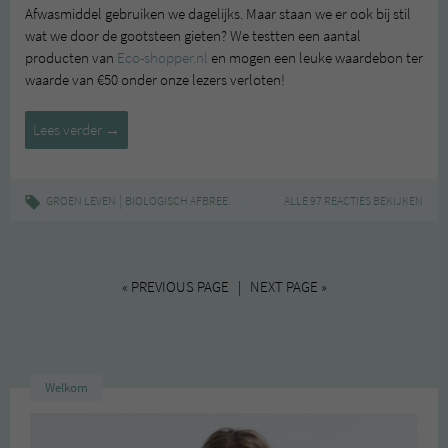
Afwasmiddel gebruiken we dagelijks. Maar staan we er ook bij stil
wat we door de gootsteen gieten? We testten een aantal
producten van
Eco-shopper.nl
en mogen een leuke waardebon ter
waarde van €50 onder onze lezers verloten!
Eco-
Lees verder
→
shopper
(met
winactie!)
|
,
,
,
GROEN LEVEN
BIOLOGISCH AFBREEKBAAR
ECO-SHOPPER.NL
ALLE 97 REACTIES BEKIJKEN
ECOFRIENDLY
G
« PREVIOUS PAGE | NEXT PAGE »
Welkom