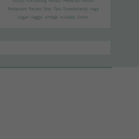
Ontbijt
Plantaardig
Recept
Recepten
Reizen
Restaurant
Review
Snel
Tips
Tweedehands
Vega
Vegan
Veggie
Vintage
Winactie
Zomer