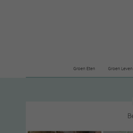
Groen Eten
Groen Leven
Receptenindex
Stijl
Producten
Huis
Leuke ding
B