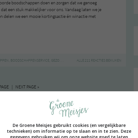
twoorde boodschappen doen en zorgen dat we genoeg
dat een stuk makkelijker voor ons. Vandaag laten we je
 en delen we een mooie kortingsactie én winactie met
,
,
,
,
,
,
,
PPEN
BOODSCHAPPENSERVICE
GEZOND
MAKKELIJK
ALLE 211 REACTIES BEKIJKEN
RECEPTEN
VEGAN
VEGGIE
WINAC
PAGE | NEXT PAGE »
De Groene Meisjes gebruikt cookies (en vergelijkbare
technieken) om informatie op te slaan en in te zien. Deze
gegevens gebruiken wij om onze website goed te laten