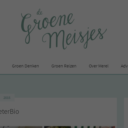
Groen Denken
Groen Reizen
Over Merel
Adv
In de media
Privacy Statement
2015
en
eterBio