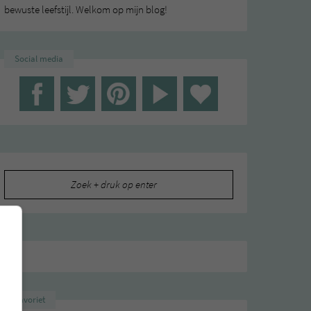
bewuste leefstijl. Welkom op mijn blog!
Social media
TIE
Zoeken
naar:
Favoriet