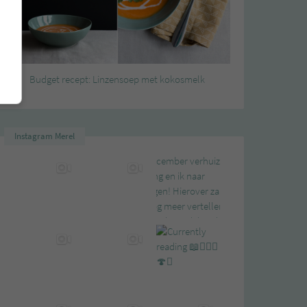
Budget recept: Linzensoep met kokosmelk
Instagram Merel