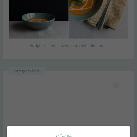
Budget recept: Linzensoep met kokosmelk
Instagram Merel