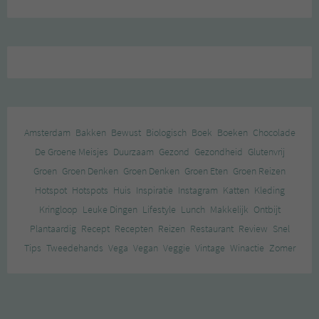
Amsterdam
Bakken
Bewust
Biologisch
Boek
Boeken
Chocolade
De Groene Meisjes
Duurzaam
Gezond
Gezondheid
Glutenvrij
Groen
Groen Denken
Groen Denken
Groen Eten
Groen Reizen
Hotspot
Hotspots
Huis
Inspiratie
Instagram
Katten
Kleding
Kringloop
Leuke Dingen
Lifestyle
Lunch
Makkelijk
Ontbijt
Plantaardig
Recept
Recepten
Reizen
Restaurant
Review
Snel
Tips
Tweedehands
Vega
Vegan
Veggie
Vintage
Winactie
Zomer