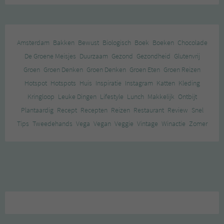
Amsterdam
Bakken
Bewust
Biologisch
Boek
Boeken
Chocolade
De Groene Meisjes
Duurzaam
Gezond
Gezondheid
Glutenvrij
Groen
Groen Denken
Groen Denken
Groen Eten
Groen Reizen
Hotspot
Hotspots
Huis
Inspiratie
Instagram
Katten
Kleding
Kringloop
Leuke Dingen
Lifestyle
Lunch
Makkelijk
Ontbijt
Plantaardig
Recept
Recepten
Reizen
Restaurant
Review
Snel
Tips
Tweedehands
Vega
Vegan
Veggie
Vintage
Winactie
Zomer