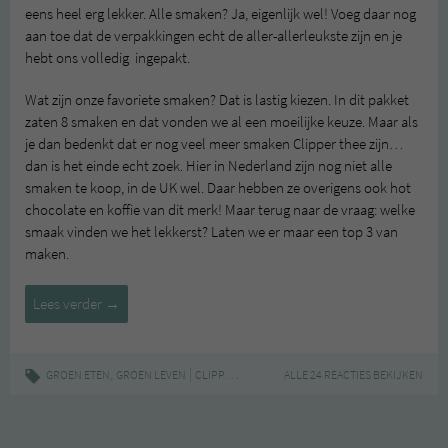
eens heel erg lekker. Alle smaken? Ja, eigenlijk wel! Voeg daar nog
aan toe dat de verpakkingen echt de aller-allerleukste zijn en je
hebt ons volledig ingepakt.
Wat zijn onze favoriete smaken? Dat is lastig kiezen. In dit pakket
zaten 8 smaken en dat vonden we al een moeilijke keuze. Maar als
je dan bedenkt dat er nog veel meer smaken Clipper thee zijn…
dan is het einde echt zoek. Hier in Nederland zijn nog niet alle
smaken te koop, in de UK wel. Daar hebben ze overigens ook hot
chocolate en koffie van dit merk! Maar terug naar de vraag: welke
smaak vinden we het lekkerst? Laten we er maar een top 3 van
maken.
Clipper
Lees verder
→
Tea
,
|
,
,
,
,
GROEN ETEN
GROEN LEVEN
CLIPPER
FAIRTRADE
ALLE 24 REACTIES BEKIJKEN
ORGANIC
TEST
THEE