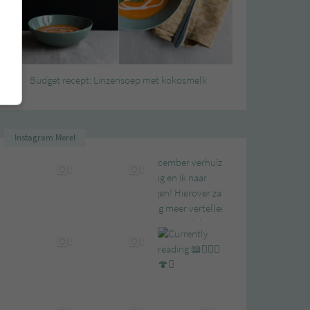
Budget recept: Linzensoep met kokosmelk
Instagram Merel