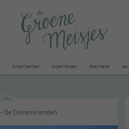
Groen Denken
Groen Reizen
Over Merel
Adv
In de media
Privacy Statement
2014
en
– De Dierenvrienden