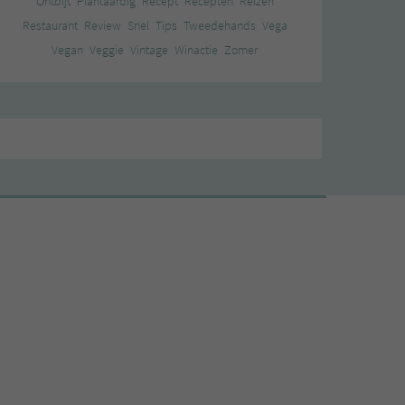
Ontbijt
Plantaardig
Recept
Recepten
Reizen
Restaurant
Review
Snel
Tips
Tweedehands
Vega
Vegan
Veggie
Vintage
Winactie
Zomer