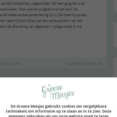
g van De Hokjesman uitgezonden. Dit keer ging het over
enactivisten. Voor wie het programma niet kent: De
 de Nederlandse samenleving rijk is. Dit doet hij op een
, raakt hij toch altijd wel een serieuze kern van het
oor de aflevering van afgelopen vrijdag moest ik me
.
,
,
E
VEGA
VEGAN
ALLE 63 REACTIES BEKIJKEN
PAGE | NEXT PAGE »
De Groene Meisjes gebruikt cookies (en vergelijkbare
technieken) om informatie op te slaan en in te zien. Deze
gegevens gebruiken wij om onze website goed te laten