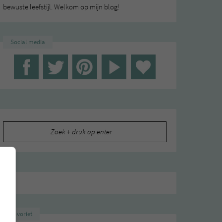
bewuste leefstijl. Welkom op mijn blog!
Social media
Zoeken
naar:
Favoriet