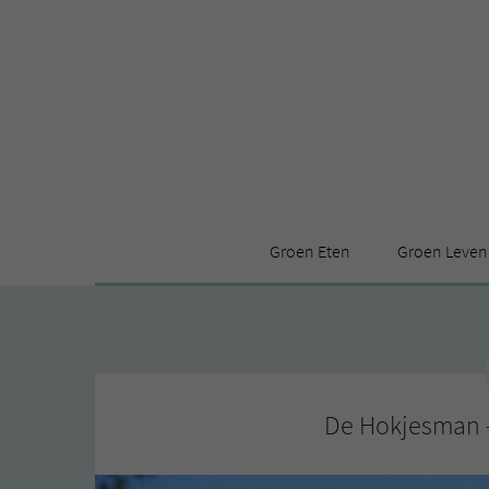
Groen Eten
Groen Leven
Receptenindex
Stijl
Producten
Huis
Leuke ding
De Hokjesman 