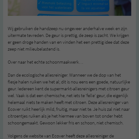
Wij gebruiken de handzeep nu ongeveer anderhalve week en zijn
uitermate tevreden. De geur is prettig, de zeep is zacht. We krijgen
er geen droge handen van en vinden het een prettig idee dat deze
zeep niet milieubelastend is.
Over naar het echte schoonmaakwerk…
Dan de ecologische allesreiniger. Wanneer we de dop van het
flesje halen ruiken we het al; dit is nou eens een goede, natuurlijke
geur. Iedereen kent de supermarkt-allesreinigers met citroen geur
wel. Vaak is dat een chemische, net iets te ‘felle’ geur, die eigenlijk
helemaal niets te maken heeft met citroen. Deze allesreiniger van
Ecover ruikt heerlijk mild, fruitig, maar niet te. Je huis zal niet naar
citroentjes ruiken als je het hiermee van boven tot onder hebt
schoongemaakt. Gewoon lekker fris en schoon, niet chemisch.
Volgens de website van Ecover heeft deze allesreiniger de