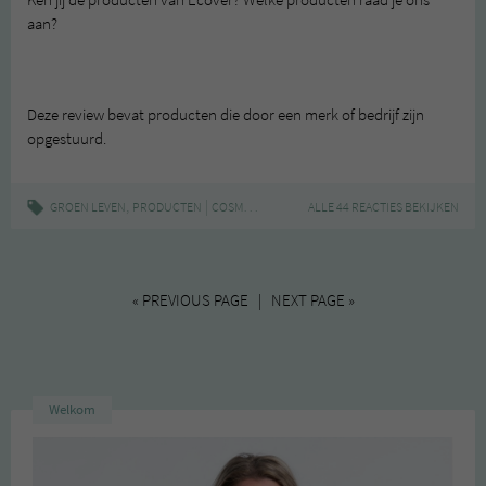
aan?
Deze review bevat producten die door een merk of bedrijf zijn
opgestuurd.
,
|
,
,
GROEN LEVEN
PRODUCTEN
COSMETICA
ECOVER
ALLE 44 REACTIES BEKIJKEN
HUISHOUDEN
« PREVIOUS PAGE | NEXT PAGE »
Welkom