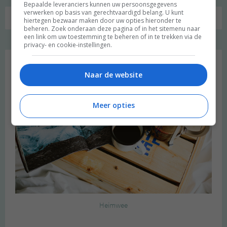
Bepaalde leveranciers kunnen uw persoonsgegevens
verwerken op basis van gerechtvaardigd belang. U kunt
hiertegen bezwaar maken door uw opties hieronder te
beheren. Zoek onderaan deze pagina of in het sitemenu naar
een link om uw toestemming te beheren of in te trekken via de
privacy- en cookie-instellingen.
Favoriet
Naar de website
Meer opties
Heimwee