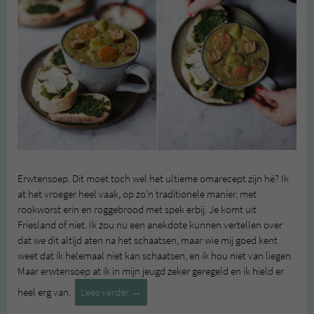
Erwtensoep. Dit moet toch wel het ultieme omarecept zijn hè? Ik
at het vroeger heel vaak, op zo’n traditionele manier, met
rookworst erin en roggebrood met spek erbij. Je komt uit
Friesland of niet. Ik zou nu een anekdote kunnen vertellen over
dat we dit altijd aten na het schaatsen, maar wie mij goed kent
weet dat ik helemaal niet kan schaatsen, en ik hou niet van liegen.
Maar erwtensoep at ik in mijn jeugd zeker geregeld en ik hield er
Vegan
heel erg van.
Lees verder
→
erwtensoep