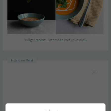
Budget recept: Linzensoep met kokosmelk
Instagram Merel