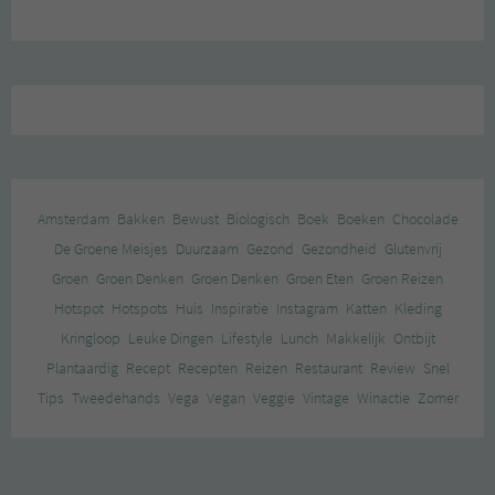
Amsterdam
Bakken
Bewust
Biologisch
Boek
Boeken
Chocolade
De Groene Meisjes
Duurzaam
Gezond
Gezondheid
Glutenvrij
Groen
Groen Denken
Groen Denken
Groen Eten
Groen Reizen
Hotspot
Hotspots
Huis
Inspiratie
Instagram
Katten
Kleding
Kringloop
Leuke Dingen
Lifestyle
Lunch
Makkelijk
Ontbijt
Plantaardig
Recept
Recepten
Reizen
Restaurant
Review
Snel
Tips
Tweedehands
Vega
Vegan
Veggie
Vintage
Winactie
Zomer