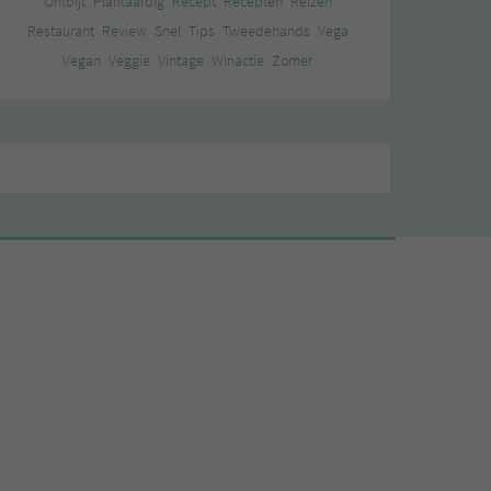
Ontbijt
Plantaardig
Recept
Recepten
Reizen
Restaurant
Review
Snel
Tips
Tweedehands
Vega
Vegan
Veggie
Vintage
Winactie
Zomer