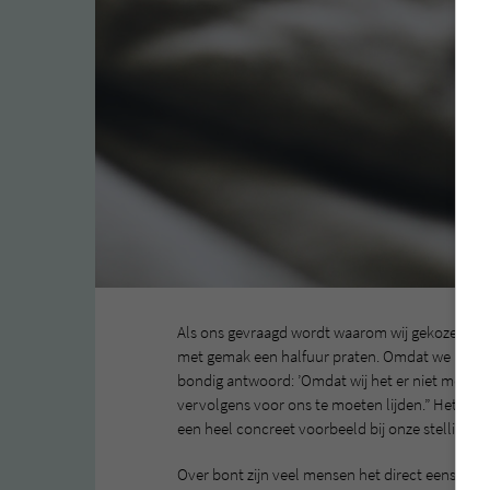
Als ons gevraagd wordt waarom wij gekozen heb
met gemak een halfuur praten. Omdat we niema
bondig antwoord: ’Omdat wij het er niet mee ee
vervolgens voor ons te moeten lijden.” Het leve
een heel concreet voorbeeld bij onze stelling.
Over bont zijn veel mensen het direct eens. Een