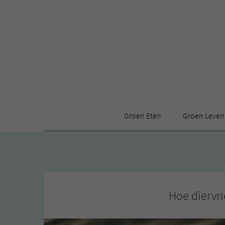
Groen Eten
Groen Leven
Receptenindex
Stijl
Producten
Huis
Leuke ding
Hoe diervri