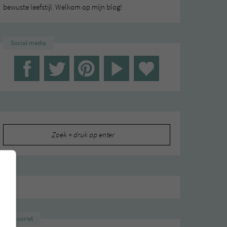
bewuste leefstijl. Welkom op mijn blog!
Social media
Zoeken
naar:
Favoriet