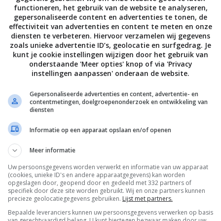
functioneren, het gebruik van de website te analyseren,
gepersonaliseerde content en advertenties te tonen, de
effectiviteit van advertenties en content te meten en onze
diensten te verbeteren. Hiervoor verzamelen wij gegevens
zoals unieke advertentie ID’s, geolocatie en surfgedrag. Je
kunt je cookie instellingen wijzigen door het gebruik van
onderstaande 'Meer opties' knop of via 'Privacy
instellingen aanpassen' onderaan de website.
Gepersonaliseerde advertenties en content, advertentie- en
contentmetingen, doelgroepenonderzoek en ontwikkeling van
diensten
Informatie op een apparaat opslaan en/of openen
ben voor de vegan lifestyle, dan kunnen we daarover
Meer informatie
nd zouden willen vervelen, geven we vaak een kort en
Uw persoonsgegevens worden verwerkt en informatie van uw apparaat
ns zijn dat er dieren geboren moeten worden, om
(cookies, unieke ID's en andere apparaatgegevens) kan worden
n van een plukgans duurt gemiddeld 90 dagen. Dit is wel
opgeslagen door, geopend door en gedeeld met 332 partners of
specifiek door deze site worden gebruikt. Wij en onze partners kunnen
precieze geolocatiegegevens gebruiken.
Lijst met partners.
Bepaalde leveranciers kunnen uw persoonsgegevens verwerken op basis
 bontkraag of bontjas, dat kan écht niet meer. Iedereen
van gerechtvaardigd belang. U kunt hiertegen bezwaar maken door uw