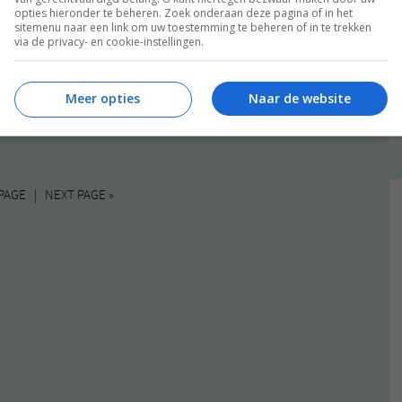
ontindustrie. Maar hoe zit dat met je donzen dekbed? Of
opties hieronder te beheren. Zoek onderaan deze pagina of in het
el eens nagedacht over waar die vulling vandaan komt?
sitemenu naar een link om uw toestemming te beheren of in te trekken
via de privacy- en cookie-instellingen.
Meer opties
Naar de website
STISCH
ALLE 101 REACTIES BEKIJKEN
PAGE | NEXT PAGE »