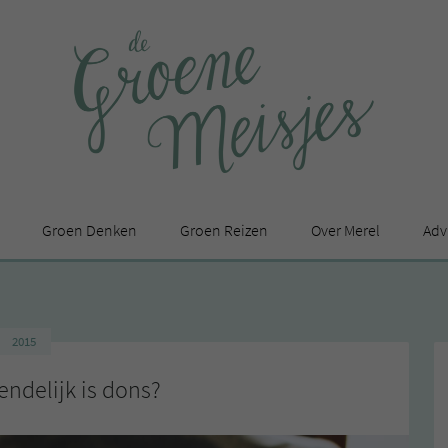
Groen Denken
Groen Reizen
Over Merel
Adv
In de media
Privacy Statement
2015
en
endelijk is dons?