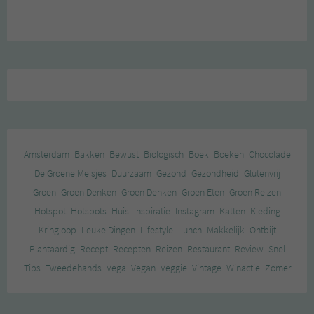
Amsterdam
Bakken
Bewust
Biologisch
Boek
Boeken
Chocolade
De Groene Meisjes
Duurzaam
Gezond
Gezondheid
Glutenvrij
Groen
Groen Denken
Groen Denken
Groen Eten
Groen Reizen
Hotspot
Hotspots
Huis
Inspiratie
Instagram
Katten
Kleding
Kringloop
Leuke Dingen
Lifestyle
Lunch
Makkelijk
Ontbijt
Plantaardig
Recept
Recepten
Reizen
Restaurant
Review
Snel
Tips
Tweedehands
Vega
Vegan
Veggie
Vintage
Winactie
Zomer