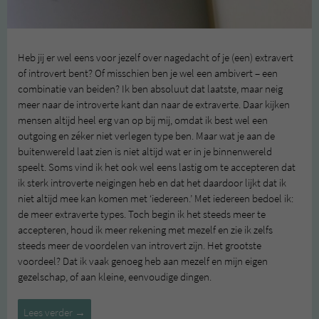
Heb jij er wel eens voor jezelf over nagedacht of je (een) extravert
of introvert bent? Of misschien ben je wel een ambivert – een
combinatie van beiden? Ik ben absoluut dat laatste, maar neig
meer naar de introverte kant dan naar de extraverte. Daar kijken
mensen altijd heel erg van op bij mij, omdat ik best wel een
outgoing en zéker niet verlegen type ben. Maar wat je aan de
buitenwereld laat zien is niet altijd wat er in je binnenwereld
speelt. Soms vind ik het ook wel eens lastig om te accepteren dat
ik sterk introverte neigingen heb en dat het daardoor lijkt dat ik
niet altijd mee kan komen met ‘iedereen.’ Met iedereen bedoel ik:
de meer extraverte types. Toch begin ik het steeds meer te
accepteren, houd ik meer rekening met mezelf en zie ik zelfs
steeds meer de voordelen van introvert zijn. Het grootste
voordeel? Dat ik vaak genoeg heb aan mezelf en mijn eigen
gezelschap, of aan kleine, eenvoudige dingen.
Status:
Lees verder
→