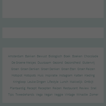
Amsterdam
Bakken
Bewust
Biologisch
Boek
Boeken
Chocolade
De Groene Meisjes
Duurzaam
Gezond
Gezondheid
Glutenvrij
Groen
Groen Denken
Groen Denken
Groen Eten
Groen Reizen
Hotspot
Hotspots
Huis
Inspiratie
Instagram
Katten
Kleding
Kringloop
Leuke Dingen
Lifestyle
Lunch
Makkelijk
Ontbijt
Plantaardig
Recept
Recepten
Reizen
Restaurant
Review
Snel
Tips
Tweedehands
Vega
Vegan
Veggie
Vintage
Winactie
Zomer