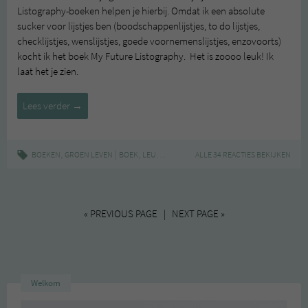
Listography-boeken helpen je hierbij. Omdat ik een absolute
sucker voor lijstjes ben (boodschappenlijstjes, to do lijstjes,
checklijstjes, wenslijstjes, goede voornemenslijstjes, enzovoorts)
kocht ik het boek My Future Listography. Het is zoooo leuk! Ik
laat het je zien.
Listography
Lees verder
→
,
|
,
,
,
,
,
BOEKEN
GROEN LEVEN
BOEK
LEUK
LIJSTJES
ALLE 34 REACTIES BEKIJKEN
LISA NOLA
LISTOGRAPHY
REVI
« PREVIOUS PAGE | NEXT PAGE »
Welkom