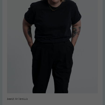
beeld: Ari Versluis