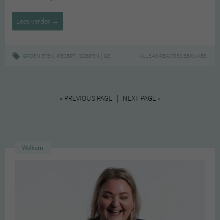
Maaltijdsoep
Lees verder
→
met
kikkererwten
,
,
|
,
,
,
GROEN ETEN
RECEPT
SOEPEN
GEZOND
KIKKERERWTEN
ALLE 45 REACTIES BEKIJKEN
MAALTIJDSOEP
REC
« PREVIOUS PAGE | NEXT PAGE »
Welkom