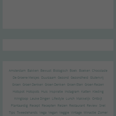
Amsterdam
Bakken
Bewust
Biologisch
Boek
Boeken
Chocolade
De Groene Meisjes
Duurzaam
Gezond
Gezondheid
Glutenvrij
Groen
Groen Denken
Groen Denken
Groen Eten
Groen Reizen
Hotspot
Hotspots
Huis
Inspiratie
Instagram
Katten
Kleding
Kringloop
Leuke Dingen
Lifestyle
Lunch
Makkelijk
Ontbijt
Plantaardig
Recept
Recepten
Reizen
Restaurant
Review
Snel
Tips
Tweedehands
Vega
Vegan
Veggie
Vintage
Winactie
Zomer