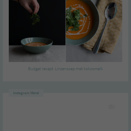
Budget recept: Linzensoep met kokosmelk
Instagram Merel