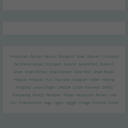
Amsterdam
Bakken
Bewust
Biologisch
Boek
Boeken
Chocolade
De Groene Meisjes
Duurzaam
Gezond
Gezondheid
Glutenvrij
Groen
Groen Denken
Groen Denken
Groen Eten
Groen Reizen
Hotspot
Hotspots
Huis
Inspiratie
Instagram
Katten
Kleding
Kringloop
Leuke Dingen
Lifestyle
Lunch
Makkelijk
Ontbijt
Plantaardig
Recept
Recepten
Reizen
Restaurant
Review
Snel
Tips
Tweedehands
Vega
Vegan
Veggie
Vintage
Winactie
Zomer