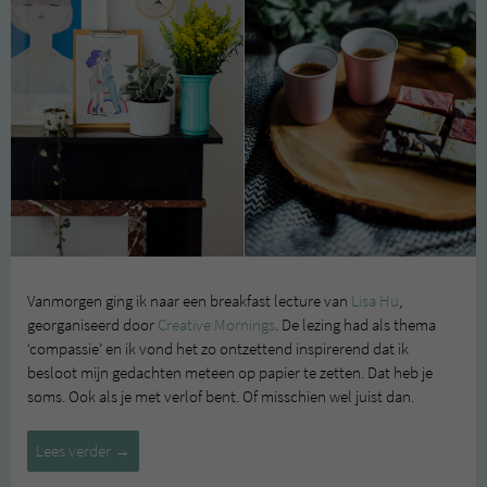
Vanmorgen ging ik naar een breakfast lecture van
Lisa Hu
,
georganiseerd door
Creative Mornings
. De lezing had als thema
‘compassie’ en ik vond het zo ontzettend inspirerend dat ik
besloot mijn gedachten meteen op papier te zetten. Dat heb je
soms. Ook als je met verlof bent. Of misschien wel juist dan.
Genoeg
Lees verder
→
taart