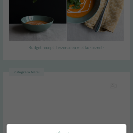
Budget recept: Linzensoep met kokosmelk
Instagram Merel