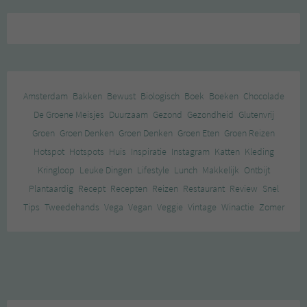
Amsterdam
Bakken
Bewust
Biologisch
Boek
Boeken
Chocolade
De Groene Meisjes
Duurzaam
Gezond
Gezondheid
Glutenvrij
Groen
Groen Denken
Groen Denken
Groen Eten
Groen Reizen
Hotspot
Hotspots
Huis
Inspiratie
Instagram
Katten
Kleding
Kringloop
Leuke Dingen
Lifestyle
Lunch
Makkelijk
Ontbijt
Plantaardig
Recept
Recepten
Reizen
Restaurant
Review
Snel
Tips
Tweedehands
Vega
Vegan
Veggie
Vintage
Winactie
Zomer