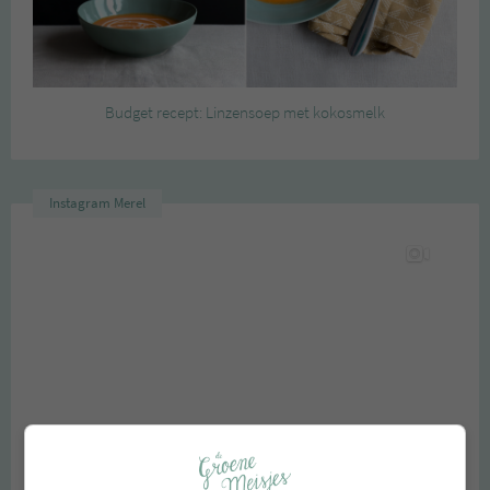
Budget recept: Linzensoep met kokosmelk
Instagram Merel