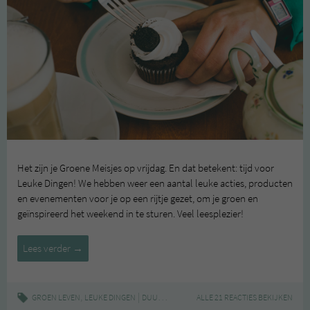
Het zijn je Groene Meisjes op vrijdag. En dat betekent: tijd voor
Leuke Dingen! We hebben weer een aantal leuke acties, producten
en evenementen voor je op een rijtje gezet, om je groen en
geïnspireerd het weekend in te sturen. Veel leesplezier!
Leuke
Lees verder
→
Dingen
#58
,
|
,
,
,
,
GROEN LEVEN
LEUKE DINGEN
DUURZAAM
EVENTS
ALLE 21 REACTIES BEKIJKEN
GROEN
INSPIRATIE
LEUKE