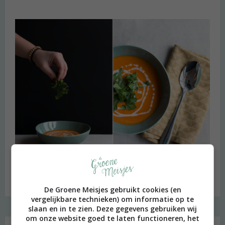
Budget recept: Linzensoep met kokosmelk
De Groene Meisjes gebruikt cookies (en
vergelijkbare technieken) om informatie op te
slaan en in te zien. Deze gegevens gebruiken wij
Instagram Merel
om onze website goed te laten functioneren, het