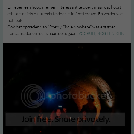
Er liepen een hoop mensen interessant te doen, maar dat hoort
erbij als er iets cultureels te doen is in Amsterdam. En verder was
het leuk.
Ook het optreden van ”Poetry Circle Nowhere” was erg goed.
Een aanrader om eens naartoe te gaan!
VOORUIT, NOG EEN KLIK.