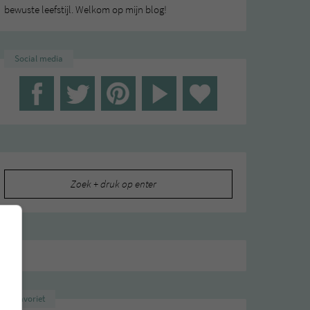
bewuste leefstijl. Welkom op mijn blog!
Social media
Zoeken
naar:
Favoriet