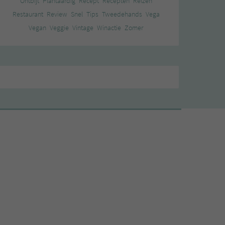
Ontbijt
Plantaardig
Recept
Recepten
Reizen
Restaurant
Review
Snel
Tips
Tweedehands
Vega
Vegan
Veggie
Vintage
Winactie
Zomer