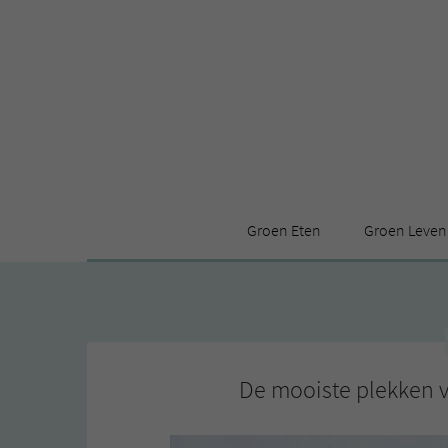
Groen Eten
Groen Leven
Receptenindex
Stijl
Producten
Huis
Leuke ding
De mooiste plekken 