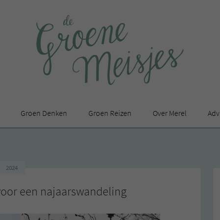
Groen Denken
Groen Reizen
Over Merel
Adv
In de media
Privacy Statement
2024
en
voor een najaarswandeling