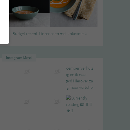
Budget recept: Linzensoep met kokosmelk
Instagram Merel