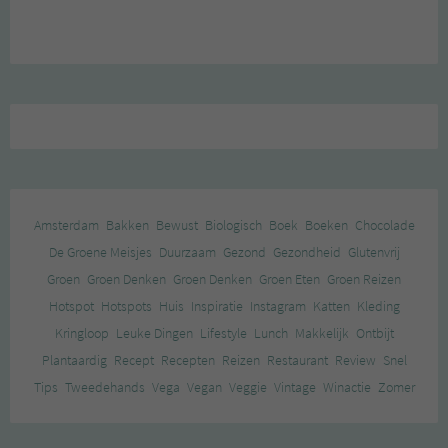
Amsterdam
Bakken
Bewust
Biologisch
Boek
Boeken
Chocolade
De Groene Meisjes
Duurzaam
Gezond
Gezondheid
Glutenvrij
Groen
Groen Denken
Groen Denken
Groen Eten
Groen Reizen
Hotspot
Hotspots
Huis
Inspiratie
Instagram
Katten
Kleding
Kringloop
Leuke Dingen
Lifestyle
Lunch
Makkelijk
Ontbijt
Plantaardig
Recept
Recepten
Reizen
Restaurant
Review
Snel
Tips
Tweedehands
Vega
Vegan
Veggie
Vintage
Winactie
Zomer