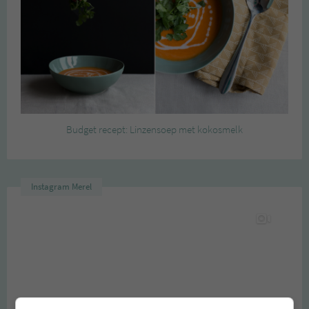
Budget recept: Linzensoep met kokosmelk
Instagram Merel