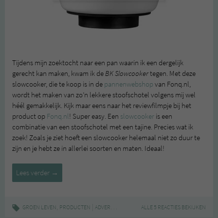
Tijdens mijn zoektocht naar een pan waarin ik een dergelijk
gerecht kan maken, kwam ik de
BK Slowcooker
tegen. Met deze
slowcooker, die te koop is in de
pannenwebshop
van Fonq.nl,
wordt het maken van zo’n lekkere stoofschotel volgens mij wel
héél gemakkelijk. Kijk maar eens naar het reviewfilmpje bij het
product op
Fonq.nl
! Super easy. Een
slowcooker
is een
combinatie van een stoofschotel met een tajine. Precies wat ik
zoek! Zoals je ziet hoeft een slowcooker helemaal niet zo duur te
zijn en je hebt ze in allerlei soorten en maten. Ideaal!
Slowcooker
Lees verder
→
,
|
,
,
,
GROEN LEVEN
PRODUCTEN
ADVERTORIAL
FONQ.NL
ALLE 5 REACTIES BEKIJKEN
PANNENWEBSHOP
SLO