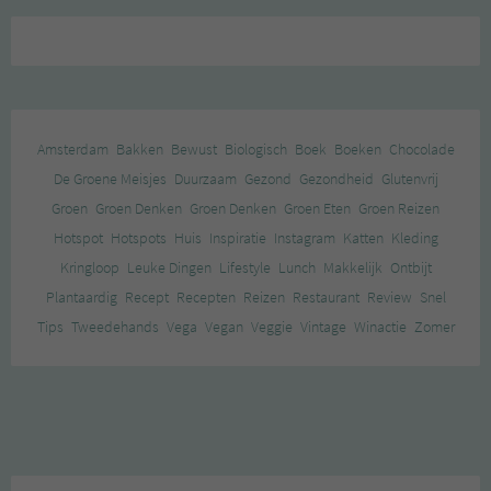
Amsterdam
Bakken
Bewust
Biologisch
Boek
Boeken
Chocolade
De Groene Meisjes
Duurzaam
Gezond
Gezondheid
Glutenvrij
Groen
Groen Denken
Groen Denken
Groen Eten
Groen Reizen
Hotspot
Hotspots
Huis
Inspiratie
Instagram
Katten
Kleding
Kringloop
Leuke Dingen
Lifestyle
Lunch
Makkelijk
Ontbijt
Plantaardig
Recept
Recepten
Reizen
Restaurant
Review
Snel
Tips
Tweedehands
Vega
Vegan
Veggie
Vintage
Winactie
Zomer