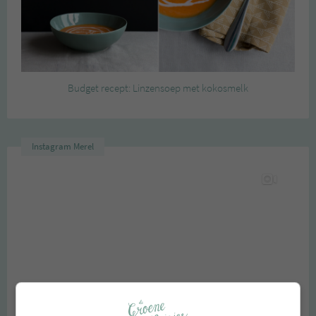
Budget recept: Linzensoep met kokosmelk
Instagram Merel