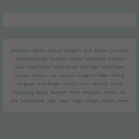
Amsterdam
Bakken
Bewust
Biologisch
Boek
Boeken
Chocolade
De Groene Meisjes
Duurzaam
Gezond
Gezondheid
Glutenvrij
Groen
Groen Denken
Groen Denken
Groen Eten
Groen Reizen
Hotspot
Hotspots
Huis
Inspiratie
Instagram
Katten
Kleding
Kringloop
Leuke Dingen
Lifestyle
Lunch
Makkelijk
Ontbijt
Plantaardig
Recept
Recepten
Reizen
Restaurant
Review
Snel
Tips
Tweedehands
Vega
Vegan
Veggie
Vintage
Winactie
Zomer