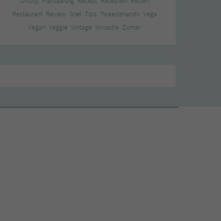
Ontbijt
Plantaardig
Recept
Recepten
Reizen
Restaurant
Review
Snel
Tips
Tweedehands
Vega
Vegan
Veggie
Vintage
Winactie
Zomer