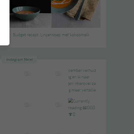
Budget recept: Linzensoep met kokosmelk
Instagram Merel