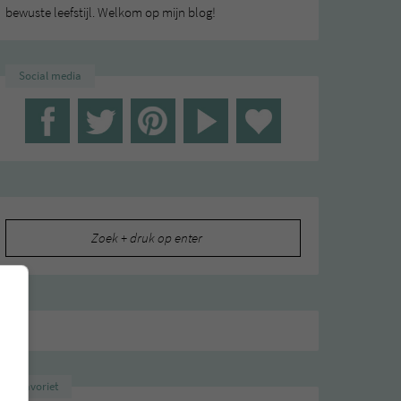
bewuste leefstijl. Welkom op mijn blog!
Social media
,
,
,
KE
SUE-FOOD
VEGAN
WAAR
Zoeken
naar:
Favoriet