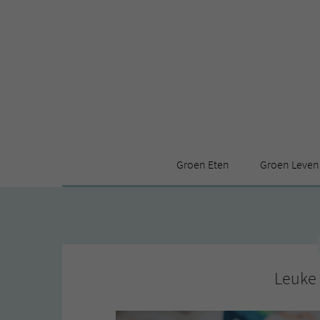
Groen Eten
Groen Leven
Receptenindex
Stijl
Producten
Huis
Leuke ding
Leuke