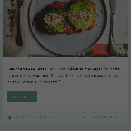
SMS ‘Kerst AAN’ naar 5656
. Koolpakketjes met vegan (!) ricotta,
tijm en oesterzwammen. Met een lekkere tomatensaus en nootjes
on top. Komen jullie aan tafel?
Koolpakketjes
Lees verder
→
met
vegan
ricotta
,
,
|
,
,
,
GROEN ETEN
HOOFDGERECHTEN
RECEPT
GEVULD
ALLE 43 REACTIES BEKIJKEN
KERST
KERSTRECEPT
KO