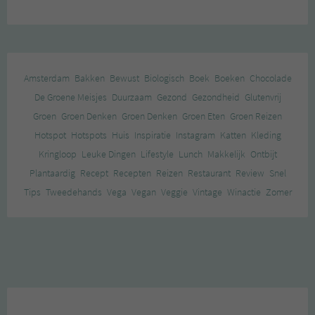
Amsterdam
Bakken
Bewust
Biologisch
Boek
Boeken
Chocolade
De Groene Meisjes
Duurzaam
Gezond
Gezondheid
Glutenvrij
Groen
Groen Denken
Groen Denken
Groen Eten
Groen Reizen
Hotspot
Hotspots
Huis
Inspiratie
Instagram
Katten
Kleding
Kringloop
Leuke Dingen
Lifestyle
Lunch
Makkelijk
Ontbijt
Plantaardig
Recept
Recepten
Reizen
Restaurant
Review
Snel
Tips
Tweedehands
Vega
Vegan
Veggie
Vintage
Winactie
Zomer