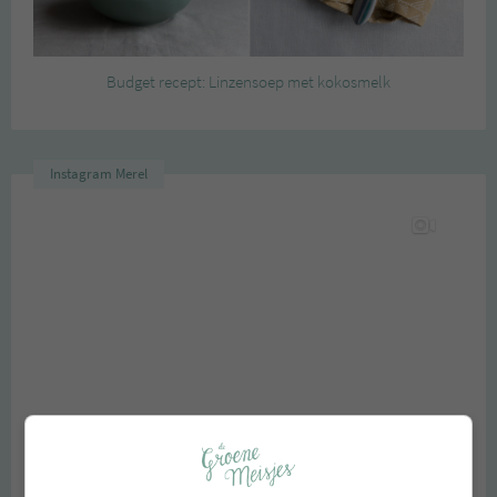
Budget recept: Linzensoep met kokosmelk
Instagram Merel