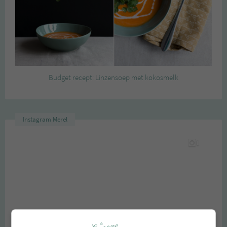
Budget recept: Linzensoep met kokosmelk
Instagram Merel