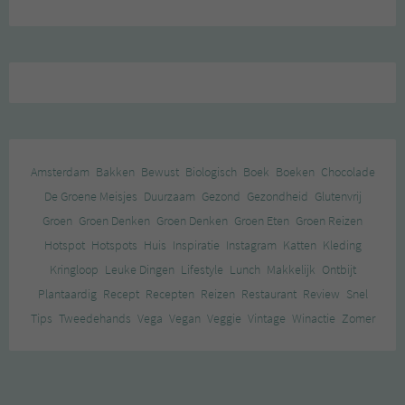
Amsterdam
Bakken
Bewust
Biologisch
Boek
Boeken
Chocolade
De Groene Meisjes
Duurzaam
Gezond
Gezondheid
Glutenvrij
Groen
Groen Denken
Groen Denken
Groen Eten
Groen Reizen
Hotspot
Hotspots
Huis
Inspiratie
Instagram
Katten
Kleding
Kringloop
Leuke Dingen
Lifestyle
Lunch
Makkelijk
Ontbijt
Plantaardig
Recept
Recepten
Reizen
Restaurant
Review
Snel
Tips
Tweedehands
Vega
Vegan
Veggie
Vintage
Winactie
Zomer