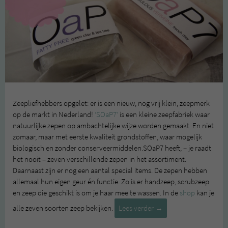
Zeepliefhebbers opgelet: er is een nieuw, nog vrij klein, zeepmerk
op de markt in Nederland!
‘SOaP7’
is een kleine zeepfabriek waar
natuurlijke zepen op ambachtelijke wijze worden gemaakt. En niet
zomaar, maar met eerste kwaliteit grondstoffen, waar mogelijk
biologisch en zonder conserveermiddelen.SOaP7 heeft, – je raadt
het nooit – zeven verschillende zepen in het assortiment.
Daarnaast zijn er nog een aantal special items. De zepen hebben
allemaal hun eigen geur én functie. Zo is er handzeep, scrubzeep
en zeep die geschikt is om je haar mee te wassen. In de
shop
kan je
Review:
alle zeven soorten zeep bekijken.
Lees verder
→
Soap7