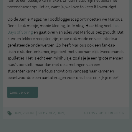
ruimte een paleisje kan maken. En dan natuurlijk het liefst met
tweedehands spulletjes, want ja, we love to keep it lowbudget.
Op de Jamie Magazine Foodbloggersdag ontmoetten we Marlous.
Denk: leuk meisje, mooie kleding, toffe blog. Haar blog heet
Last
Days of Spring
en gaat over van alles wat Marlous bezighoudt. Dat
kunnen lekkere recepten zijn, maar ook mode en veel interieur-
gerelateerde onderwerpen. Zo heeft Marlous ook een fan-tas-
tisch-e studentenkamer, ingericht met voornamelijk tweedehands
spulletjes. Het is echt een minihuisje, zoals je je een ‘grote mensen
huis’ voorstelt, maar dan met de afmetingen van een
studentenkamer. Marlous showt ons vandaag haar kamer en
beantwoordde een aantal vragen voor ons. Lees en kijk je mee?
Tweedehandsliefde
Lees verder
→
in
je
studentenkamer
,
|
,
,
,
,
HUIS
VINTAGE
88FOREVER
HUIS
KRINGLOOP
ALLE 35 REACTIES BEKIJKEN
LAST DAYS OF SPRING
MARLOU