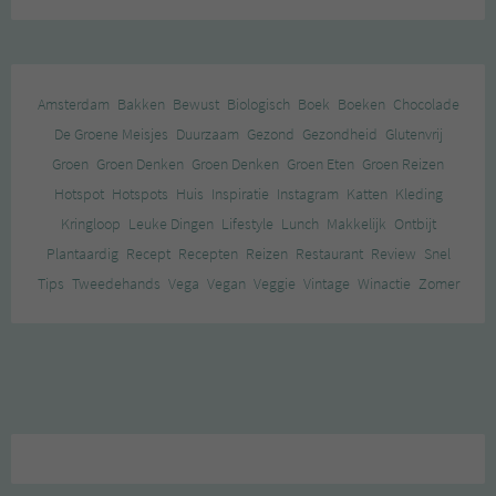
Amsterdam
Bakken
Bewust
Biologisch
Boek
Boeken
Chocolade
De Groene Meisjes
Duurzaam
Gezond
Gezondheid
Glutenvrij
Groen
Groen Denken
Groen Denken
Groen Eten
Groen Reizen
Hotspot
Hotspots
Huis
Inspiratie
Instagram
Katten
Kleding
Kringloop
Leuke Dingen
Lifestyle
Lunch
Makkelijk
Ontbijt
Plantaardig
Recept
Recepten
Reizen
Restaurant
Review
Snel
Tips
Tweedehands
Vega
Vegan
Veggie
Vintage
Winactie
Zomer