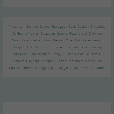
Amsterdam
Bakken
Bewust
Biologisch
Boek
Boeken
Chocolade
De Groene Meisjes
Duurzaam
Gezond
Gezondheid
Glutenvrij
Groen
Groen Denken
Groen Denken
Groen Eten
Groen Reizen
Hotspot
Hotspots
Huis
Inspiratie
Instagram
Katten
Kleding
Kringloop
Leuke Dingen
Lifestyle
Lunch
Makkelijk
Ontbijt
Plantaardig
Recept
Recepten
Reizen
Restaurant
Review
Snel
Tips
Tweedehands
Vega
Vegan
Veggie
Vintage
Winactie
Zomer