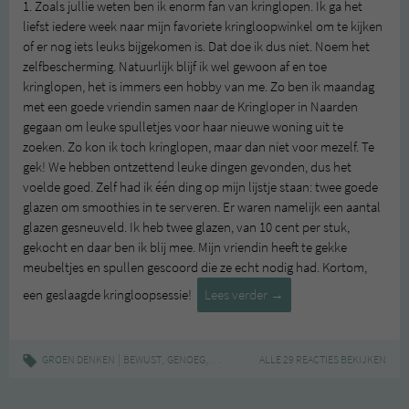
1. Zoals jullie weten ben ik enorm fan van kringlopen. Ik ga het
liefst iedere week naar mijn favoriete kringloopwinkel om te kijken
of er nog iets leuks bijgekomen is. Dat doe ik dus niet. Noem het
zelfbescherming. Natuurlijk blijf ik wel gewoon af en toe
kringlopen, het is immers een hobby van me. Zo ben ik maandag
met een goede vriendin samen naar de Kringloper in Naarden
gegaan om leuke spulletjes voor haar nieuwe woning uit te
zoeken. Zo kon ik toch kringlopen, maar dan niet voor mezelf. Te
gek! We hebben ontzettend leuke dingen gevonden, dus het
voelde goed. Zelf had ik één ding op mijn lijstje staan: twee goede
glazen om smoothies in te serveren. Er waren namelijk een aantal
glazen gesneuveld. Ik heb twee glazen, van 10 cent per stuk,
gekocht en daar ben ik blij mee. Mijn vriendin heeft te gekke
meubeltjes en spullen gescoord die ze echt nodig had. Kortom,
Less
een geslaagde kringloopsessie!
Lees verder
→
is
More
#2
|
,
,
,
GROEN DENKEN
BEWUST
GENOEG
SPULLEN
TEVREDEN
ALLE 29 REACTIES BEKIJKEN