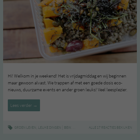
Hi! Welkom in je weekend! Het is vrijdagmiddag en wij beginnen
maar gewoon alvast. We trappen af met een goede dosis eco-
nieuws, duurzame events en ander groen leuks! Veel leesplezier.
Leuke
Lees verder
→
Dingen
#20
,
|
,
,
,
GROEN LEVEN
LEUKE DINGEN
BEWUST
CHOCOA
ALLE 17 REACTIES BEKIJKEN
DABBAWALLA
DE GROENE ME