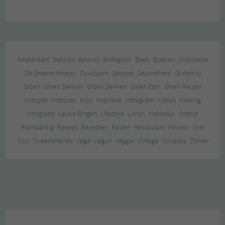
Amsterdam
Bakken
Bewust
Biologisch
Boek
Boeken
Chocolade
De Groene Meisjes
Duurzaam
Gezond
Gezondheid
Glutenvrij
Groen
Groen Denken
Groen Denken
Groen Eten
Groen Reizen
Hotspot
Hotspots
Huis
Inspiratie
Instagram
Katten
Kleding
Kringloop
Leuke Dingen
Lifestyle
Lunch
Makkelijk
Ontbijt
Plantaardig
Recept
Recepten
Reizen
Restaurant
Review
Snel
Tips
Tweedehands
Vega
Vegan
Veggie
Vintage
Winactie
Zomer