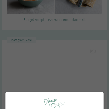
Budget recept: Linzensoep met kokosmelk
Instagram Merel