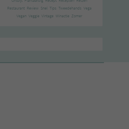
Ontbijt
Plantaardig
Recept
Recepten
Reizen
Restaurant
Review
Snel
Tips
Tweedehands
Vega
Vegan
Veggie
Vintage
Winactie
Zomer