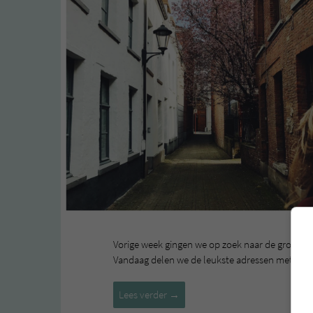
Vorige week gingen we op zoek naar de groenste 
Vandaag delen we de leukste adressen met julli
Groene
Lees verder
→
hotspots