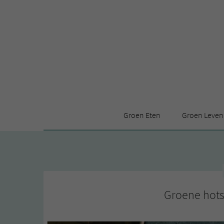
Groen Eten
Groen Leven
Receptenindex
Stijl
Producten
Huis
Leuke ding
Groene hots