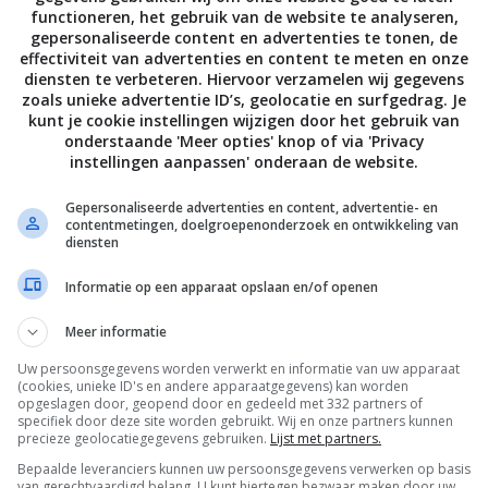
functioneren, het gebruik van de website te analyseren,
gepersonaliseerde content en advertenties te tonen, de
IME TO MOMO
ALLE 25 REACTIES BEKIJKEN
effectiviteit van advertenties en content te meten en onze
diensten te verbeteren. Hiervoor verzamelen wij gegevens
zoals unieke advertentie ID’s, geolocatie en surfgedrag. Je
kunt je cookie instellingen wijzigen door het gebruik van
onderstaande 'Meer opties' knop of via 'Privacy
PAGE | NEXT PAGE »
instellingen aanpassen' onderaan de website.
Gepersonaliseerde advertenties en content, advertentie- en
contentmetingen, doelgroepenonderzoek en ontwikkeling van
diensten
Informatie op een apparaat opslaan en/of openen
Meer informatie
Uw persoonsgegevens worden verwerkt en informatie van uw apparaat
(cookies, unieke ID's en andere apparaatgegevens) kan worden
opgeslagen door, geopend door en gedeeld met 332 partners of
specifiek door deze site worden gebruikt. Wij en onze partners kunnen
precieze geolocatiegegevens gebruiken.
Lijst met partners.
Bepaalde leveranciers kunnen uw persoonsgegevens verwerken op basis
van gerechtvaardigd belang. U kunt hiertegen bezwaar maken door uw