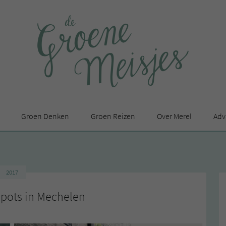
Groen Denken
Groen Reizen
Over Merel
Adv
In de media
Privacy Statement
2017
en
pots in Mechelen