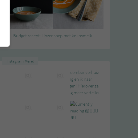
Budget recept: Linzensoep met kokosmelk
Instagram Merel