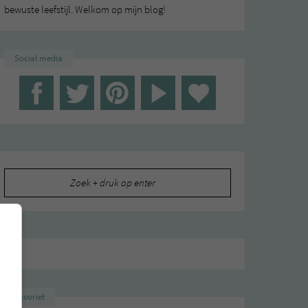
bewuste leefstijl. Welkom op mijn blog!
Social media
Zoeken
naar:
Favoriet