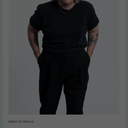
beeld: Ari Versluis