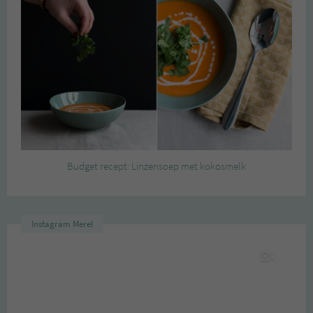
Budget recept: Linzensoep met kokosmelk
Instagram Merel