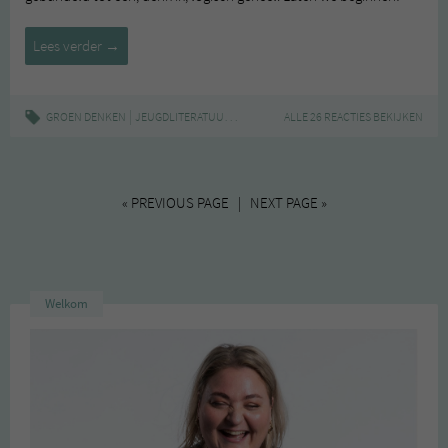
Update:
Lees verder
→
(pre-)master
Jeugdliteratuur
|
,
,
,
GROEN DENKEN
JEUGDLITERATUUR
PRE-MASTER
ALLE 26 REACTIES BEKIJKEN
STUDEREN
UNIVERSITEIT
« PREVIOUS PAGE | NEXT PAGE »
Welkom