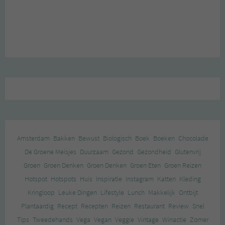
Amsterdam
Bakken
Bewust
Biologisch
Boek
Boeken
Chocolade
De Groene Meisjes
Duurzaam
Gezond
Gezondheid
Glutenvrij
Groen
Groen Denken
Groen Denken
Groen Eten
Groen Reizen
Hotspot
Hotspots
Huis
Inspiratie
Instagram
Katten
Kleding
Kringloop
Leuke Dingen
Lifestyle
Lunch
Makkelijk
Ontbijt
Plantaardig
Recept
Recepten
Reizen
Restaurant
Review
Snel
Tips
Tweedehands
Vega
Vegan
Veggie
Vintage
Winactie
Zomer