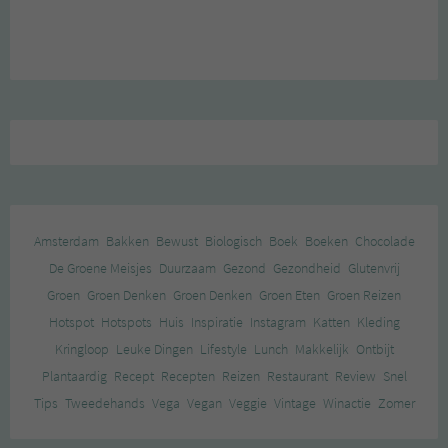
Amsterdam
Bakken
Bewust
Biologisch
Boek
Boeken
Chocolade
De Groene Meisjes
Duurzaam
Gezond
Gezondheid
Glutenvrij
Groen
Groen Denken
Groen Denken
Groen Eten
Groen Reizen
Hotspot
Hotspots
Huis
Inspiratie
Instagram
Katten
Kleding
Kringloop
Leuke Dingen
Lifestyle
Lunch
Makkelijk
Ontbijt
Plantaardig
Recept
Recepten
Reizen
Restaurant
Review
Snel
Tips
Tweedehands
Vega
Vegan
Veggie
Vintage
Winactie
Zomer