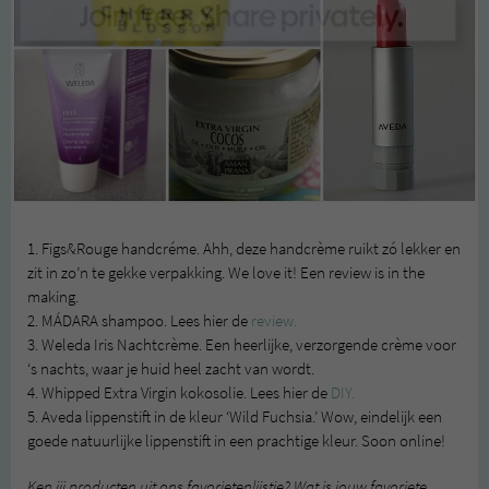
1. Figs&Rouge handcréme. Ahh, deze handcrème ruikt zó lekker en
zit in zo’n te gekke verpakking. We love it! Een review is in the
making.
2. MÁDARA shampoo. Lees hier de
review.
3. Weleda Iris Nachtcrème. Een heerlijke, verzorgende crème voor
‘s nachts, waar je huid heel zacht van wordt.
4. Whipped Extra Virgin kokosolie. Lees hier de
DIY.
5. Aveda lippenstift in de kleur ‘Wild Fuchsia.’ Wow, eindelijk een
goede natuurlijke lippenstift in een prachtige kleur. Soon online!
Ken jij producten uit ons favorietenlijstje? Wat is jouw favoriete