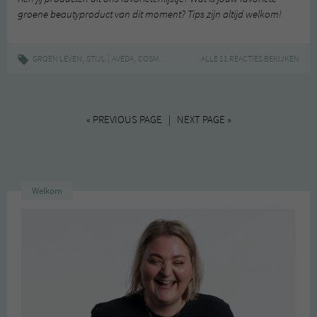
groene beautyproduct van dit moment? Tips zijn altijd welkom!
,
|
,
,
,
,
,
GROEN LEVEN
STIJL
AVEDA
COSMETICA
DIY
FIGS&ROUGE
ALLE 11 REACTIES BEKIJKEN
GROEN
KOKOSOLI
« PREVIOUS PAGE | NEXT PAGE »
Welkom