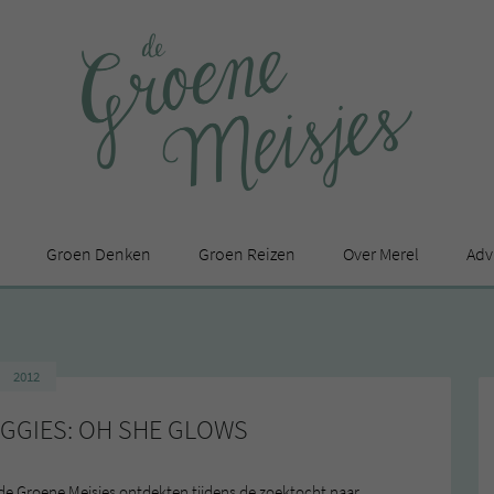
Groen Denken
Groen Reizen
Over Merel
Adv
In de media
Privacy Statement
2012
en
EGGIES: OH SHE GLOWS
 de Groene Meisjes ontdekten tijdens de zoektocht naar