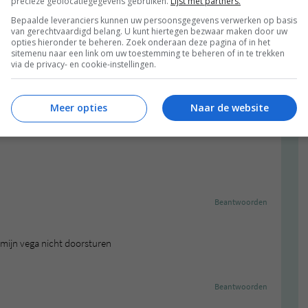
precieze geolocatiegegevens gebruiken.
Lijst met partners.
Bepaalde leveranciers kunnen uw persoonsgegevens verwerken op basis
van gerechtvaardigd belang. U kunt hiertegen bezwaar maken door uw
Beantwoorden
opties hieronder te beheren. Zoek onderaan deze pagina of in het
sitemenu naar een link om uw toestemming te beheren of in te trekken
via de privacy- en cookie-instellingen.
 the Queen of veggies! :D
Meer opties
Naar de website
Beantwoorden
Beantwoorden
 mijn vega nicht doorsturen
Beantwoorden