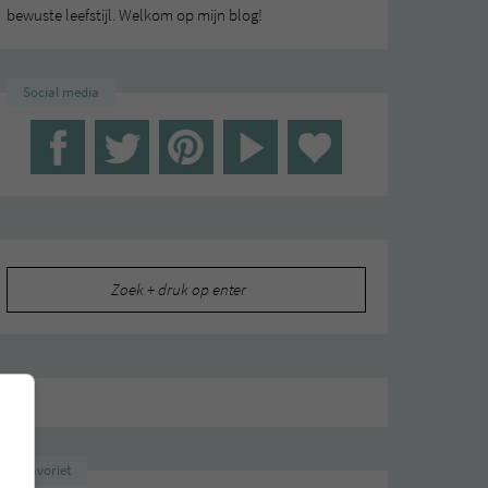
bewuste leefstijl. Welkom op mijn blog!
Social media
Zoeken
naar:
Favoriet