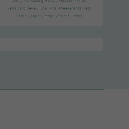
Ontbijt
Plantaardig
Recept
Recepten
Reizen
Restaurant
Review
Snel
Tips
Tweedehands
Vega
Vegan
Veggie
Vintage
Winactie
Zomer