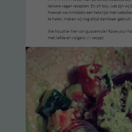
lekkere vegan recepten. En oh boy, wat zijn wij 
Hoewel we inmiddels een hele lijst met websit
te halen, maken wij nog altijd dankbaar gebruik
Wie houdt er hier van guacemole? Raise your h
met liefde en volgens
dit
recept.