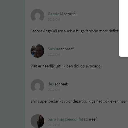
Cassie M
schreef:
2012 OM
i adore Angela!i am such a huge fan!she most defintely is
Sabine
schreef:
2012 OM
Ziet er heerlijk uit! Ik ben dol op avocado!
des
schreef:
2012 OM
ahh super bedankt voor deze tip. ik ga het ook even naar
Sara (veggieecolife)
schreef:
2012 OM