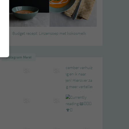
Budget recept: Linzensoep met kokosmelk
Instagram Merel