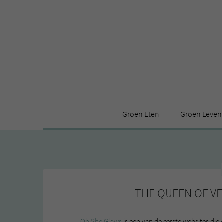
Groen Eten
Groen Leven
Receptenindex
Stijl
Producten
Huis
Leuke ding
THE QUEEN OF V
Oh She Glows
is een van de eerste websites die