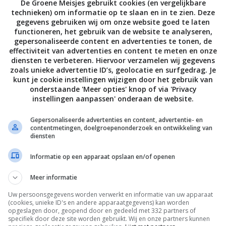
De Groene Meisjes gebruikt cookies (en vergelijkbare
technieken) om informatie op te slaan en in te zien. Deze
gegevens gebruiken wij om onze website goed te laten
functioneren, het gebruik van de website te analyseren,
for all the inspiration. We truly love your recipes. We
gepersonaliseerde content en advertenties te tonen, de
effectiviteit van advertenties en content te meten en onze
diensten te verbeteren. Hiervoor verzamelen wij gegevens
zoals unieke advertentie ID’s, geolocatie en surfgedrag. Je
deze post op:
kunt je cookie instellingen wijzigen door het gebruik van
onderstaande 'Meer opties' knop of via 'Privacy
instellingen aanpassen' onderaan de website.
[pinit]
FACEBOOK
Gepersonaliseerde advertenties en content, advertentie- en
contentmetingen, doelgroepenonderzoek en ontwikkeling van
diensten
Informatie op een apparaat opslaan en/of openen
Meer informatie
Uw persoonsgegevens worden verwerkt en informatie van uw apparaat
(cookies, unieke ID's en andere apparaatgegevens) kan worden
opgeslagen door, geopend door en gedeeld met 332 partners of
EN OF VEGGIES: OH SHE GLOWS
”
specifiek door deze site worden gebruikt. Wij en onze partners kunnen