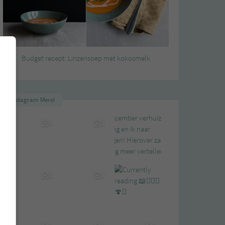
Budget recept: Linzensoep met kokosmelk
Instagram Merel