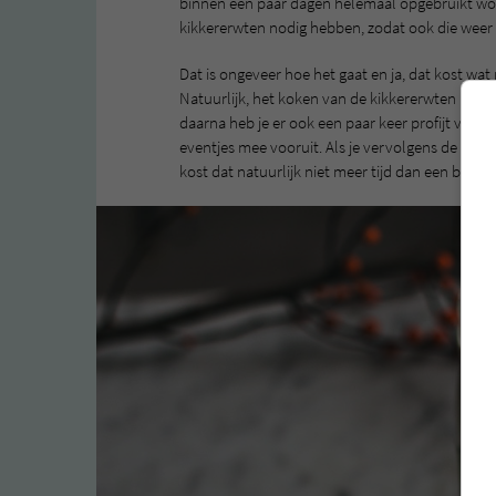
binnen een paar dagen helemaal opgebruikt word
kikkererwten nodig hebben, zodat ook die weer
Dat is ongeveer hoe het gaat en ja, dat kost wat
Natuurlijk, het koken van de kikkererwten kost
daarna heb je er ook een paar keer profijt van. 
eventjes mee vooruit. Als je vervolgens de rest v
kost dat natuurlijk niet meer tijd dan een blik