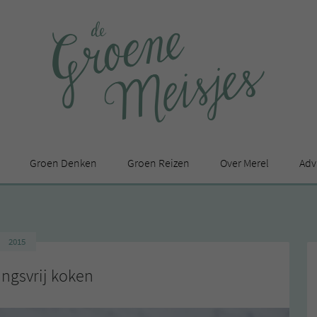
Groen Denken
Groen Reizen
Over Merel
Adv
In de media
Privacy Statement
2015
en
ngsvrij koken