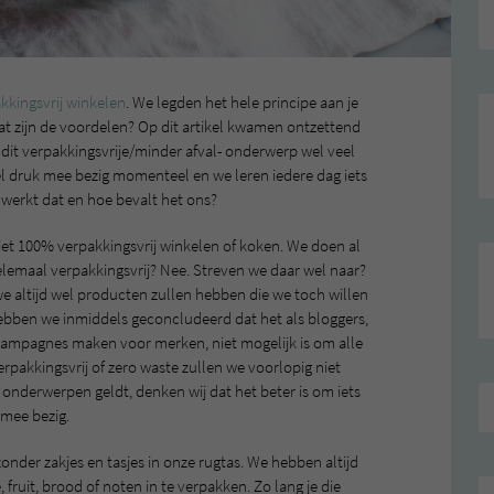
kkingsvrij winkelen
. We legden het hele principe aan je
wat zijn de voordelen? Op dit artikel kwamen ontzettend
 dit verpakkingsvrije/minder afval- onderwerp wel veel
eel druk mee bezig momenteel en we leren iedere dag iets
 werkt dat en hoe bevalt het ons?
iet 100% verpakkingsvrij winkelen of koken. We doen al
lemaal verpakkingsvrij? Nee. Streven we daar wel naar?
e altijd wel producten zullen hebben die we toch willen
k hebben we inmiddels geconcludeerd dat het als bloggers,
 campagnes maken voor merken, niet mogelijk is om alle
pakkingsvrij of zero waste zullen we voorlopig niet
 onderwerpen geldt, denken wij dat het beter is om iets
r mee bezig.
onder zakjes en tasjes in onze rugtas. We hebben altijd
 fruit, brood of noten in te verpakken. Zo lang je die