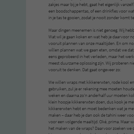
zakjes maar bij je hebt, gaat het eigenlijk vanze
een boodschappentas, of een drinkfles voor wa
in je tas te gooien, zodat je nooit zonder komt te
Maar dingen meenemen is niet genoeg. Wij hebbe
Wat wil je gaan koken en wat heb je daarvoor nodi
vooruit plannen van onze maaltijden. En om nog 
wíllen plannen wat we gaan eten, omdat we dat
eens geprobeerd in het verleden, maar het werkte
meest duurzame oplossing zijn. Wij proberen ni
vooruit te denken. Dat gaat ongeveer zo:
We willen wraps met kikkererwten, rode kool en 
gebruiken, zul je er rekening mee moeten houd
weken en daarna zo’n anderhalf uur moeten koken
klein hoopje kikkererwten doen, dus kook je met
kikkererwten hebt en moet bedenken wat je me
maken – daar heb je dan ook de tahini weer voo
voor een volgende maaltijd. Oké, prima. Maar wa
het maken van de wraps? Daarvoor zoeken we op