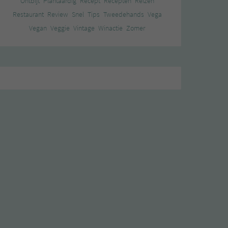
Ontbijt
Plantaardig
Recept
Recepten
Reizen
Restaurant
Review
Snel
Tips
Tweedehands
Vega
Vegan
Veggie
Vintage
Winactie
Zomer