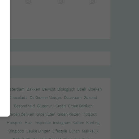
Amsterdam
Bakken
Bewust
Biologisch
Boek
Boeken
Chocolade
De Groene Meisjes
Duurzaam
Gezond
Gezondheid
Glutenvrij
Groen
Groen Denken
Groen Denken
Groen Eten
Groen Reizen
Hotspot
Hotspots
Huis
Inspiratie
Instagram
Katten
Kleding
Kringloop
Leuke Dingen
Lifestyle
Lunch
Makkelijk