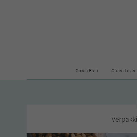
Groen Eten
Groen Leven
Receptenindex
Stijl
Producten
Huis
Leuke ding
Verpakki