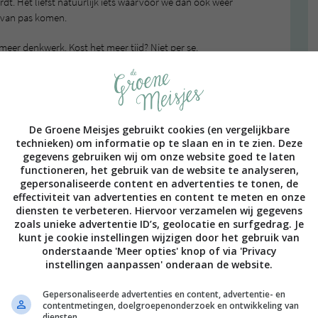
t. Het liefst natuurlijk iets waarvoor we dan ook weer
 van pas komen.
 meer denkwerk. Kost het meer tijd? Niet per se.
 op het moment dat je het gaat doen wat meer tijd, maar
Wanneer je iedere keer een grote portie maakt, kun je er
an de week steeds een portie uit je vriezer kunt halen,
 of pot kikkererwten openmaken.
De Groene Meisjes gebruikt cookies (en vergelijkbare
technieken) om informatie op te slaan en in te zien. Deze
gegevens gebruiken wij om onze website goed te laten
functioneren, het gebruik van de website te analyseren,
gepersonaliseerde content en advertenties te tonen, de
effectiviteit van advertenties en content te meten en onze
diensten te verbeteren. Hiervoor verzamelen wij gegevens
zoals unieke advertentie ID’s, geolocatie en surfgedrag. Je
kunt je cookie instellingen wijzigen door het gebruik van
onderstaande 'Meer opties' knop of via 'Privacy
instellingen aanpassen' onderaan de website.
Gepersonaliseerde advertenties en content, advertentie- en
contentmetingen, doelgroepenonderzoek en ontwikkeling van
diensten