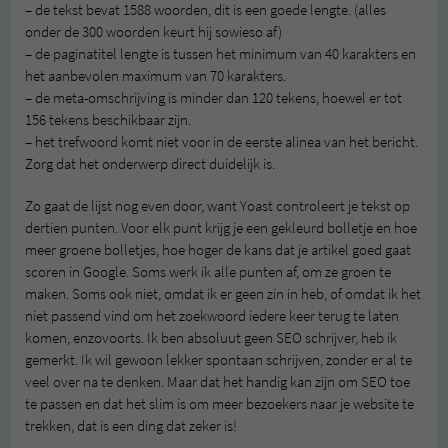
– de tekst bevat 1588 woorden, dit is een goede lengte. (alles
onder de 300 woorden keurt hij sowieso af)
– de paginatitel lengte is tussen het minimum van 40 karakters en
het aanbevolen maximum van 70 karakters.
– de meta-omschrijving is minder dan 120 tekens, hoewel er tot
156 tekens beschikbaar zijn.
– het trefwoord komt niet voor in de eerste alinea van het bericht.
Zorg dat het onderwerp direct duidelijk is.
Zo gaat de lijst nog even door, want Yoast controleert je tekst op
dertien punten. Voor elk punt krijg je een gekleurd bolletje en hoe
meer groene bolletjes, hoe hoger de kans dat je artikel goed gaat
scoren in Google. Soms werk ik alle punten af, om ze groen te
maken. Soms ook niet, omdat ik er geen zin in heb, of omdat ik het
niet passend vind om het zoekwoord iedere keer terug te laten
komen, enzovoorts. Ik ben absoluut geen SEO schrijver, heb ik
gemerkt. Ik wil gewoon lekker spontaan schrijven, zonder er al te
veel over na te denken. Maar dat het handig kan zijn om SEO toe
te passen en dat het slim is om meer bezoekers naar je website te
trekken, dat is een ding dat zeker is!