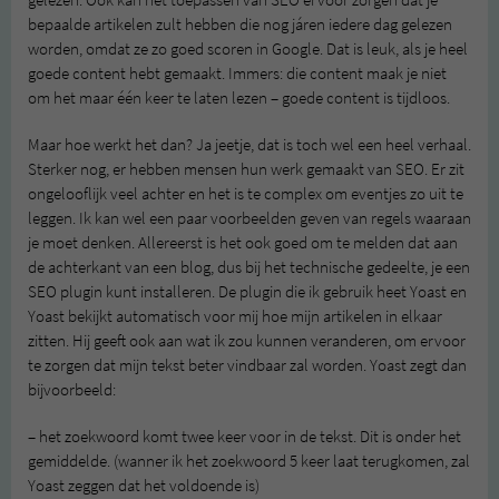
gelezen. Ook kan het toepassen van SEO ervoor zorgen dat je
bepaalde artikelen zult hebben die nog járen iedere dag gelezen
worden, omdat ze zo goed scoren in Google. Dat is leuk, als je heel
goede content hebt gemaakt. Immers: die content maak je niet
om het maar één keer te laten lezen – goede content is tijdloos.
Maar hoe werkt het dan? Ja jeetje, dat is toch wel een heel verhaal.
Sterker nog, er hebben mensen hun werk gemaakt van SEO. Er zit
ongelooflijk veel achter en het is te complex om eventjes zo uit te
leggen. Ik kan wel een paar voorbeelden geven van regels waaraan
je moet denken. Allereerst is het ook goed om te melden dat aan
de achterkant van een blog, dus bij het technische gedeelte, je een
SEO plugin kunt installeren. De plugin die ik gebruik heet Yoast en
Yoast bekijkt automatisch voor mij hoe mijn artikelen in elkaar
zitten. Hij geeft ook aan wat ik zou kunnen veranderen, om ervoor
te zorgen dat mijn tekst beter vindbaar zal worden. Yoast zegt dan
bijvoorbeeld:
– het zoekwoord komt twee keer voor in de tekst. Dit is onder het
gemiddelde. (wanner ik het zoekwoord 5 keer laat terugkomen, zal
Yoast zeggen dat het voldoende is)