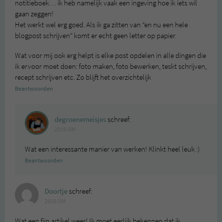
notitieboek… ik heb namelijk vaak een ingeving hoe ik iets wil
gaan zeggen!
Het werkt wel erg goed. Als ik ga zitten van “en nu een hele
blogpost schrijven” komt er echt geen letter op papier.
Wat voor mij ook erg helpt is elke post opdelen in alle dingen die
ik ervoor moet doen: foto maken, foto bewerken, teskt schrijven,
recept schrijven etc. Zo blijft het overzichtelijk
Beantwoorden
degroenemeisjes
schreef:
2016 OM
Wat een interessante manier van werken! Klinkt heel leuk :)
Beantwoorden
Doortje
schreef:
2016 OM
Wat een fijn artikel weer! Ik moet eerlijk bekennen dat ik