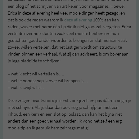
een blog of het schrijven van artikelen voor magazines. Hoewel
Erica in deze aflevering heel veel mooie dingen heeft gezegd, en
dat is ook de reden waarom ik
deze aflevering
100% aan kan
raden, was er met name één tip die ik niet gauw zal vergeten. Erica
vertelde over hoe klanten vaak veel moeite hebben om hun
gedachten goed onder woorden te brengen en dat mensen vaak
zoveel willen vertellen, dat het lastiger wordt om structuur te
vinden binnen een verhaal. Wat zij dan adviseert, is om bovenaan
je lege bladzijde te schrijven:
– wat ik echt wil vertellen is….
– welke boodschap ik over wil brengen is…
– wat ik kwijt wil is…
Deze vragen beantwoord je eerst voor jezelf en pas dáárna begin je
met schrijven. Als je daar dan ook nog je schrijfplan met een
inhoud, een kern en een slot op loslaat, dan kan het bijna niet
anders dan een goed verhaal worden. Ik vond het zelf een erg
mooie tip en ik gebruik hem zelf regelmatig!