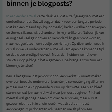
binnen je blogposts?
In een eerder artikel
vertelde ik je al dat ik zelf graag werk met een
contentkalender. Dat wil zeggen dat ik voor een langere periode
(dat kan een maand zijn, bijvoorbeeld) bedenk welke onderwerpen
en thema’s ik zoal wil behandelen in mijn artikelen. Natuurlijk kan
er nog heel veel geschoven en veranderd én geschrapt worden,
maar het geeft toch een beetje een richtlijn. Op die manier weet ik
dus al in welke onderwerpen ik me wil verdiepen de komende tijd
en dat is een prettige houvast. Maar, dan hebben we het over
structuur op je blog in het algemeen. Hoe breng je structuur aan
binnen je teksten?
Ken je het gevoel dat je voor school een werkstuk moest maken
over een bepaald onderwerp, je achter je computer ging zitten en
je maar naar die knipperende cursor op dat witte lege blad bleef
staren, omdat je maar niet wist waar je moest beginnen? Ik had
meestal wel genoeg ideeën om over te schrijven, maar ik wist
gewoon niet hoe ik in al die ideeën wat structuur moest
aanbrengen. Mijn docenten adviseerden me altijd om een