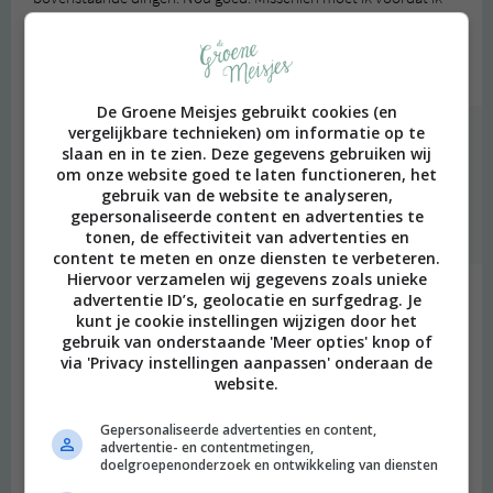
een comment schrijf, eerst ook bedenken wat ik nou eigenlijk wil
zeggen ;)
Beantwoorden
De Groene Meisjes gebruikt cookies (en
vergelijkbare technieken) om informatie op te
degroenemeisjes
schreef:
slaan en in te zien. Deze gegevens gebruiken wij
2016 OM
om onze website goed te laten functioneren, het
gebruik van de website te analyseren,
Spannend! Kijk ernaar uit :)
gepersonaliseerde content en advertenties te
Beantwoorden
tonen, de effectiviteit van advertenties en
content te meten en onze diensten te verbeteren.
Hiervoor verzamelen wij gegevens zoals unieke
Saskia
schreef:
advertentie ID’s, geolocatie en surfgedrag. Je
kunt je cookie instellingen wijzigen door het
2016 OM
gebruik van onderstaande 'Meer opties' knop of
via 'Privacy instellingen aanpassen' onderaan de
Heel fijn om dit allemaal te lezen. Ik heb me totaal nog niet
website.
verdiept in SEO maar het zou inderdaad wel bruikbaar zijn. Ik ga
kijken of Yoast me kan helpen. Bedankt :)
Gepersonaliseerde advertenties en content,
Beantwoorden
advertentie- en contentmetingen,
doelgroepenonderzoek en ontwikkeling van diensten