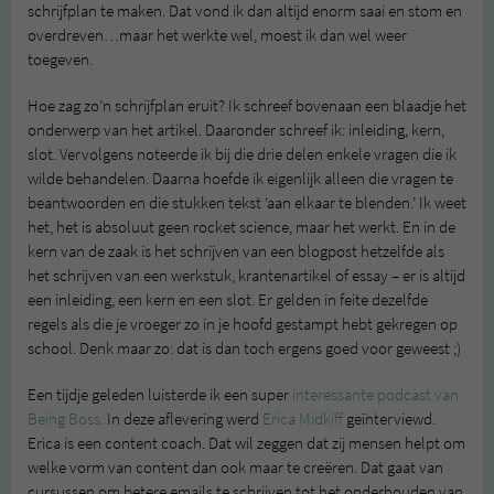
schrijfplan te maken. Dat vond ik dan altijd enorm saai en stom en
overdreven…maar het werkte wel, moest ik dan wel weer
toegeven.
Hoe zag zo’n schrijfplan eruit? Ik schreef bovenaan een blaadje het
onderwerp van het artikel. Daaronder schreef ik: inleiding, kern,
slot. Vervolgens noteerde ik bij die drie delen enkele vragen die ik
wilde behandelen. Daarna hoefde ik eigenlijk alleen die vragen te
beantwoorden en die stukken tekst ‘aan elkaar te blenden.’ Ik weet
het, het is absoluut geen rocket science, maar het werkt. En in de
kern van de zaak is het schrijven van een blogpost hetzelfde als
het schrijven van een werkstuk, krantenartikel of essay – er is altijd
een inleiding, een kern en een slot. Er gelden in feite dezelfde
regels als die je vroeger zo in je hoofd gestampt hebt gekregen op
school. Denk maar zo: dat is dan toch ergens goed voor geweest ;)
Een tijdje geleden luisterde ik een super
interessante podcast van
Being Boss.
In deze aflevering werd
Erica Midkiff
geïnterviewd.
Erica is een content coach. Dat wil zeggen dat zij mensen helpt om
welke vorm van content dan ook maar te creëren. Dat gaat van
cursussen om betere emails te schrijven tot het onderhouden van