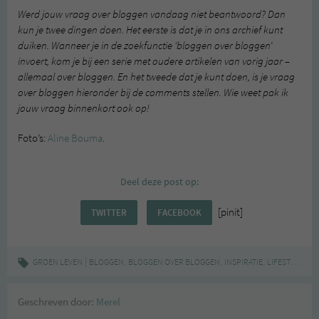
Werd jouw vraag over bloggen vandaag niet beantwoord? Dan
kun je twee dingen doen. Het eerste is dat je in ons archief kunt
duiken. Wanneer je in de zoekfunctie ‘bloggen over bloggen’
invoert, kom je bij een serie met oudere artikelen van vorig jaar –
allemaal over bloggen. En het tweede dat je kunt doen, is je vraag
over bloggen hieronder bij de comments stellen. Wie weet pak ik
jouw vraag binnenkort ook op!
Foto’s:
Aline Bouma
.
Deel deze post op:
[pinit]
TWITTER
FACEBOOK
|
,
,
,
,
GROEN LEVEN
BLOGGEN
BLOGGEN OVER BLOGGEN
INSPIRATIE
LIFESTYLE
VR
Geschreven door:
Merel