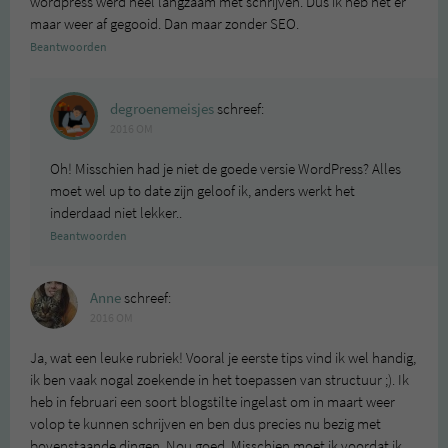
wordpress werd heel langzaam met schrijven. Dus ik heb het er
maar weer af gegooid. Dan maar zonder SEO.
Beantwoorden
degroenemeisjes
schreef:
2016 OM
Oh! Misschien had je niet de goede versie WordPress? Alles
moet wel up to date zijn geloof ik, anders werkt het
inderdaad niet lekker..
Beantwoorden
Anne
schreef:
2016 OM
Ja, wat een leuke rubriek! Vooral je eerste tips vind ik wel handig,
ik ben vaak nogal zoekende in het toepassen van structuur ;). Ik
heb in februari een soort blogstilte ingelast om in maart weer
volop te kunnen schrijven en ben dus precies nu bezig met
bovenstaande dingen. Nou goed. Misschien moet ik voordat ik