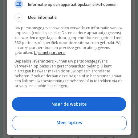
Mascha
schreef:
Informatie op een apparaat opslaan en/of openen
2016 OM
Meer informatie
Wow. Super handig! Vooral het SEO verhaal vind ik super nuttig,
Uw persoonsgegevens worden verwerkt en informatie van uw
ik heb die plugin net geinstaleerd en moet maar eens mijn
apparaat (cookies, unieke ID's en andere apparaatgegevens)
artikelen gaan checken. :)
kan worden opgeslagen door, geopend door en gedeeld met
Bedankt voor de tips
332 partners of specifiek door deze site worden gebruikt. Wij
en onze partners kunnen precieze geolocatiegegevens
Beantwoorden
gebruiken.
Lijst met partners.
Bepaalde leveranciers kunnen uw persoonsgegevens
verwerken op basis van gerechtvaardigd belang. U kunt
degroenemeisjes
schreef:
hiertegen bezwaar maken door uw opties hieronder te
2016 OM
beheren. Zoek onderaan deze pagina of in het sitemenu naar
een link om uw toestemming te beheren of in te trekken via de
privacy- en cookie-instellingen.
Hoppa! Succes ermee :)
Beantwoorden
Naar de website
Lara
schreef:
2016 OM
Meer opties
Handige tips weer, dankjewel! Vooral die structuur aanbrengen