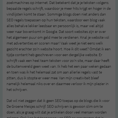
zoekmachines op internet. Dat betekent dat je je teksten volgens
bepaalde regels schrijft, waardoor je meer hits krijgt en hoger in de
vindlijsten komt te staan. Sommige blogs doen niet anders dan
SEO regels toepassen op hun teksten, waardoor een blog vaak
alles behalve lekker leesbaar en persoonlijk is, maar wel altijd
weer naar bovenkomt in Google. Dat soort websites zijn er over
het algemeen puur om geld mee te verdienen. Knal je website vol
met advertenties en scoren maar! Vaak weet je niet eens welk
gezicht erachter zo’n website hoort. Hoe ik dit weet? Omdat ik een
tijdje content heb geschreven voor een dergelijke website. Er
schrijft vaak een heel team teksten voor zo’n site, maar daar heeft
de buitenwereld geen weet van. Ik heb het een paar weken gedaan
en toen was ik het helemaal zat om aan allerlei regels vast te
zitten, dus ik stopte er weer mee. Van mijn creativiteit bleef
namelijk helemaal niks over en daarmee verloor ik mijn plezier in
het schrijven.
Dat wil niet zeggen dat ik geen SEO toepas op de blogs die ik voor
De Groene Meisjes schrijf. SEO schrijven is gewoon slim om te
doen, als je graag wilt dat je artikelen door veel mensen worden