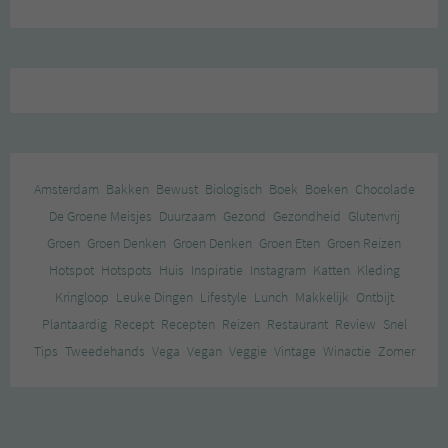
Amsterdam
Bakken
Bewust
Biologisch
Boek
Boeken
Chocolade
De Groene Meisjes
Duurzaam
Gezond
Gezondheid
Glutenvrij
Groen
Groen Denken
Groen Denken
Groen Eten
Groen Reizen
Hotspot
Hotspots
Huis
Inspiratie
Instagram
Katten
Kleding
Kringloop
Leuke Dingen
Lifestyle
Lunch
Makkelijk
Ontbijt
Plantaardig
Recept
Recepten
Reizen
Restaurant
Review
Snel
Tips
Tweedehands
Vega
Vegan
Veggie
Vintage
Winactie
Zomer