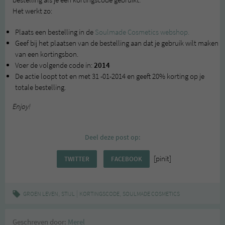
Het werkt zo:
Plaats een bestelling in de
Soulmade Cosmetics webshop.
Geef bij het plaatsen van de bestelling aan dat je gebruik wilt maken
van een kortingsbon.
Voer de volgende code in:
2014
De actie loopt tot en met 31 -01-2014 en geeft 20% korting op je
totale bestelling.
Enjoy!
Deel deze post op:
[pinit]
TWITTER
FACEBOOK
,
|
,
GROEN LEVEN
STIJL
KORTINGSCODE
SOULMADE COSMETICS
Geschreven door:
Merel