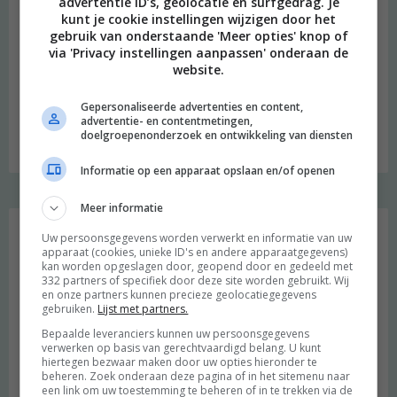
advertentie ID’s, geolocatie en surfgedrag. Je
kunt je cookie instellingen wijzigen door het
gebruik van onderstaande 'Meer opties' knop of
via 'Privacy instellingen aanpassen' onderaan de
website.
Gepersonaliseerde advertenties en content,
advertentie- en contentmetingen,
Budget recept: Linzensoep met kokosmelk
doelgroepenonderzoek en ontwikkeling van diensten
Informatie op een apparaat opslaan en/of openen
Meer informatie
Instagram Merel
Uw persoonsgegevens worden verwerkt en informatie van uw
apparaat (cookies, unieke ID's en andere apparaatgegevens)
kan worden opgeslagen door, geopend door en gedeeld met
332 partners of specifiek door deze site worden gebruikt. Wij
en onze partners kunnen precieze geolocatiegegevens
gebruiken.
Lijst met partners.
Bepaalde leveranciers kunnen uw persoonsgegevens
verwerken op basis van gerechtvaardigd belang. U kunt
hiertegen bezwaar maken door uw opties hieronder te
beheren. Zoek onderaan deze pagina of in het sitemenu naar
een link om uw toestemming te beheren of in te trekken via de