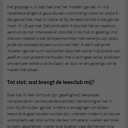
Het grappige is: ik heb heel snel het ‘moeten’ gevoel. Ik vind
repetitieve dingen al gauw als een verplichting voelen en zodra ik
dat gevoel heb, haak ik sneller af. Bij de leesclub heb ik dat gevoel
nooit. Al vijf jaar niet. Dat komt denk ik doordat het zó naadloos
aansluit op mijn interesses én doordat ik de club zo gezellig vind.
Wat ook meetelt is dat de bijeenkomsten niet wekelijks zijn, zoals
je dat bijvoorbeeld bij een cursus wel hebt. Ik denk dat je het
‘moeten’ gevoel kunt voorkomen door het vooral vrijblijvend voor
jezelf en voor anderen te houden (het is echt geen enkel probleem
om eens een editie over te slaan,) en door er iets gezelligs van te
maken met elkaar.
Tot slot: wat brengt de leesclub mij?
Daar kan ik heel kort over zijn: gezelligheid, leesplezier,
verrassende en vernieuwende inzichten, herkenning en het ‘ik
hoor bij dit clubje-‘ gevoel. Andere overwegingen om bij een
leesclub te gaan zouden kunnen zijn: vrienden vinden in je nieuwe
woonplaats, een stok achter de deur om iedere x-weken een boek
te lezen, gesprekken voeren over boeken waar de mensen in je