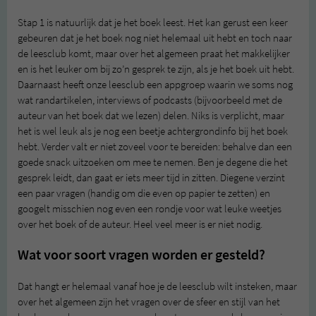
Stap 1 is natuurlijk dat je het boek leest. Het kan gerust een keer
gebeuren dat je het boek nog niet helemaal uit hebt en toch naar
de leesclub komt, maar over het algemeen praat het makkelijker
en is het leuker om bij zo’n gesprek te zijn, als je het boek uit hebt.
Daarnaast heeft onze leesclub een appgroep waarin we soms nog
wat randartikelen, interviews of podcasts (bijvoorbeeld met de
auteur van het boek dat we lezen) delen. Niks is verplicht, maar
het is wel leuk als je nog een beetje achtergrondinfo bij het boek
hebt. Verder valt er niet zoveel voor te bereiden: behalve dan een
goede snack uitzoeken om mee te nemen. Ben je degene die het
gesprek leidt, dan gaat er iets meer tijd in zitten. Diegene verzint
een paar vragen (handig om die even op papier te zetten) en
googelt misschien nog even een rondje voor wat leuke weetjes
over het boek of de auteur. Heel veel meer is er niet nodig.
Wat voor soort vragen worden er gesteld?
Dat hangt er helemaal vanaf hoe je de leesclub wilt insteken, maar
over het algemeen zijn het vragen over de sfeer en stijl van het