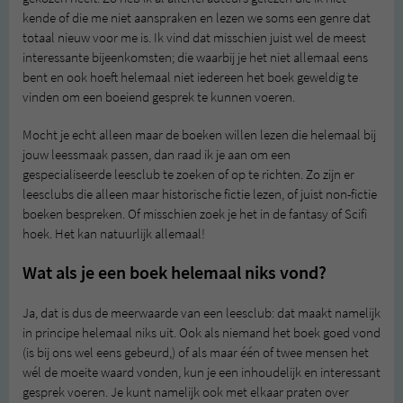
kende of die me niet aanspraken en lezen we soms een genre dat
totaal nieuw voor me is. Ik vind dat misschien juist wel de meest
interessante bijeenkomsten; die waarbij je het niet allemaal eens
bent en ook hoeft helemaal niet iedereen het boek geweldig te
vinden om een boeiend gesprek te kunnen voeren.
Mocht je echt alleen maar de boeken willen lezen die helemaal bij
jouw leessmaak passen, dan raad ik je aan om een
gespecialiseerde leesclub te zoeken of op te richten. Zo zijn er
leesclubs die alleen maar historische fictie lezen, of juist non-fictie
boeken bespreken. Of misschien zoek je het in de fantasy of Scifi
hoek. Het kan natuurlijk allemaal!
Wat als je een boek helemaal niks vond?
Ja, dat is dus de meerwaarde van een leesclub: dat maakt namelijk
in principe helemaal niks uit. Ook als niemand het boek goed vond
(is bij ons wel eens gebeurd,) of als maar één of twee mensen het
wél de moeite waard vonden, kun je een inhoudelijk en interessant
gesprek voeren. Je kunt namelijk ook met elkaar praten over