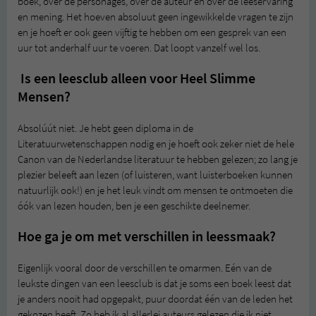
boek, over de personages, over de auteur en over de leeservaring
en mening. Het hoeven absoluut geen ingewikkelde vragen te zijn
en je hoeft er ook geen vijftig te hebben om een gesprek van een
uur tot anderhalf uur te voeren. Dat loopt vanzelf wel los.
Is een leesclub alleen voor Heel Slimme
Mensen?
Absolúút niet. Je hebt geen diploma in de
Literatuurwetenschappen nodig en je hoeft ook zeker niet de hele
Canon van de Nederlandse literatuur te hebben gelezen; zo lang je
plezier beleeft aan lezen (of luisteren, want luisterboeken kunnen
natuurlijk ook!) en je het leuk vindt om mensen te ontmoeten die
óók van lezen houden, ben je een geschikte deelnemer.
Hoe ga je om met verschillen in leessmaak?
Eigenlijk vooral door de verschillen te omarmen. Eén van de
leukste dingen van een leesclub is dat je soms een boek leest dat
je anders nooit had opgepakt, puur doordat één van de leden het
gekozen heeft. Zo heb ik al allerlei auteurs gelezen die ik niet