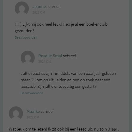
Jeanne
schreef:
2023 OM
Hi :) Lijkt mij ook heel leuk! Heb je al een boekenclub
gevonden?
Beantwoorden
Rosalie Smal
schreef:
2024 OM
Jullie reacties zijn inmiddels van een paar jaar geleden
maar ik kom op uit Leiden en ben op zoek naar een
leesclub. Zijn jullie er toevallig een gestart?
Beantwoorden
Maaike
schreef:
2022 OM
Wat leuk om te lezen! Ik zit ook bij een leesclub, nu zo’n 3 jaar .