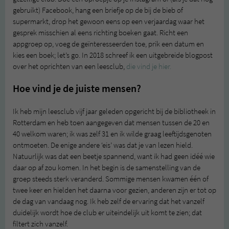
gebruikt) Facebook, hang een briefje op de bij de bieb of
supermarkt, drop het gewoon eens op een verjaardag waar het
gesprek misschien al eens richting boeken gaat. Richt een
appgroep op, voeg de geïnteresseerden toe, prik een datum en
kies een boek; let’s go. In 2018 schreef ik een uitgebreide blogpost
over het oprichten van een leesclub,
die vind je hier.
Hoe vind je de juiste mensen?
Ik heb mijn leesclub vijf jaar geleden opgericht bij de bibliotheek in
Rotterdam en heb toen aangegeven dat mensen tussen de 20 en
40 welkom waren; ik was zelf 31 en ik wilde graag leeftijdsgenoten
ontmoeten. De enige andere ‘eis’ was dat je van lezen hield.
Natuurlijk was dat een beetje spannend, want ik had geen idéé wie
daar op af zou komen. In het begin is de samenstelling van de
groep steeds sterk veranderd. Sommige mensen kwamen één of
twee keer en hielden het daarna voor gezien, anderen zijn er tot op
de dag van vandaag nog. Ik heb zelf de ervaring dat het vanzelf
duidelijk wordt hoe de club er uiteindelijk uit komt te zien; dat
filtert zich vanzelf.