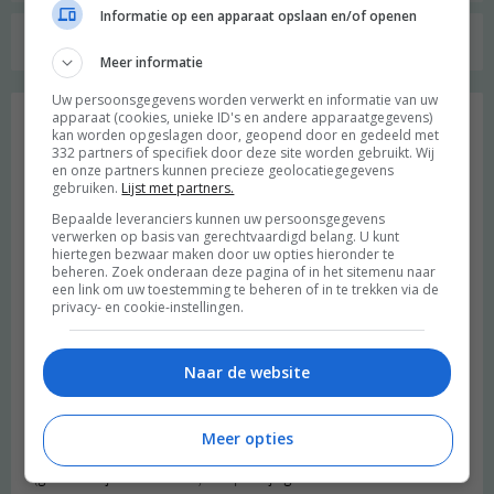
Informatie op een apparaat opslaan en/of openen
Geschreven door:
Merel
Meer informatie
Uw persoonsgegevens worden verwerkt en informatie van uw
apparaat (cookies, unieke ID's en andere apparaatgegevens)
kan worden opgeslagen door, geopend door en gedeeld met
10 gedachten over “
20 vragen over
332 partners of specifiek door deze site worden gebruikt. Wij
en onze partners kunnen precieze geolocatiegegevens
leesclubs beantwoord
”
gebruiken.
Lijst met partners.
Bepaalde leveranciers kunnen uw persoonsgegevens
verwerken op basis van gerechtvaardigd belang. U kunt
hiertegen bezwaar maken door uw opties hieronder te
Roos
schreef:
beheren. Zoek onderaan deze pagina of in het sitemenu naar
2022 OM
een link om uw toestemming te beheren of in te trekken via de
privacy- en cookie-instellingen.
Wat een leuke blog! Ik had een tijdje een leesgroepje met een
paar vrienden: allemaal hebben we een letterenstudie gedaan en
Naar de website
met ons clubje lazen we populair-wetenschappelijke boeken
over beta-wetenschap. Was heel leuk om vanuit onze
gemeenschappelijke (gebrek aan) voorkennis samen te proberen
Meer opties
die boeken te begrijpen! We hebben ook nog wel eens ter plekke
(gewoon bij iemand thuis) een proefje gedaan om beter inzicht te