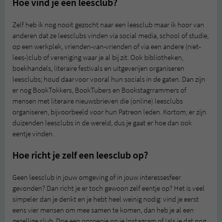
Hoe vind je een leesclub?
Zelf heb ik nog nooit gezocht naar een leesclub maar ik hoor van
anderen dat ze leesclubs vinden via social media, school of studie,
op een werkplek, vrienden-van-vrienden of via een andere (niet-
lees-)club of vereniging waar je al bij zit. Ook bibliotheken,
boekhandels, literaire festivals en uitgeverijen organiseren
leesclubs; houd daarvoor vooral hun socials in de gaten. Dan zijn
er nog BookTokkers, BookTubers en Bookstagrrammers of
mensen met literaire nieuwsbrieven die (online) leesclubs
organiseren, bijvoorbeeld voor hun Patreon leden. Kortom; er zijn
duizenden leesclubs in de wereld, dus je gaat er hoe dan ook
eentje vinden.
Hoe richt je zelf een leesclub op?
Geen leesclub in jouw omgeving of in jouw interessesfeer
gevonden? Dan richt je er toch gewoon zelf eentje op? Het is veel
simpeler dan je denkt en je hebt heel weinig nodig: vind je eerst
eens vier mensen om mee samen te komen, dan heb je al een
gezellige club. Doe een oproepje op je Instagram of (als je dat nog