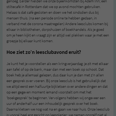
genoeg. Eerder hielden we onze bijeenkomsten bij Adem Inn; een
stiltecafé in Rotterdam dat we op avond mochten gebruiken.
Helaas is dat café gesloten en doen we het sindsdien dus bij
mensen thuis. (na een periode online te hebben gedaan, in
verband met de corona maatregelen) Andere leesclubs komen bij
elkaar in bibliotheken, dorpshuizen of boekhandels. Als je goed
om je heen kijkt en vraagt zijn er altijd wel plekken waar je met een
groepje bij elkaar kunt komen.
Hoe ziet zo’n leesclubavond eruit?
Je kunt het je voorstellen als een kringverjaardag: je zit met elkaar
aan tafel of op de bank, maar dan met een boek op schoot. Dat
boek heb je allemaal gelezen, dus daar kun je dan met z’n allen
een gesprek over voeren. Bij onze leesclub is het gebruikelijk dat
we altijd eerst een halfuurtje bijkletsen over andere dingen en dat
op een gegeven moment iemand voorstelt om met het
‘boekgesprek’ te beginnen. Vervolgens hebben wij ongeveer een
uur of anderhalf uur een inhoudelijk gesprek over het boek.
Daarna kletsen we nog wat na en gaan we naar huis. Onze leesclub
is vooral heel erg gericht op leesplezier; we nemen onszelf niet al