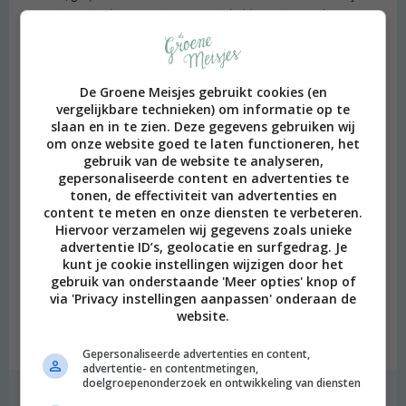
omgeving misschien geen interesse in hebben, nieuwe dingen
leren, beter leren luisteren, je gesprekstechnieken verbeteren of
een regelmaat in iets vinden. Ik zie eigenlijk alleen maar
voordelen!
De Groene Meisjes gebruikt cookies (en
vergelijkbare technieken) om informatie op te
Ik ben heel benieuwd wie van jullie er ook bij een leesclub zit of er
slaan en in te zien. Deze gegevens gebruiken wij
over nadenkt er eentje te zoeken óf op te richten. Laat het vooral
om onze website goed te laten functioneren, het
weten bij de comments: wie weet leest iemand je berichtje en heb je
gebruik van de website te analyseren,
alweer iemand gevonden voor bij je club. Ik denk dat deze
gepersonaliseerde content en advertenties te
blogpost al wel duidelijk genoeg is, maar voor de zekerheid
tonen, de effectiviteit van advertenties en
herhaal ik het toch nog maar een keer: leesclubs zijn te gek en ik
content te meten en onze diensten te verbeteren.
Hiervoor verzamelen wij gegevens zoals unieke
kan het je alleen maar aanraden.
advertentie ID’s, geolocatie en surfgedrag. Je
kunt je cookie instellingen wijzigen door het
gebruik van onderstaande 'Meer opties' knop of
Deel deze post op:
via 'Privacy instellingen aanpassen' onderaan de
website.
[pinit]
TWITTER
FACEBOOK
Gepersonaliseerde advertenties en content,
advertentie- en contentmetingen,
doelgroepenonderzoek en ontwikkeling van diensten
|
,
,
,
,
GROEN DENKEN
BOEKEN
BOEKENCLUB
LEESCLUB
LEZEN
LITERATUUR