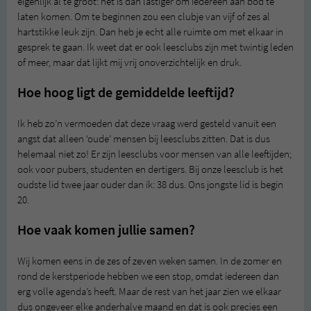
eigenlijk al te groot: het is dan lastiger om iedereen aan bod te
laten komen. Om te beginnen zou een clubje van vijf of zes al
hartstikke leuk zijn. Dan heb je echt alle ruimte om met elkaar in
gesprek te gaan. Ik weet dat er ook leesclubs zijn met twintig leden
of meer, maar dat lijkt mij vrij onoverzichtelijk en druk.
Hoe hoog ligt de gemiddelde leeftijd?
Ik heb zo’n vermoeden dat deze vraag werd gesteld vanuit een
angst dat alleen ‘oude’ mensen bij leesclubs zitten. Dat is dus
helemaal niet zo! Er zijn leesclubs voor mensen van alle leeftijden;
ook voor pubers, studenten en dertigers. Bij onze leesclub is het
oudste lid twee jaar ouder dan ik: 38 dus. Ons jongste lid is begin
20.
Hoe vaak komen jullie samen?
Wij komen eens in de zes of zeven weken samen. In de zomer en
rond de kerstperiode hebben we een stop, omdat iedereen dan
erg volle agenda’s heeft. Maar de rest van het jaar zien we elkaar
dus ongeveer elke anderhalve maand en dat is ook precies een