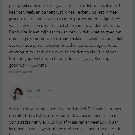
pasta, suiker etc die ik zo graag eet:-) inmiddels snoep ik max 1
keer per week, en dan iets wat ik heel lekker vind, eet ik meer
groente en fruit en sowieso kleinere porties per maaltijd. Toch
val ik niet veel en ook niet snel af en soms is dit demotiverend.
Dan twijfel ik aan mijn aanpak en denk ik dat ik net zo goed mn
oude eetgewoonten weer op kan pakken. Ik weet natuurlijk dat
dat dom zou zijn en probeer nu ook meer te bewegen. Jullie
ervaring stimuleert me om vol te houden en als jullie of een
lezer nog tips weten dan hoor ik die heel graag! Keep up the
good work! X Silvana
Beantwoorden
Danielle
schreef:
2012 OM
Wat een onwijs mooi en motiverend artikel. Zelf was ik vroeger
ook altijd ‘de dikste van de klas’. In de puberteit ben ik aan de
Sonja gegaan en viel ik 25 kilo af. Waarvan er weer 10 kilo aan
kwamen, nadat ik gestopt ben met Sonja. Ik ben nu weer druk