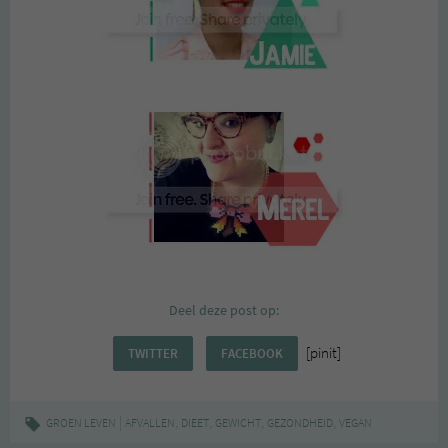
Deel deze post op:
[pinit]
TWITTER
FACEBOOK
|
,
,
,
,
GROEN LEVEN
AFVALLEN
DIEET
GEWICHT
GEZONDHEID
VEGAN