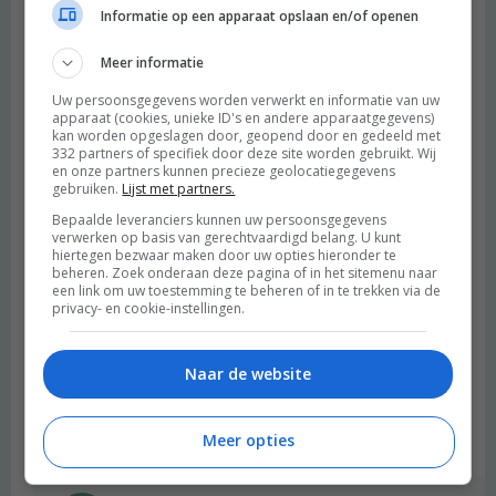
Informatie op een apparaat opslaan en/of openen
Cindy
schreef:
Meer informatie
2012 OM
Uw persoonsgegevens worden verwerkt en informatie van uw
Erg leuk om jullie dieet ervaringen te lezen. En knap ook dat
apparaat (cookies, unieke ID's en andere apparaatgegevens)
jullie vegan eten. Heb ik wel ooit geprobeerd, maar vond het
kan worden opgeslagen door, geopend door en gedeeld met
332 partners of specifiek door deze site worden gebruikt. Wij
vooral lastig geen eieren te eten.
en onze partners kunnen precieze geolocatiegegevens
Beantwoorden
gebruiken.
Lijst met partners.
Bepaalde leveranciers kunnen uw persoonsgegevens
verwerken op basis van gerechtvaardigd belang. U kunt
Daphne
schreef:
hiertegen bezwaar maken door uw opties hieronder te
beheren. Zoek onderaan deze pagina of in het sitemenu naar
2012 OM
een link om uw toestemming te beheren of in te trekken via de
privacy- en cookie-instellingen.
Zoooo wat ben ik trots op jullie! Ik ben ook bezig om een
gezonde levenstijl aan te leren…. Maar moet nog even letten op
hoeveelheden. Ben erg blij met de boeken van Amber Alberda en
Naar de website
Michael Pollan… Hebben jullie nog aanraders wat leesmateriaal
betreft?
Meer opties
Beantwoorden