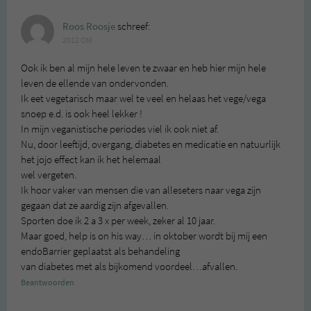
Roos Roosje
schreef:
2012 OM
Ook ik ben al mijn hele leven te zwaar en heb hier mijn hele
leven de ellende van ondervonden.
Ik eet vegetarisch maar wel te veel en helaas het vege/vega
snoep e.d. is ook heel lekker !
In mijn veganistische periodes viel ik ook niet af.
Nu, door leeftijd, overgang, diabetes en medicatie en natuurlijk
het jojo effect kan ik het helemaal
wel vergeten.
Ik hoor vaker van mensen die van alleseters naar vega zijn
gegaan dat ze aardig zijn afgevallen.
Sporten doe ik 2 a 3 x per week, zeker al 10 jaar.
Maar goed, help is on his way… in oktober wordt bij mij een
endoBarrier geplaatst als behandeling
van diabetes met als bijkomend voordeel…afvallen.
Beantwoorden