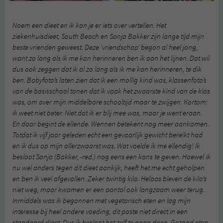
Noem een dieet en ik kan je er iets over vertellen. Het
ziekenhuisdieet, South Beach en Sonja Bakker zijn lange tijd mijn
beste vrienden geweest. Deze ‘vriendschap’ begon al heel jong,
want zo lang als ik me kan herinneren ben ik aan het lijnen. Dat wil
dus ook zeggen dat ik al zo lang als ik me kan herinneren, te dik
ben. Babyfoto’s laten zien dat ik een mollig kind was, klassenfoto’s
van de basisschool tonen dat ik vaak het zwaarste kind van de klas
was, om over mijn middelbare schooltijd maar te zwijgen. Kortom:
ik weet niet beter. Niet dat ik er blij mee was, maar je went eraan.
En daar begint de ellende. Wennen betekent nog meer aankomen.
Totdat ik vijf jaar geleden echt een gevaarlijk gewicht bereikt had
en ik dus op mijn allerzwaarst was. Wat voelde ik me ellendig! Ik
besloot Sonja (Bakker, -red.) nog eens een kans te geven. Hoewel ik
nu wel anders tegen dit dieet aankijk, heeft het me echt geholpen
en ben ik veel afgevallen. Zeker twintig kilo. Helaas bleven de kilo’s
niet weg, maar kwamen er een aantal ook langzaam weer terug.
Inmiddels was ik begonnen met vegetarisch eten en lag mijn
interesse bij heel andere voeding, dit paste niet direct in een
standaard dieet. Dus ik besloot het zelf te gaan doen. Gezond eten,