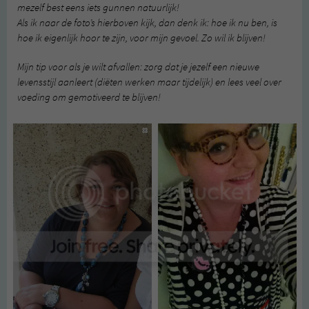
mezelf best eens iets gunnen natuurlijk!
Als ik naar de foto’s hierboven kijk, dan denk ik: hoe ik nu ben, is
hoe ik eigenlijk hoor te zijn, voor mijn gevoel. Zo wil ik blijven!
Mijn tip voor als je wilt afvallen: zorg dat je jezelf een nieuwe
levensstijl aanleert (diëten werken maar tijdelijk) en lees veel over
voeding om gemotiveerd te blijven!