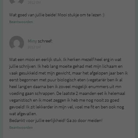
2012 OM
Wat goed van jullie beide! Mooi stukje om te lezen :)
Beantwoorden
Miny
schreef:
2012 OM
Wat een mooi en eerlijk stuk. Ik herken mezelf heel erg in wat
jullie schrijven. Ik heb lang moeite gehad met mijn lichaam en
vaak gesukkeld met mijn gewicht, maar het afgelopen jaar ben ik
eerst begonnen met puur biologisch eten (vegetariër ben ik al
heel lang)en daarna ben ik zoveel mogelijk enummers uit mn
voeding gaan schrappen. De laatste 2 maanden eet ik helemaal
veganistisch en ik moet zeggen ik heb me nog nooit zo goed
gevoeld! Ik zit lekkerder in mijn vel, voel me fit en ben ook nog
wat afgevallen.
Bedankt voor jullie eerlijkheid! Ga zo door meiden!
Beantwoorden