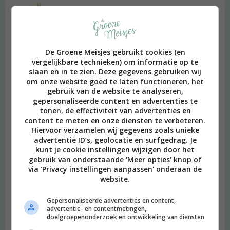
Manja
schreef:
2012 OM
Hoi Roos,
De Groene Meisjes gebruikt cookies (en
vergelijkbare technieken) om informatie op te
Afvallen moet je toch echt doen door je levensstijl te
slaan en in te zien. Deze gegevens gebruiken wij
veranderen. Van sporten val je niet zozeer af, je krijgt er alleen
om onze website goed te laten functioneren, het
een mooier gevormd lichaam van (bij krachttraining althans).
gebruik van de website te analyseren,
Ik hoop dat de endoBarrier je helpt, succes!
gepersonaliseerde content en advertenties te
tonen, de effectiviteit van advertenties en
Ik ben zelf bijna 10kg (onbedoeld) afgevallen doordat ik
content te meten en onze diensten te verbeteren.
gestopt ben met granan eten. Granen slurpen energie uit mn
Hiervoor verzamelen wij gegevens zoals unieke
lichaam. Nu heb ik een ondergewicht maar zit ik veel beter in
advertentie ID’s, geolocatie en surfgedrag. Je
kunt je cookie instellingen wijzigen door het
mn vel. Doordat ik altijd op verkeerde koolhydraten heb
gebruik van onderstaande 'Meer opties' knop of
geleefd, heb ik te weinig enzymen om vet en eiwit om te
via 'Privacy instellingen aanpassen' onderaan de
zetten, waardoor ik dus nu niet meer aankom. Op dit
website.
moment eet ik twee weken geen koolhydraten, slik ik
speciale enzymen, hopelijk kom ik zo weer wat aan (in
Gepersonaliseerde advertenties en content,
spiermassa dan).
advertentie- en contentmetingen,
doelgroepenonderzoek en ontwikkeling van diensten
Beantwoorden