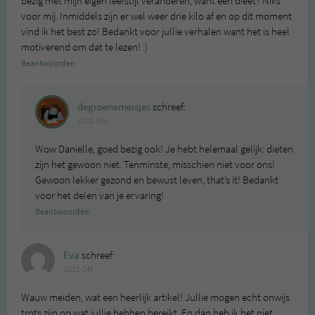
bezig met mijn eigen leefstijl veranderen, want een dieet? Niks
voor mij. Inmiddels zijn er wel weer drie kilo af en op dit moment
vind ik het best zo! Bedankt voor jullie verhalen want het is heel
motiverend om dat te lezen! :)
Beantwoorden
degroenemeisjes
schreef:
2012 OM
Wow Danielle, goed bezig ook! Je hebt helemaal gelijk: dieten
zijn het gewoon niet. Tenminste, misschien niet voor ons!
Gewoon lekker gezond en bewust leven, that’s it! Bedankt
voor het delen van je ervaring!
Beantwoorden
Eva
schreef:
2012 OM
Wauw meiden, wat een heerlijk artikel! Jullie mogen echt onwijs
trots zijn op wat jullie hebben bereikt. En dan heb ik het niet