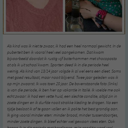
Als kind was ik niet te zwaar, ik had een heel normaal gewicht. In de
puberteit ben ik vooral heel veel aangekomen. Dat kwam
bijvoorbeeld doordat ik rustig vijf boterhammen met chocopasta
at als ik uit school kwam. Sporten deed ik in die periode heel
weinig. Als kind van 13/14 jaar volgde ik al wel eens een dieet. Soms
met goed resultaat, maar nooit blijvend. Twee jaar geleden was ik
op mijn zwaarst. Ik was toen 20 jaar. De bovenstaande foto (links)
is van die periode, ik ben hier op vakantie in Italië. Ik voelde me ook
echt zwaar: ik had een vette huid, een slechte conditie, altijd zin in
zoete dingen en ik durfde nooit strakke kleding te dragen. Na een
tijdje besloot ik af te gaan vallen en ik pakte het best grondig aan.
Ik ging vooral minder eten: minder brood, minder tussendoortjes,
minder zoete dingen. Ik bleef echter wel gewoon vlees eten. Ook
begon ik in die periode met hardlopen, mijn conditie werd veel