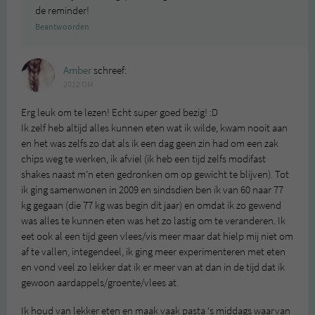
de reminder!
Beantwoorden
Amber
schreef:
2012 OM
Erg leuk om te lezen! Echt super goed bezig! :D
Ik zelf heb altijd alles kunnen eten wat ik wilde, kwam nooit aan
en het was zelfs zo dat als ik een dag geen zin had om een zak
chips weg te werken, ik afviel (ik heb een tijd zelfs modifast
shakes naast m’n eten gedronken om op gewicht te blijven). Tot
ik ging samenwonen in 2009 en sindsdien ben ik van 60 naar 77
kg gegaan (die 77 kg was begin dit jaar) en omdat ik zo gewend
was alles te kunnen eten was het zo lastig om te veranderen. Ik
eet ook al een tijd geen vlees/vis meer maar dat hielp mij niet om
af te vallen, integendeel, ik ging meer experimenteren met eten
en vond veel zo lekker dat ik er meer van at dan in de tijd dat ik
gewoon aardappels/groente/vlees at.
Ik houd van lekker eten en maak vaak pasta ‘s middags waarvan