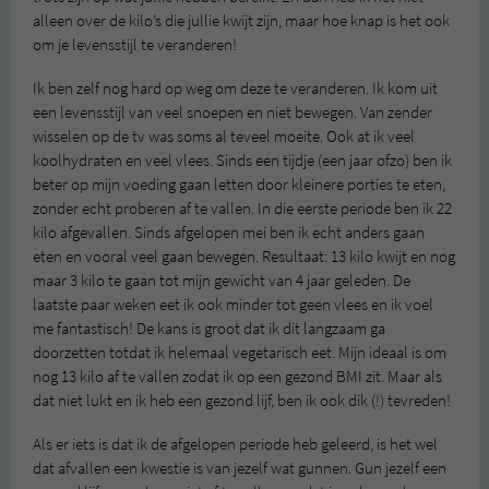
alleen over de kilo’s die jullie kwijt zijn, maar hoe knap is het ook
om je levensstijl te veranderen!
Ik ben zelf nog hard op weg om deze te veranderen. Ik kom uit
een levensstijl van veel snoepen en niet bewegen. Van zender
wisselen op de tv was soms al teveel moeite. Ook at ik veel
koolhydraten en veel vlees. Sinds een tijdje (een jaar ofzo) ben ik
beter op mijn voeding gaan letten door kleinere porties te eten,
zonder echt proberen af te vallen. In die eerste periode ben ik 22
kilo afgevallen. Sinds afgelopen mei ben ik echt anders gaan
eten en vooral veel gaan bewegen. Resultaat: 13 kilo kwijt en nog
maar 3 kilo te gaan tot mijn gewicht van 4 jaar geleden. De
laatste paar weken eet ik ook minder tot geen vlees en ik voel
me fantastisch! De kans is groot dat ik dit langzaam ga
doorzetten totdat ik helemaal vegetarisch eet. Mijn ideaal is om
nog 13 kilo af te vallen zodat ik op een gezond BMI zit. Maar als
dat niet lukt en ik heb een gezond lijf, ben ik ook dik (!) tevreden!
Als er iets is dat ik de afgelopen periode heb geleerd, is het wel
dat afvallen een kwestie is van jezelf wat gunnen. Gun jezelf een