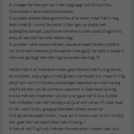
ik vroeger de hele pan op in één dag leeg had (3/4 porties).
Chocolade is de andere boosdoener.
Ik probeer allebei deze gewoontes af te leren, maar het is nog
best moeilijk, vooral de pasta. Ik ben gek op pasta met
aubergine, tomaat, paprika en lekkere kruiden zoals dragon e.d.
erbij, en eet dat het liefst iedere dag.
Ik probeer vaker pasta met een salade ernaast te eten zodat ik
vol zit en een kleinere portie eet en vries gelijk de helft in zodat ik
niet snel geneigd ben het nog op te eten die dag. :P
Verder heb ik al meerdere malen geprobeerd met fruit/groente
te ontbijten, soja yoghurt met glutenvrije muesli e.d. maar ik krijg
altijd last van m’n bloedsuikerspiegel daardoor en voel me erg
slecht de rest van de ochtend waardoor ik daarnaast alsnog
brood met iets moet eten wil dat over gaan (en ik dus dubbel
heb ontbeten wat niet handig is als je af wilt vallen :P), daar baal
ik van, want ik zou graag grotendeels alleen leven op
fruit/groente/zaden/noten, maar als ik me zo voel na m’n ontbijt
dan gaat het niet opschieten ben ik bang. :(
Ik ben al wel 7 kg kwijt, heb een hometrainer, hoepel veel, dus