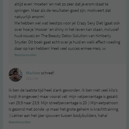
altijd even ‘moeten’ en niet zo zeer dat je erom staat te
springen. Maar als de resultaten goed zijn, motiveert dat
natuurlijk enorm!
We hebben wel wat leestips voor je! Crazy Sexy Diet (gaat ook
over hoe je ‘mooier’ en shiny in het leven kan staan, inclusief
huid-issues) en The Beauty Detox Solution van Kimberly
Snyder. Dit boek gaat echt over je huid en welk effect voeding
daar op kan hebben! Heel veel succes ermee meis, xx
Beantwoorden
Marloes
schreef:
2012 OM
Ik ben de laatste tijd heel slank geworden. Ik ben niet veel kilo’s
kwijt (4 ongeveer) maar vooral vet: mijn vetpercentage is gezakt
van 29,9 naar 23,9. Mijn streefpercentage is 20 :) Mijn eetpatroon
is gezond met zonde :-p maar het grote geheim is krachttraining
:) Lekker aan het ijzer sjouwen tussen bodybuilders, haha!
Beantwoorden