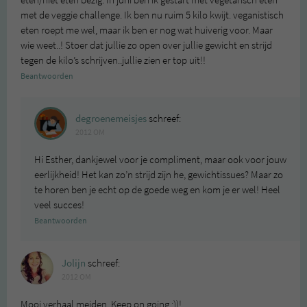
eten/niet eten bezig. In juni ben ik gestart met vegetarisch eten
met de veggie challenge. Ik ben nu ruim 5 kilo kwijt. veganistisch
eten roept me wel, maar ik ben er nog wat huiverig voor. Maar
wie weet..! Stoer dat jullie zo open over jullie gewicht en strijd
tegen de kilo’s schrijven..jullie zien er top uit!!
Beantwoorden
degroenemeisjes
schreef:
2012 OM
Hi Esther, dankjewel voor je compliment, maar ook voor jouw
eerlijkheid! Het kan zo’n strijd zijn he, gewichtissues? Maar zo
te horen ben je echt op de goede weg en kom je er wel! Heel
veel succes!
Beantwoorden
Jolijn
schreef:
2012 OM
Mooi verhaal meiden. Keep on going :))!