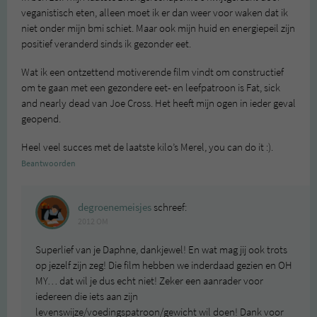
veganistisch eten, alleen moet ik er dan weer voor waken dat ik
niet onder mijn bmi schiet. Maar ook mijn huid en energiepeil zijn
positief veranderd sinds ik gezonder eet.
Wat ik een ontzettend motiverende film vindt om constructief
om te gaan met een gezondere eet- en leefpatroon is Fat, sick
and nearly dead van Joe Cross. Het heeft mijn ogen in ieder geval
geopend.
Heel veel succes met de laatste kilo’s Merel, you can do it :).
Beantwoorden
degroenemeisjes
schreef:
2012 OM
Superlief van je Daphne, dankjewel! En wat mag jij ook trots
op jezelf zijn zeg! Die film hebben we inderdaad gezien en OH
MY… dat wil je dus echt niet! Zeker een aanrader voor
iedereen die iets aan zijn
levenswijze/voedingspatroon/gewicht wil doen! Dank voor