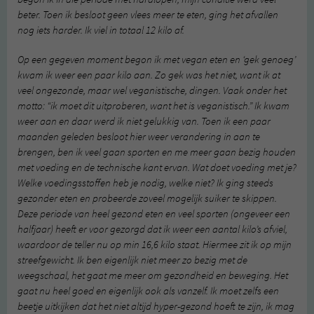
beter. Toen ik besloot geen vlees meer te eten, ging het afvallen
nog iets harder. Ik viel in totaal 12 kilo af.
Op een gegeven moment begon ik met vegan eten en ‘gek genoeg’
kwam ik weer een paar kilo aan. Zo gek was het niet, want ik at
veel ongezonde, maar wel veganistische, dingen. Vaak onder het
motto: “ik moet dit uitproberen, want het is veganistisch.” Ik kwam
weer aan en daar werd ik niet gelukkig van. Toen ik een paar
maanden geleden besloot hier weer verandering in aan te
brengen, ben ik veel gaan sporten en me meer gaan bezig houden
met voeding en de technische kant ervan. Wat doet voeding met je?
Welke voedingsstoffen heb je nodig, welke niet? Ik ging steeds
gezonder eten en probeerde zoveel mogelijk suiker te skippen.
Deze periode van heel gezond eten en veel sporten (ongeveer een
halfjaar) heeft er voor gezorgd dat ik weer een aantal kilo’s afviel,
waardoor de teller nu op min 16,6 kilo staat. Hiermee zit ik op mijn
streefgewicht. Ik ben eigenlijk niet meer zo bezig met de
weegschaal, het gaat me meer om gezondheid en beweging. Het
gaat nu heel goed en eigenlijk ook als vanzelf. Ik moet zelfs een
beetje uitkijken dat het niet altijd hyper-gezond hoeft te zijn, ik mag