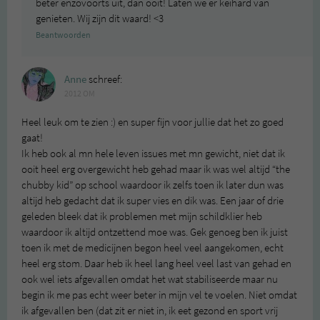
beter enzovoorts uit, dan ooit! Laten we er keihard van
genieten. Wij zijn dit waard! <3
Beantwoorden
Anne
schreef:
2012 OM
Heel leuk om te zien :) en super fijn voor jullie dat het zo goed
gaat!
Ik heb ook al mn hele leven issues met mn gewicht, niet dat ik
ooit heel erg overgewicht heb gehad maar ik was wel altijd “the
chubby kid” op school waardoor ik zelfs toen ik later dun was
altijd heb gedacht dat ik super vies en dik was. Een jaar of drie
geleden bleek dat ik problemen met mijn schildklier heb
waardoor ik altijd ontzettend moe was. Gek genoeg ben ik juist
toen ik met de medicijnen begon heel veel aangekomen, echt
heel erg stom. Daar heb ik heel lang heel veel last van gehad en
ook wel iets afgevallen omdat het wat stabiliseerde maar nu
begin ik me pas echt weer beter in mijn vel te voelen. Niet omdat
ik afgevallen ben (dat zit er niet in, ik eet gezond en sport vrij