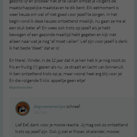
gezond lijf en probeer niet af te vallen omdat je volgens de
maatschappelijke maatstaven te dik bent. Elk eetmoment is
weer keuze om wel of niet goed voor jezelf te zorgen. In het
begin vond ik deze keuzes ontzettend moeilijk, nu gaan ze me al
een stuk beter af! En wees ook trots op jezelf als je hebt
bewogen of een gezonde maaltijd hebt gegeten en kijk niet
alleen naar wat je nog “af moet vallen”. Lief zijn voor jezelf is denk
ik het beste “dieet” dat er is!
En Merel, Vlinder, in de 12 jaar dat ik je ken heb ik je nog nooit zo
fris en fruitig (!!) gezien als nu. Je straalt en lacht van binnenuit.
Ik ben ontzettend trots op je, maar vooral heel erg blij voor je!
En die volgende 5 kilo: appeltje geen eitje!
Beantwoorden
degroenemeisjes
schreef:
2012 OM
Lief Eef, dank voor je mooie reactie. Jij mag ook zo ontzettend
trots op jezelf zijn. Ook jij ziet er frisser, stralender, mooier,