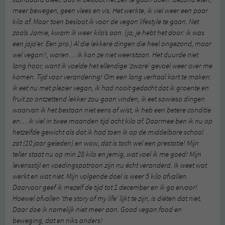
meer bewegen, geen vlees en vis. Het werkte, ik viel weer een paar
kilo af. Maar toen besloot ik voor de vegan lifestyle te gaan. Net
zoals Jamie, kwam ik weer kilo’s aan. (ja, je hebt het door: ik was
een jojo’er. Een pro.) Al die lekkere dingen die heel ongezond, maar
wel vegan!!, waren… ik kon ze niet weerstaan. Het duurde niet
lang hoor, want ik voelde het ellendige ‘zware’ gevoel weer over me
komen. Tijd voor verandering! Om een lang verhaal kort te maken:
ik eet nu met plezier vegan, ik had nooit gedacht dat ik groente en
fruit zo ontzettend lekker zou gaan vinden, ik eet sowieso dingen
waarvan ik het bestaan niet eens af wist, ik heb een betere conditie
en… ik viel in twee maanden tijd acht kilo af. Daarmee ben ik nu op
hetzelfde gewicht als dat ik had toen ik op de middelbare school
zat (10 jaar geleden) en wow, dat is toch wel een prestatie! Mijn
teller staat nu op min 28 kilo en jemig, wat voel ik me goed! Mijn
levensstijl en voedingspatroon zijn nu écht veranderd. Ik weet wat
werkt en wat niet. Mijn volgende doel is weer 5 kilo afvallen.
Daarvoor geef ik mezelf de tijd tot 1 december en ik ga ervoor!
Hoewel afvallen ‘the story of my life’ lijkt te zijn, is diëten dat niet.
Daar doe ik namelijk niet meer aan. Good vegan food en
beweging, dat en niks anders!