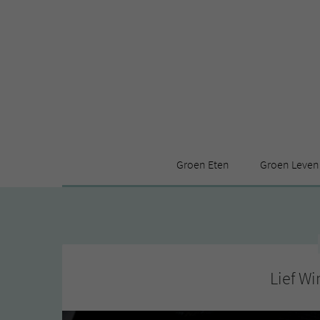
Groen Eten
Groen Leven
Receptenindex
Stijl
Producten
Huis
Leuke ding
Lief Wi