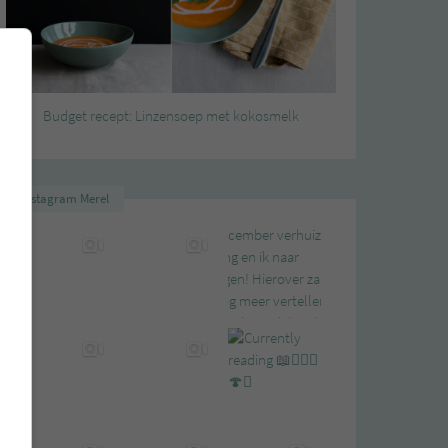
Budget recept: Linzensoep met kokosmelk
Instagram Merel