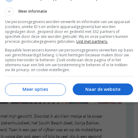
Meer informatie
Uw persoonsgegevens worden verwerkt en informatie van uw apparaat
(cookies, unieke ID's en andere apparaatgegevens) kan worden
opgeslagen door, geopend door en gedeeld met 332 partners of
specifiek door deze site worden gebruikt. Wij en onze partners kunnen
precieze geolocatiegegevens gebruiken.
Lijst met partners.
Bepaalde leveranciers kunnen uw persoonsgegevens verwerken op basis
van gerechtvaardigd belang. U kunt hiertegen bezwaar maken door uw
opties hieronder te beheren. Zoek onderaan deze pagina of in het
sitemenu naar een link om uw toestemming te beheren of in te trekken
via de privacy- en cookie-instellingen.
Meer opties
Naar de website
 met mijn gewicht. Doordat ik als klein meisje al te zwaar
t ziekenhuisdieet, het South Beach dieet, Sonja Bakker,
rd. Toen ik een jaar of vijftien was en op de middelbare
 Ik woog dan ook geen vijf kilo te veel. Als ik een gezond