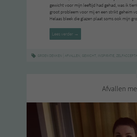
gewicht voor mijn leeftijd had gehad, was ik tie
groot probleem voor mij en een strikt geheim v
Helaas bleek die glazen plaat soms ook mijn gro
De
Lees verder
→
weegschaal
de
deur
|
,
,
,
GROEN DENKEN
AFVALLEN
GEWICHT
INSPIRATIE
ZELFACCEPTA
uit
Afvallen me