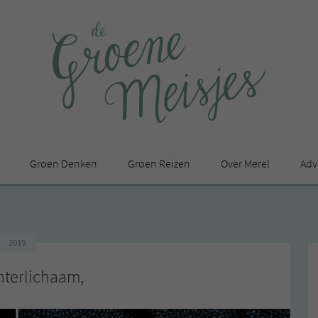
Groen Denken
Groen Reizen
Over Merel
Adv
In de media
Privacy Statement
2019
en
nterlichaam,