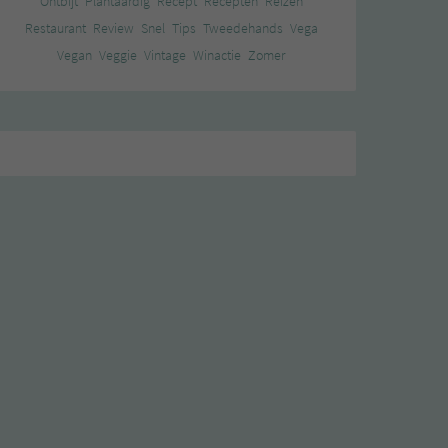
Ontbijt
Plantaardig
Recept
Recepten
Reizen
Restaurant
Review
Snel
Tips
Tweedehands
Vega
Vegan
Veggie
Vintage
Winactie
Zomer