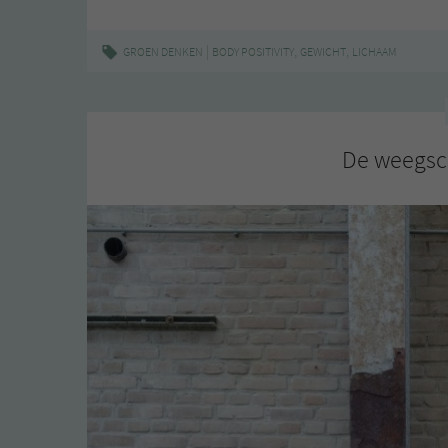
Winterlichaam,
|
,
,
GROEN DENKEN
BODY POSITIVITY
GEWICHT
LICHAAM
De weegsch