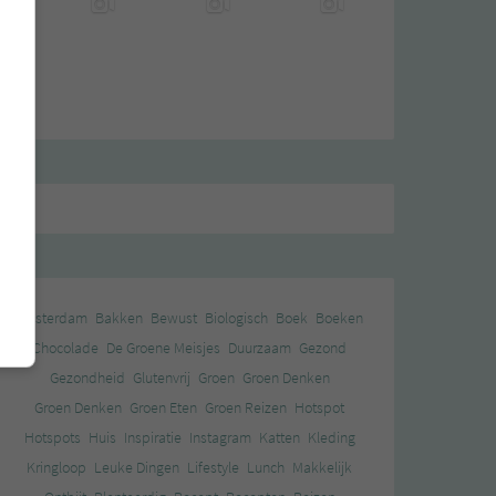
Amsterdam
Bakken
Bewust
Biologisch
Boek
Boeken
Chocolade
De Groene Meisjes
Duurzaam
Gezond
Gezondheid
Glutenvrij
Groen
Groen Denken
Groen Denken
Groen Eten
Groen Reizen
Hotspot
Hotspots
Huis
Inspiratie
Instagram
Katten
Kleding
Kringloop
Leuke Dingen
Lifestyle
Lunch
Makkelijk