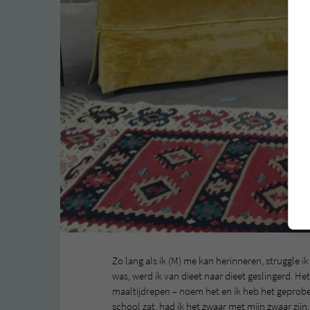
Zo lang als ik (M) me kan herinneren, struggle ik
was, werd ik van dieet naar dieet geslingerd. He
maaltijdrepen – noem het en ik heb het geprobee
school zat, had ik het zwaar met mijn zwaar zijn.