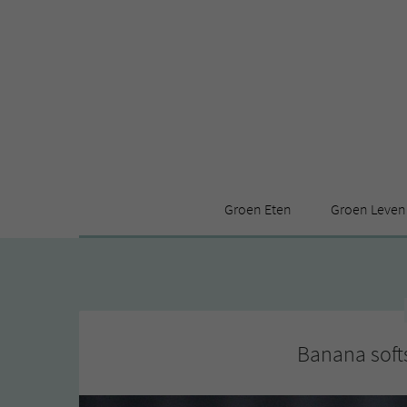
Groen Eten
Groen Leven
Receptenindex
Stijl
Producten
Huis
Leuke ding
Banana soft