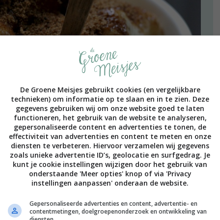
De Groene Meisjes gebruikt cookies (en vergelijkbare
technieken) om informatie op te slaan en in te zien. Deze
gegevens gebruiken wij om onze website goed te laten
functioneren, het gebruik van de website te analyseren,
gepersonaliseerde content en advertenties te tonen, de
effectiviteit van advertenties en content te meten en onze
diensten te verbeteren. Hiervoor verzamelen wij gegevens
zoals unieke advertentie ID’s, geolocatie en surfgedrag. Je
kunt je cookie instellingen wijzigen door het gebruik van
onderstaande 'Meer opties' knop of via 'Privacy
instellingen aanpassen' onderaan de website.
en. Maar wij voegen ook graag ander fruit toe, zoals
mango’s. Allemaal even lekker. Je kan ervoor kiezen om
Gepersonaliseerde advertenties en content, advertentie- en
contentmetingen, doelgroepenonderzoek en ontwikkeling van
 Wij kozen ervoor om de bananen als basis wél te vriezen,
diensten