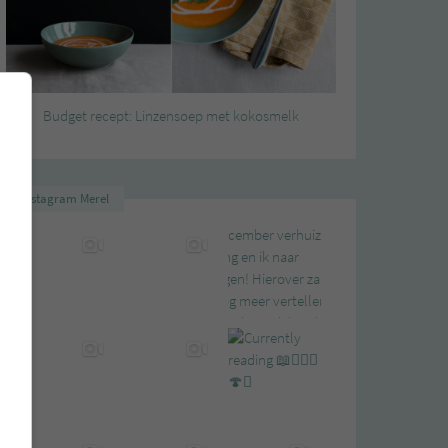
Budget recept: Linzensoep met kokosmelk
Instagram Merel