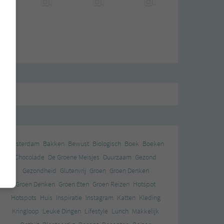
Amsterdam
Bakken
Bewust
Biologisch
Boek
Boeken
Chocolade
De Groene Meisjes
Duurzaam
Gezond
Gezondheid
Glutenvrij
Groen
Groen Denken
Groen Denken
Groen Eten
Groen Reizen
Hotspot
Hotspots
Huis
Inspiratie
Instagram
Katten
Kleding
Kringloop
Leuke Dingen
Lifestyle
Lunch
Makkelijk