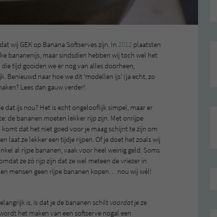
dat wij GEK op Banana Softserves zijn. In
2012
plaatsten
ijke bananenijs, maar sindsdien hebben wij toch wel het
 die tijd gooiden we er nog van alles doorheen,
. Benieuwd naar hoe we dit ‘modellen ijs’ (ja echt, zo
maken? Lees dan gauw verder!
 dat ijs nou? Het is echt ongelooflijk simpel, maar er
te: de bananen moeten lekker rijp zijn. Met onrijpe
 komt dat het niet goed voor je maag schijnt te zijn om
laat ze lekker een tijdje rijpen. Of je doet het zoals wij
inkel al rijpe bananen, vaak voor heel weinig geld. Soms
dat ze zó rijp zijn dat ze wel meteen de vriezer in
llen mensen geen rijpe bananen kopen… nou wij wél!
angrijk is, is dat je de bananen schilt
voordat
je ze
 wordt het maken van een softserve nogal een