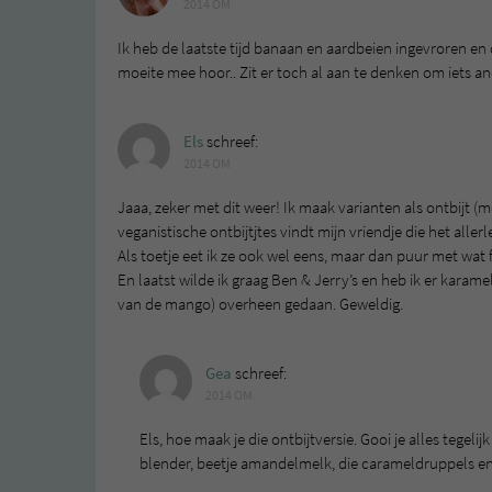
2014 OM
Ik heb de laatste tijd banaan en aardbeien ingevroren en
moeite mee hoor.. Zit er toch al aan te denken om iets a
Els
schreef:
2014 OM
Jaaa, zeker met dit weer! Ik maak varianten als ontbijt (
veganistische ontbijtjtes vindt mijn vriendje die het allerl
Als toetje eet ik ze ook wel eens, maar dan puur met wat fr
En laatst wilde ik graag Ben & Jerry’s en heb ik er karam
van de mango) overheen gedaan. Geweldig.
Gea
schreef:
2014 OM
Els, hoe maak je die ontbijtversie. Gooi je alles tegeli
blender, beetje amandelmelk, die carameldruppels en 