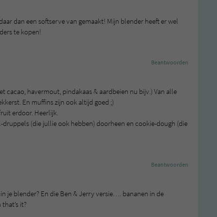
 daar dan een softserve van gemaakt! Mijn blender heeft er wel
nders te kopen!
Beantwoorden
met cacao, havermout, pindakaas & aardbeien nu bijv.) Van alle
ekkerst. En muffins zijn ook altijd goed ;)
uit erdoor. Heerlijk.
el-druppels (die jullie ook hebben) doorheen en cookie-dough (die
Beantwoorden
jk in je blender? En die Ben & Jerry versie…. bananen in de
that’s it?