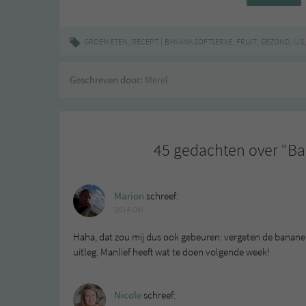
,
|
,
,
,
GROEN ETEN
RECEPT
BANANA SOFTSERVE
FRUIT
GEZOND
IJS
Geschreven door:
Merel
45 gedachten over “
Ba
Marion
schreef:
2014 OM
Haha, dat zou mij dus ook gebeuren: vergeten de bananen t
uitleg. Manlief heeft wat te doen volgende week!
Nicole
schreef: