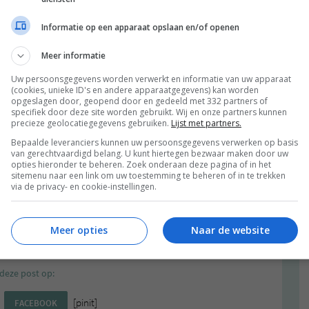
ens kan je ervoor kiezen om een scheutje plantaardige
lijker te maken. Als je een stevig apparaat hebt hoeft
Informatie op een apparaat opslaan en/of openen
 softserve wordt.
Meer informatie
n je bananen verandert in ijs. It’s magic! Daarna is het
Uw persoonsgegevens worden verwerkt en informatie van uw apparaat
 naturel houden? Wil je er pindakaas of een andere
(cookies, unieke ID's en andere apparaatgegevens) kan worden
oladesaus overheen
drizzelen
? Wij kozen hier voor een
opgeslagen door, geopend door en gedeeld met 332 partners of
specifiek door deze site worden gebruikt. Wij en onze partners kunnen
precieze geolocatiegegevens gebruiken.
Lijst met partners.
rve te maken: 10 bananen (5 per persoon) en 1 hele
Bepaalde leveranciers kunnen uw persoonsgegevens verwerken op basis
van gerechtvaardigd belang. U kunt hiertegen bezwaar maken door uw
 al eten we al jaren banana softserves en soms meerdere
opties hieronder te beheren. Zoek onderaan deze pagina of in het
oos variëren. Cookiedough, nootjes, chocolade, allerlei
sitemenu naar een link om uw toestemming te beheren of in te trekken
ook wel eens een banana softserve? Mocht je dit nog nooit
via de privacy- en cookie-instellingen.
hopen met dit artikeltje wat veelgestelde vragen
 anders afvragen – over de wonderlijke wereld van de
Meer opties
Naar de website
ronder bij de comments!
deze post op:
[pinit]
FACEBOOK