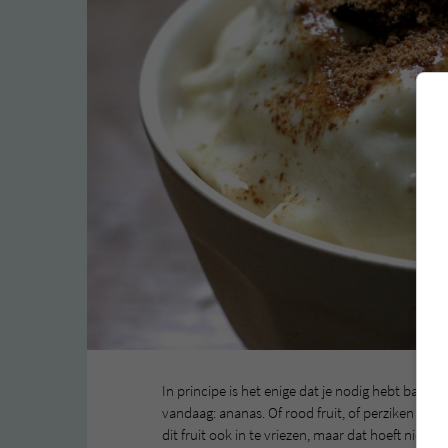
In principe is het enige dat je nodig hebt banan
vandaag: ananas. Of rood fruit, of perziken of 
dit fruit ook in te vriezen, maar dat hoeft niet.