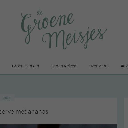
Groen Denken
Groen Reizen
Over Merel
Adv
In de media
Privacy Statement
2014
en
serve met ananas