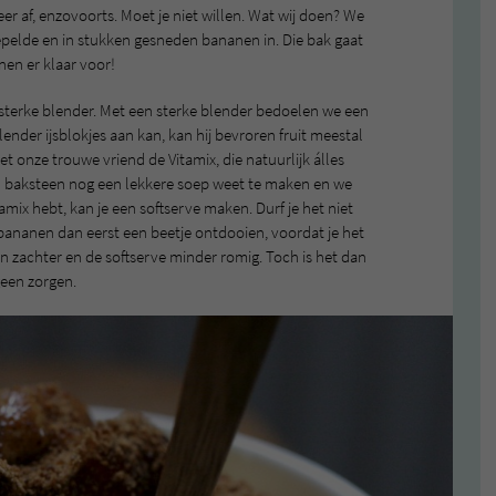
eer af, enzovoorts. Moet je niet willen. Wat wij doen? We
pelde en in stukken gesneden bananen in. Die bak gaat
anen er klaar voor!
sterke blender. Met een sterke blender bedoelen we een
blender ijsblokjes aan kan, kan hij bevroren fruit meestal
 onze trouwe vriend de Vitamix, die natuurlijk álles
en baksteen nog een lekkere soep weet te maken en we
tamix hebt, kan je een softserve maken. Durf je het niet
ananen dan eerst een beetje ontdooien, voordat je het
 zachter en de softserve minder romig. Toch is het dan
geen zorgen.