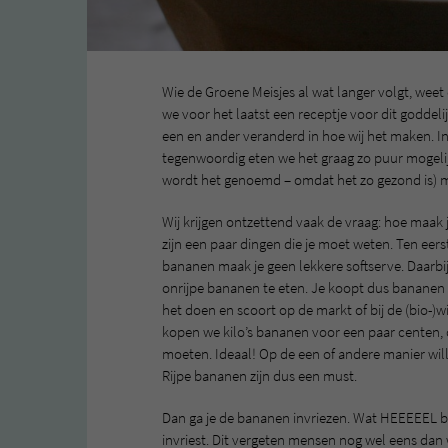
Wie de Groene Meisjes al wat langer volgt, weet 
we voor het laatst een receptje voor dit goddel
een en ander veranderd in hoe wij het maken. In
tegenwoordig eten we het graag zo puur mogelijk
wordt het genoemd – omdat het zo gezond is) 
Wij krijgen ontzettend vaak de vraag: hoe maak je
zijn een paar dingen die je moet weten. Ten eers
bananen maak je geen lekkere softserve. Daarbij
onrijpe bananen te eten. Je koopt dus bananen en 
het doen en scoort op de markt of bij de (bio-)w
kopen we kilo’s bananen voor een paar centen, om
moeten. Ideaal! Op de een of andere manier wi
Rijpe bananen zijn dus een must.
Dan ga je de bananen invriezen. Wat HEEEEEL bel
invriest. Dit vergeten mensen nog wel eens dan