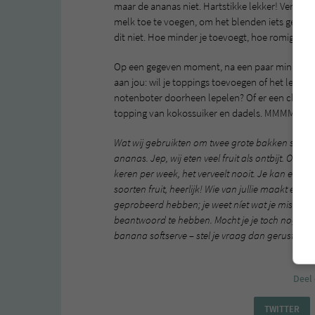
maar de ananas niet. Hartstikke lekker! Vervolg
melk toe te voegen, om het blenden iets gemakke
dit niet. Hoe minder je toevoegt, hoe romiger de
Op een gegeven moment, na een paar minuten, zij
aan jou: wil je toppings toevoegen of het lekker
notenboter doorheen lepelen? Of er een choc
topping van kokossuiker en dadels. MMMM!
Wat wij gebruikten om twee grote bakken softse
ananas. Jep, wij eten veel fruit als ontbijt. Ook
keren per week, het verveelt nooit. Je kan eindel
soorten fruit, heerlijk! Wie van jullie maakt er 
geprobeerd hebben; je weet níet wat je mist! We 
beantwoord te hebben. Mocht je je toch nog iets
banana softserve – stel je vraag dan gerust hie
Deel 
TWITTER