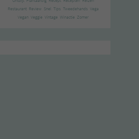
Ontbijt
Plantaardig
Recept
Recepten
Reizen
Restaurant
Review
Snel
Tips
Tweedehands
Vega
Vegan
Veggie
Vintage
Winactie
Zomer